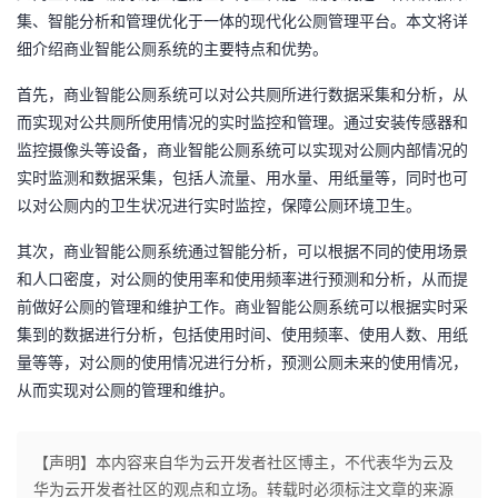
集、智能分析和管理优化于一体的现代化公厕管理平台。本文将详
者
细介绍商业智能公厕系统的主要特点和优势。
我
首先，商业智能公厕系统可以对公共厕所进行数据采集和分析，从
而实现对公共厕所使用情况的实时监控和管理。通过安装传感器和
的
我
监控摄像头等设备，商业智能公厕系统可以实现对公厕内部情况的
实时监测和数据采集，包括人流量、用水量、用纸量等，同时也可
博
的
我
以对公厕内的卫生状况进行实时监控，保障公厕环境卫生。
其次，商业智能公厕系统通过智能分析，可以根据不同的使用场景
客
论
的
我
和人口密度，对公厕的使用率和使用频率进行预测和分析，从而提
坛
圈
的
我
前做好公厕的管理和维护工作。商业智能公厕系统可以根据实时采
集到的数据进行分析，包括使用时间、使用频率、使用人数、用纸
子
直
的
我
量等等，对公厕的使用情况进行分析，预测公厕未来的使用情况，
从而实现对公厕的管理和维护。
我
播
活
的
【声明】本内容来自华为云开发者社区博主，不代表华为云及
我
动
关
的
华为云开发者社区的观点和立场。转载时必须标注文章的来源