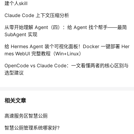
持
建
建个人skill
证
实
的
Claude Code 上下文压缩分析
议
验
收
从零开始理解 Agent（四）：给 Agent 找个帮手——最简
藏
SubAgent 实现
给 Hermes Agent 装个可视化面板！Docker 一键部署 Her
mes WebUI 完整教程（Win+Linux）
OpenCode vs Claude Code：一文看懂两者的核心区别与
选型建议
相关文章
高速服务区智慧公厕
智慧公厕管理系统哪家好?