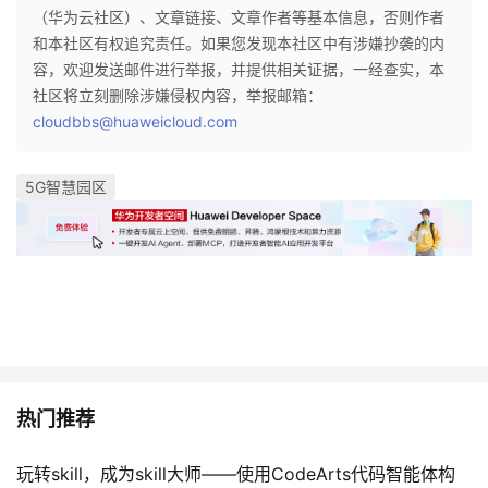
（华为云社区）、文章链接、文章作者等基本信息，否则作者
我
注
的
开
和本社区有权追究责任。如果您发现本社区中有涉嫌抄袭的内
容，欢迎发送邮件进行举报，并提供相关证据，一经查实，本
的
Programs
发
社区将立刻删除涉嫌侵权内容，举报邮箱：
cloudbbs@huaweicloud.com
支
者
持
学
5G智慧园区
我
堂
的
我
我
技
的
的
我
术
云
课
的
我
热门推荐
支
声
程
认
的
我
玩转skill，成为skill大师——使用CodeArts代码智能体构