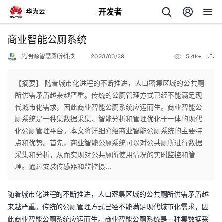
开发者
返
商业智能公厕系统
回
光明源智慧厕所科技
2023/03/29
5.4k+
举
报
【摘要】 随着城市化进程的不断推进，人口密集区域的公共厕
所供需矛盾越来越严重。传统的公厕管理方式已经不能满足现
代城市化需求，因此商业智能公厕系统应运而生。商业智能公
个
厕系统是一种集数据采集、智能分析和管理优化于一体的现代
化公厕管理平台。本文将详细介绍商业智能公厕系统的主要特
我
人
点和优势。首先，商业智能公厕系统可以对公共厕所进行数据
采集和分析，从而实现对公共厕所使用情况的实时监控和管
的
主
理。通过安装传感器和监控摄...
开
页
随着城市化进程的不断推进，人口密集区域的公共厕所供需矛盾越
来越严重。传统的公厕管理方式已经不能满足现代城市化需求，因
发
此商业智能公厕系统应运而生。商业智能公厕系统是一种集数据采