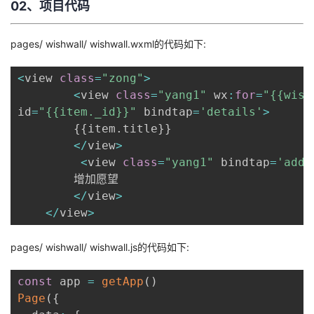
02、项目代码
pages/ wishwall/ wishwall.wxml的代码如下:
<
view 
class
=
"zong"
>
<
view 
class
=
"yang1"
 wx
:
for
=
"{{wish
id
=
"{{item._id}}"
 bindtap
=
'details'
>
{
{
item
.
title
}
}
<
/
view
>
<
view 
class
=
"yang1"
 bindtap
=
'add'
        增加愿望

<
/
view
>
<
/
view
>
pages/ wishwall/ wishwall.js的代码如下:
const
 app 
=
getApp
(
)
Page
(
{