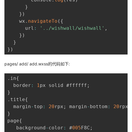
}
}
)
    wx
.
navigateTo
(
{
      url
:
'../wishwall/wishwall'
,
}
)
}
}
)
pages/ add/ add.wxss的代码如下:
.
in
{
  border
:
1
px solid #ffffff
;
}
.
title
{
  margin
-
top
:
20
rpx
;
 margin
-
bottom
:
20
rpx
;
}
page
{
   background
-
color
:
 #
005
F8C
;