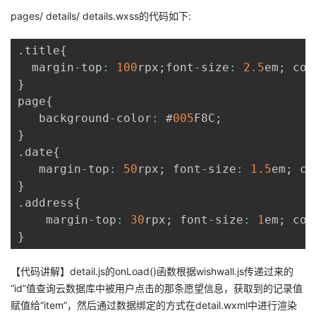
pages/ details/ details.wxss的代码如下:
.
title
{
  margin
-
top
:
100
rpx
;
font
-
size
:
2.5
em
;
 col
}
page
{
   background
-
color
:
 #
005
F8C
;
}
.
date
{
   margin
-
top
:
50
rpx
;
 font
-
size
:
1.5
em
;
 co
}
.
address
{
    margin
-
top
:
30
rpx
;
 font
-
size
:
1
em
;
 col
}
【代码讲解】detail.js的onLoad()函数根据wishwall.js传递过来的
“id”值查询云数据库中被用户点击的那条愿望信息，获取到的记录值
赋值给“item”，然后通过数据绑定的方式在detail.wxml中进行渲染