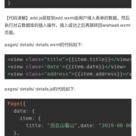
}
【代码讲解】add.js获取到add.wxml由用户填入表单的数据，然后
执行对云数据库的插入操作，插入成功之后再跳转回wishwall.wxml
页面。
pages/ details/ details.wxml的代码如下:
<
view 
class
=
"title"
>
{
{
item
.
title
}
}
<
/
view
>
<
view 
class
=
'date'
>
{
{
item
.
date
}
}
<
/
view
>
<
view 
class
=
"address"
>
{
{
item
.
address
}
}
<
/
vi
pages/ details/ details.js的代码如下:
Page
(
{
  data
:
{
    item
:
{
      title
:
"白云山看山"
,
date
:
"2019-08-08"
}
,