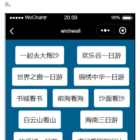
示。
我
注
的
开
的
Programs
发
支
者
持
学
我
堂
的
我
我
技
的
的
我
术
云
课
的
我
支
声
程
认
的
我