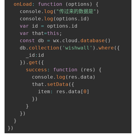
onLoad
:
function
(
options
)
{
    console
.
log
(
"传过来的数据是"
)
    console
.
log
(
options
.
id
)
var
 id 
=
 options
.
id

var
 that
=
this
;
const
 db 
=
 wx
.
cloud
.
database
(
)
    db
.
collection
(
'wishwall'
)
.
where
(
{
      _id
:
id

}
)
.
get
(
{
success
:
function
(
res
)
{
        console
.
log
(
res
.
data
)
        that
.
setData
(
{
          item
:
 res
.
data
[
0
]
}
)
}
}
)
}
}
)