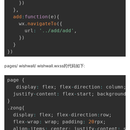
}
)
}
,
add
:
function
(
e
)
{
    wx
.
navigateTo
(
{
      url
:
'../add/add'
,
}
)
}
}
)
pages/ wishwall/ wishwall.wxss的代码如下:
page 
{
   display
:
 flex
;
 flex
-
direction
:
 column
;
  justify
-
content
:
 flex
-
start
;
 background
-
}
.
zong
{
  display
:
 flex
;
 flex
-
direction
:
row
;
  flex
-
wrap
:
 wrap
;
 padding
:
20
rpx
;
  align
-
items
:
 center
;
 justify
-
content
:
 sp