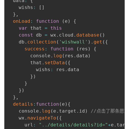
  data
:
{
    wishs
:
[
]
}
,
onLoad
:
function
(
e
)
{
var
 that 
=
this
const
 db 
=
 wx
.
cloud
.
database
(
)
    db
.
collection
(
'wishwall'
)
.
get
(
{
success
:
function
(
res
)
{
        console
.
log
(
res
.
data
)
        that
.
setData
(
{
          wishs
:
 res
.
data

}
)
}
}
)
}
,
details
:
function
(
e
)
{
    console
.
log
(
e
.
target
.
id
)
//点击了那条愿望
    wx
.
navigateTo
(
{
      url
:
"../details/details?id="
+
e
.
targ