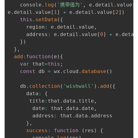
    console
.
log
(
'携带值为'
,
 e
.
detail
.
value
[
e
.
detail
.
value
[
1
]
+
 e
.
detail
.
value
[
2
]
)
this
.
setData
(
{
      region
:
 e
.
detail
.
value
,
      address
:
 e
.
detail
.
value
[
0
]
+
 e
.
detai
}
)
}
,
add
:
function
(
e
)
{
var
 that
=
this
;
const
 db 
=
 wx
.
cloud
.
database
(
)
    db
.
collection
(
'wishwall'
)
.
add
(
{
      data
:
{
       title
:
that
.
data
.
title
,
        date
:
 that
.
data
.
date
,
        address
:
 that
.
data
.
address

}
,
success
:
function
(
res
)
{
        console
.
log
(
res
)