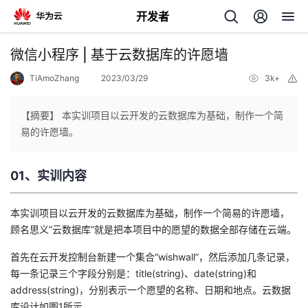
开发者
返
微信小程序 | 基于云数据库的许愿墙
回
TiAmoZhang
2023/03/29
3k+
举
报
【摘要】 本实训项目以云开发的云数据库为基础，制作一个简
易的许愿墙。
个
01、实训内容
我
人
本实训项目以云开发的云数据库为基础，制作一个简易的许愿墙，
顾名思义“云数据库”就是把本项目中的愿望的数据全部存储在云端。
的
主
首先在云开发控制台新建一个集合“wishwall”，然后添加几条记录，
开
页
每一条记录三个字段分别是：title(string)、date(string)和
address(string)，分别表示一个愿望的名称、日期和地点。云数据
发
库设计如图1所示。