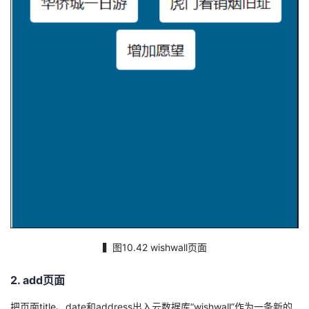
持
建
证
实
的
议
验
收
藏
▍图10.42 wishwall页面
2. add页面
把页面title、date和address出入云数据库“wishwall”作为一条新的