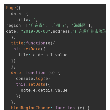
Page
(
{
  data
:
{
    title
:
''
,
region
:
[
'广东省'
,
'广州市'
,
'海珠区'
]
,
date
:
"2019-08-08"
,
address
:
"广东省广州市海珠区
}
,
title
:
function
(
e
)
{
this
.
setData
(
{
    title
:
 e
.
detail
.
value

}
)
}
,
date
:
function
(
e
)
{
    console
.
log
(
e
)
this
.
setData
(
{
      date
:
e
.
detail
.
value

}
)
}
,
bindRegionChange
:
function
(
e
)
{