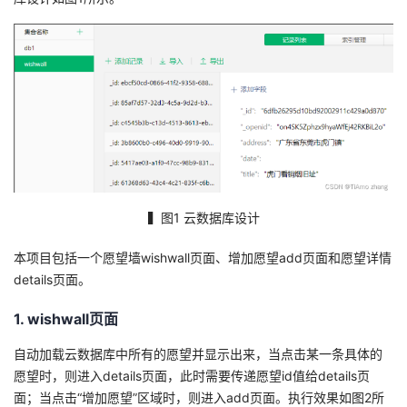
者
我
的
我
博
的
我
客
论
的
我
▍图1 云数据库设计
坛
圈
的
我
本项目包括一个愿望墙wishwall页面、增加愿望add页面和愿望详情
details页面。
子
直
的
我
1. wishwall页面
我
播
活
的
自动加载云数据库中所有的愿望并显示出来，当点击某一条具体的
愿望时，则进入details页面，此时需要传递愿望id值给details页
我
动
关
的
面；当点击“增加愿望”区域时，则进入add页面。执行效果如图2所