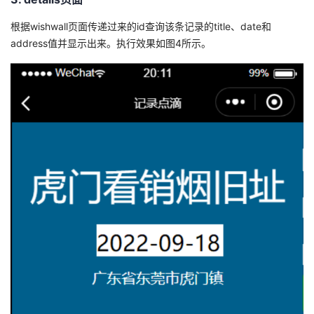
根据wishwall页面传递过来的id查询该条记录的title、date和
address值并显示出来。执行效果如图4所示。