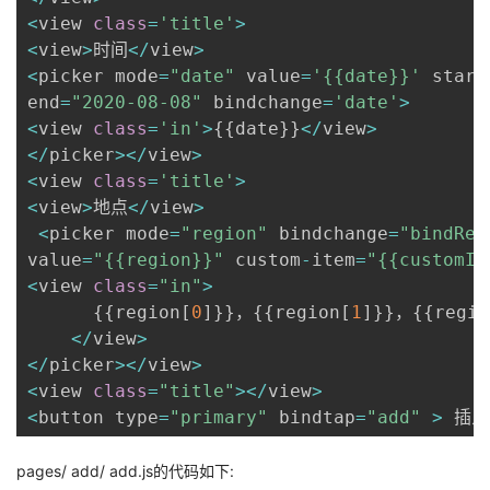
<
view 
class
=
'title'
>
<
view
>
时间
<
/
view
>
<
picker mode
=
"date"
 value
=
'{{date}}'
 start
end
=
"2020-08-08"
 bindchange
=
'date'
>
<
view 
class
=
'in'
>
{
{
date
}
}
<
/
view
>
<
/
picker
>
<
/
view
>
<
view 
class
=
'title'
>
<
view
>
地点
<
/
view
>
<
picker mode
=
"region"
 bindchange
=
"bindReg
value
=
"{{region}}"
 custom
-
item
=
"{{customIt
<
view 
class
=
"in"
>
{
{
region
[
0
]
}
}
，
{
{
region
[
1
]
}
}
，
{
{
regio
<
/
view
>
<
/
picker
>
<
/
view
>
<
view 
class
=
"title"
>
<
/
view
>
<
button type
=
"primary"
 bindtap
=
"add"
>
 插
pages/ add/ add.js的代码如下: