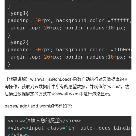
}
.
yang1
{
padding
:
30
rpx
;
 background
-
color
:
#ffffff
;
margin
-
top
:
20
rpx
;
 border
-
radius
:
10
rpx
;
}
.
yang2
{
padding
:
30
rpx
;
 background
-
color
:
 #f1b0e6
;
margin
-
top
:
20
rpx
;
 border
-
radius
:
10
rpx
;
 wi
}
【代码讲解】wishwall.js的onLoad()函数自动执行对云数据库的查
询操作，获取到云数据库中所有的愿望数据，并赋值给“wishs”，然
后通过数据绑定的方式在wishwall.wxml中进行渲染显示。
pages/ add/ add.wxml的代码如下:
<
view
>
请输入您的愿望
<
/
view
>
<
view
>
<
input 
class
=
'in'
 auto
-
focus bindinp
<
/
view
>