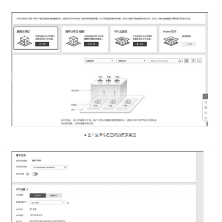
持
建
证
实
的
议
验
收
藏