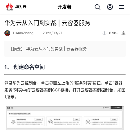
开发者
返
华为云从入门到实战 | 云容器服务
回
TiAmoZhang
2023/03/27
6.9k+
举
报
【摘要】 华为云从入门到实战 | 云容器服务
1、 创建命名空间
个
登录华为云控制台，单击界面左上角的“服务列表”按钮，单击“容器
我
人
服务”列表中的“云容器实例CCI”链接，打开云容器实例控制台，如图
1所示。
的
主
开
页
发