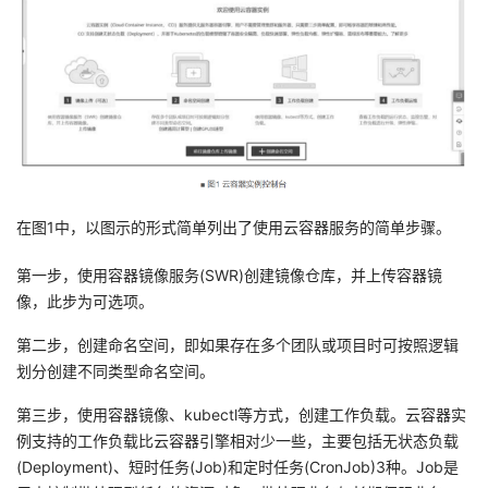
者
我
的
我
博
的
我
在图1中，以图示的形式简单列出了使用云容器服务的简单步骤。
客
论
的
我
第一步，使用容器镜像服务(SWR)创建镜像仓库，并上传容器镜
坛
圈
的
我
像，此步为可选项。
第二步，创建命名空间，即如果存在多个团队或项目时可按照逻辑
子
直
的
我
划分创建不同类型命名空间。
我
播
活
的
第三步，使用容器镜像、kubectl等方式，创建工作负载。云容器实
例支持的工作负载比云容器引擎相对少一些，主要包括无状态负载
我
动
关
的
(Deployment)、短时任务(Job)和定时任务(CronJob)3种。Job是