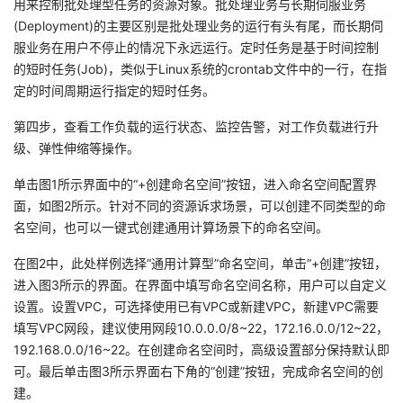
用来控制批处理型任务的资源对象。批处理业务与长期伺服业务
我
注
的
开
(Deployment)的主要区别是批处理业务的运行有头有尾，而长期伺
服业务在用户不停止的情况下永远运行。定时任务是基于时间控制
的
Programs
发
的短时任务(Job)，类似于Linux系统的crontab文件中的一行，在指
定的时间周期运行指定的短时任务。
支
者
第四步，查看工作负载的运行状态、监控告警，对工作负载进行升
级、弹性伸缩等操作。
持
学
单击图1所示界面中的“+创建命名空间”按钮，进入命名空间配置界
我
堂
面，如图2所示。针对不同的资源诉求场景，可以创建不同类型的命
名空间，也可以一键式创建通用计算场景下的命名空间。
的
我
我
在图2中，此处样例选择“通用计算型”命名空间，单击“+创建”按钮，
技
的
的
我
进入图3所示的界面。在界面中填写命名空间名称，用户可以自定义
设置。设置VPC，可选择使用已有VPC或新建VPC，新建VPC需要
术
云
课
的
我
填写VPC网段，建议使用网段10.0.0.0/8~22，172.16.0.0/12~22，
192.168.0.0/16~22。在创建命名空间时，高级设置部分保持默认即
支
声
程
认
的
我
可。最后单击图3所示界面右下角的“创建”按钮，完成命名空间的创
建。