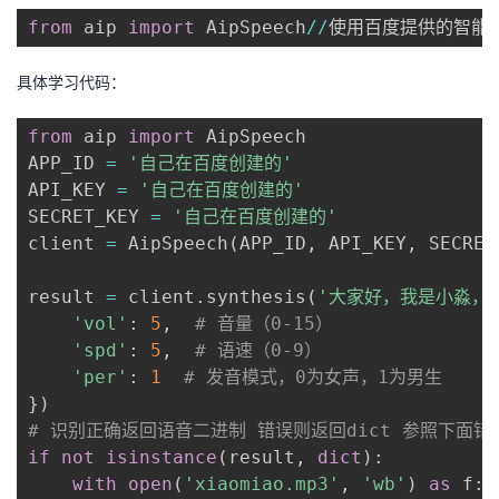
议
注
验
收
from
 aip 
import
 AipSpeech
//
使用百度提供的智能
藏
具体学习代码：
from
 aip 
import
 AipSpeech

APP_ID 
=
'自己在百度创建的'
API_KEY 
=
'自己在百度创建的'
SECRET_KEY 
=
'自己在百度创建的'
client 
=
 AipSpeech
(
APP_ID
,
 API_KEY
,
 SECRET
result 
=
 client
.
synthesis
(
'大家好，我是小淼，
'vol'
:
5
,
# 音量（0-15）
'spd'
:
5
,
# 语速（0-9）
'per'
:
1
# 发音模式，0为女声，1为男生
}
)
# 识别正确返回语音二进制 错误则返回dict 参照下面错
if
not
isinstance
(
result
,
dict
)
:
with
open
(
'xiaomiao.mp3'
,
'wb'
)
as
 f
: