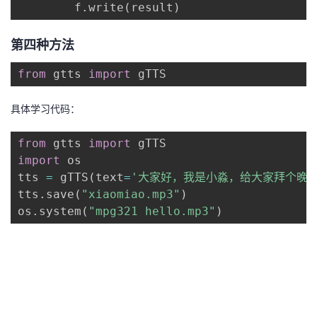
        f
.
write
(
result
)
第四种方法
from
 gtts 
import
 gTTS
具体学习代码：
from
 gtts 
import
import
 os

tts 
=
 gTTS
(
text
=
'大家好，我是小淼，给大家拜个晚
tts
.
save
(
"xiaomiao.mp3"
)
os
.
system
(
"mpg321 hello.mp3"
)