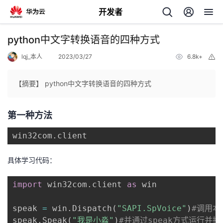
开发者
返
python中文字转换语音的四种方式
回
lqj_本人
2023/03/27
6.8k+
举
报
【摘要】 python中文字转换语音的四种方式
第一种方法
个
win32com
.
client
我
人
具体学习代码：
我
的
主
import
 win32com
.
client 
as
 win

我
的
开
页
speak 
=
 win
.
Dispatch
(
"SAPI.SpVoice"
)
#调用本
我
的
开
发
speak
.
Speak
(
"我是小淼"
)
#并通过speak方式运行并播