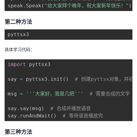
speak
.
Speak
(
"给大家拜个晚年，祝大家新年快乐！"
)
的
Programs
发
者
第二种方法
支
者
我
pyttsx3
持
学
的
我
具体学习代码：
我
堂
博
的
我
import
 pyttsx3

的
我
客
论
的
我
我
say 
=
 pyttsx3
.
init
(
)
# 创建pyttsx对象，并初
技
的
坛
圈
的
我
的
我
msg 
=
'''大家好，我是几把'''
# 需要合成的文字
术
云
子
直
的
我
课
的
我
say
.
say
(
msg
)
# 合成并播放语音
支
声
播
活
的
程
认
的
我
say
.
runAndWait
(
)
# 等待语音播放完
持
建
动
关
证
实
的
第三种方法