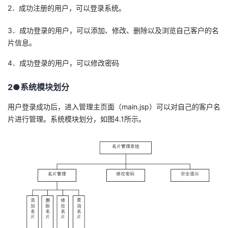
2．成功注册的用户，可以登录系统。
者
3．成功登录的用户，可以添加、修改、删除以及浏览自己客户的名
片信息。
我
4．成功登录的用户，可以修改密码
的
我
2●系统模块划分
博
的
我
用户登录成功后，进入管理主页面（main.jsp）可以对自己的客户名
客
论
的
我
片进行管理。系统模块划分，如图4.1所示。
坛
圈
的
我
子
直
的
我
我
播
活
的
我
动
关
的