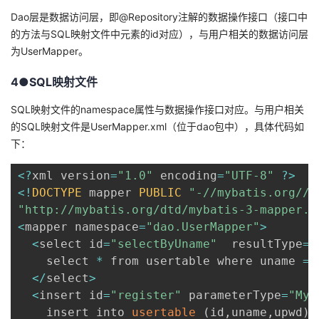
Dao层是数据访问层，即@Repository注解的数据操作接口（接口中
的方法与SQL映射文件中元素的id对应），与用户相关的数据访问层
为UserMapper。
4●SQL映射文件
SQL映射文件的namespace属性与数据操作接口对应。与用户相关
的SQL映射文件是UserMapper.xml（位于dao包中），具体代码如
下：
<
?
xml version
=
"1.0"
 encoding
=
"UTF-8"
?
>
<
!
DOCTYPE
 mapper 
PUBLIC
"-//mybatis.org//D
"http://mybatis.org/dtd/mybatis-3-mapper.d
<
mapper namespace
=
"dao.UserMapper"
>
<
select id
=
"selectByUname"
  resultType
=
"
    select 
*
 from usertable where uname 
=
 
<
/
select
>
<
insert id
=
"register"
 parameterType
=
"MyU
    insert into 
usertable
(
id
,
uname
,
upwd
)