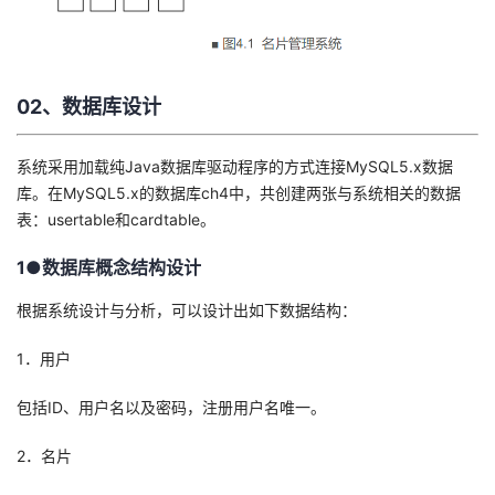
我
注
的
开
的
Programs
发
02、数据库设计
支
者
系统采用加载纯Java数据库驱动程序的方式连接MySQL5.x数据
持
学
库。在MySQL5.x的数据库ch4中，共创建两张与系统相关的数据
表：usertable和cardtable。
我
堂
1●数据库概念结构设计
的
我
我
根据系统设计与分析，可以设计出如下数据结构：
技
的
的
我
1．用户
术
云
课
的
我
包括ID、用户名以及密码，注册用户名唯一。
支
声
程
认
的
我
2．名片