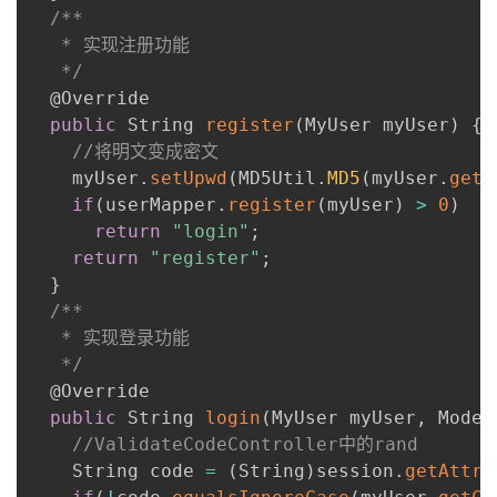
/**

   * 实现注册功能

   */
  @Override

public
 String 
register
(
MyUser myUser
)
{
//将明文变成密文
    myUser
.
setUpwd
(
MD5Util
.
MD5
(
myUser
.
getU
if
(
userMapper
.
register
(
myUser
)
>
0
)
return
"login"
;
return
"register"
;
}
/**

   * 实现登录功能

   */
  @Override

public
 String 
login
(
MyUser myUser
,
 Model
//ValidateCodeController中的rand
    String code 
=
(
String
)
session
.
getAttri