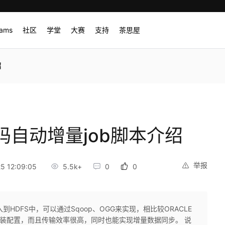
rams
社区
学堂
大赛
支持
茶思屋
绍
密码自动增量job脚本介绍
举报
 12:09:05
5.5k+
0
0
到HDFS中，可以通过Sqoop、OGG来实现，相比较ORACLE
杂的安装配置，而且传输效率很高，同时也能实现增量数据同步。 说