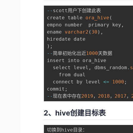
--
scott用户下创建此表

create table 
ora_hive
(
empno number  primary key
,
ename 
varchar2
(
30
)
,
)
;
--
简单初始化出近
1000
天数据

insert into ora_hive

  select level
,
 dbms_random
.
    from dual

  connect by level 
<=
1000
;
commit
;
--
现在表中存在
2019
，
2018
，
2017
，
2、hive创建目标表