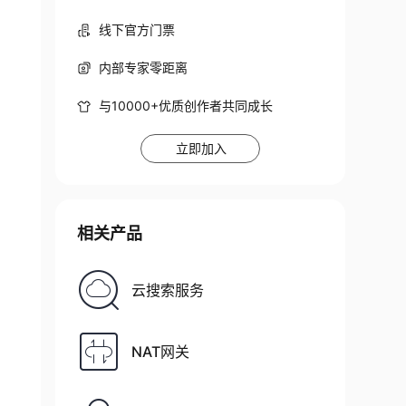
线下官方门票
内部专家零距离
.
jar
!
/
org
/
slf4j
/
imp

与10000+优质创作者共同成长
e
/
hadoop
/
common
/
lib
/
slf4j
-
log4j12
-
1.7
.10
.
jar
!
odes
.
html#multiple_bindings 
for
 an explanatio
立即加入
tory
]
-
common
-
2.3
.2
.
jar
!
/
may not be available 
in
 the future versions
.
 
相关产品
eleases
.
hive
>
 show databases
;
云搜索服务
NAT网关