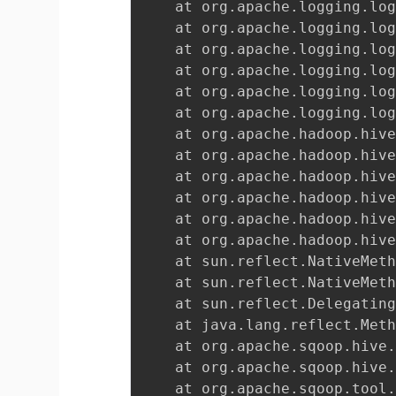
	at org
.
apache
.
logging
.
lo
	at org
.
apache
.
logging
.
lo
	at org
.
apache
.
logging
.
lo
	at org
.
apache
.
logging
.
lo
	at org
.
apache
.
logging
.
lo
	at org
.
apache
.
logging
.
lo
	at org
.
apache
.
hadoop
.
hiv
	at org
.
apache
.
hadoop
.
hiv
	at org
.
apache
.
hadoop
.
hiv
	at org
.
apache
.
hadoop
.
hiv
	at org
.
apache
.
hadoop
.
hiv
	at org
.
apache
.
hadoop
.
hiv
	at sun
.
reflect
.
NativeMet
	at sun
.
reflect
.
NativeMet
	at sun
.
reflect
.
Delegatin
	at java
.
lang
.
reflect
.
Met
	at org
.
apache
.
sqoop
.
hive
	at org
.
apache
.
sqoop
.
hive
	at org
.
apache
.
sqoop
.
tool