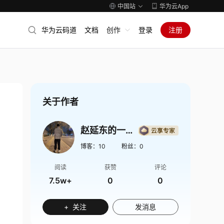
中国站
华为云App
华为云码道
文档
创作
登录
注册
关于作者
赵延东的一亩三分地
博客：
10
粉丝：
0
阅读
获赞
评论
7.5w+
0
0
+ 关注
发消息