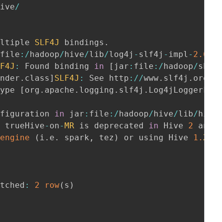
hive
/
ultiple 
SLF4J
 bindings
.
:
file
:
/
hadoop
/
hive
/
lib
/
log4j
-
slf4j
-
impl
-
2.6
.2
LF4J
:
 Found binding 
in
[
jar
:
file
:
/
hadoop
/
shar
inder
.
class
]
SLF4J
:
 See http
:
/
/
www
.
slf4j
.
org
/
c
type 
[
org
.
apache
.
logging
.
slf4j
.
Log4jLoggerFac
nfiguration 
in
 jar
:
file
:
/
hadoop
/
hive
/
lib
/
hive
:
 trueHive
-
on
-
MR
 is deprecated 
in
 Hive 
2
 and 
 
engine
(
i
.
e
.
 spark
,
 tez
)
 or using Hive 
1.
X
 r
etched
:
2
row
(
s
)
;