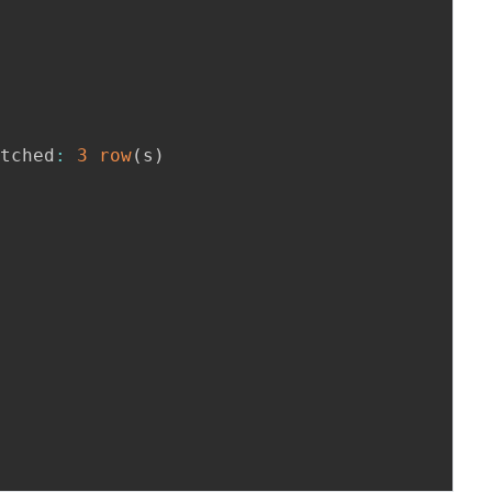
etched
:
3
row
(
s
)