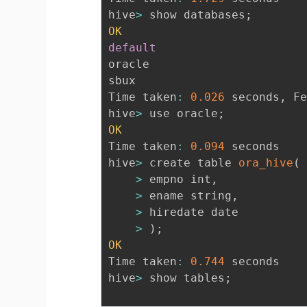
hive
>
 show databases
;
OK
default
oracle

sbux

Time taken
:
0.026
 seconds
,
 F
hive
>
 use oracle
;
OK
Time taken
:
0.094
 seconds

hive
>
 create table 
ora_hive
(
>
 empno int
,
>
 ename string
,
>
 hiredate date

>
)
;
OK
Time taken
:
0.744
 seconds

hive
>
 show tables
;