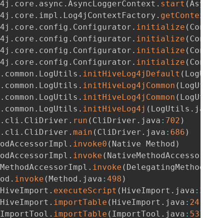
g4j
.
core
.
async
.
AsyncLoggerContext
.
start
(
Async
g4j
.
core
.
impl
.
Log4jContextFactory
.
getContext
(
g4j
.
core
.
config
.
Configurator
.
initialize
(
Confi
g4j
.
core
.
config
.
Configurator
.
initialize
(
Confi
g4j
.
core
.
config
.
Configurator
.
initialize
(
Confi
g4j
.
core
.
config
.
Configurator
.
initialize
(
Confi
e
.
common
.
LogUtils
.
initHiveLog4jDefault
(
LogUti
e
.
common
.
LogUtils
.
initHiveLog4jCommon
(
LogUtil
e
.
common
.
LogUtils
.
initHiveLog4jCommon
(
LogUtil
e
.
common
.
LogUtils
.
initHiveLog4j
(
LogUtils
.
java
e
.
cli
.
CliDriver
.
run
(
CliDriver
.
java
:
702
)
e
.
cli
.
CliDriver
.
main
(
CliDriver
.
java
:
686
)
hodAccessorImpl
.
invoke0
(
Native Method
)
hodAccessorImpl
.
invoke
(
NativeMethodAccessorIm
gMethodAccessorImpl
.
invoke
(
DelegatingMethodAc
hod
.
invoke
(
Method
.
java
:
498
)
.
HiveImport
.
executeScript
(
HiveImport
.
java
:
331
.
HiveImport
.
importTable
(
HiveImport
.
java
:
241
)
.
ImportTool
.
importTable
(
ImportTool
.
java
:
537
)