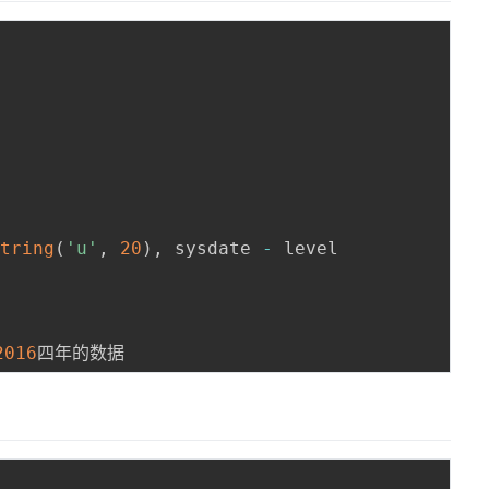
string
(
'u'
,
20
)
,
 sysdate 
-
 level

2016