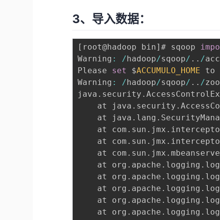
3、导入数据：
[
root@hadoop bin
]
# sqoop 
imp
Warning
:
/
hadoop
/
sqoop
/
.
.
/
ac
Please 
set
 $
ACCUMULO_HOME
 to
Warning
:
/
hadoop
/
sqoop
/
.
.
/
zo
java
.
security
.
AccessControlE
	at java
.
security
.
AccessC
	at java
.
lang
.
SecurityMan
	at com
.
sun
.
jmx
.
intercept
	at com
.
sun
.
jmx
.
intercept
	at com
.
sun
.
jmx
.
mbeanserv
	at org
.
apache
.
logging
.
lo
	at org
.
apache
.
logging
.
lo
	at org
.
apache
.
logging
.
lo
	at org
.
apache
.
logging
.
lo
	at org
.
apache
.
logging
.
lo