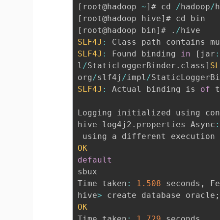
[
root@hadoop 
~
]
# cd 
/
hadoop
/
[
root@hadoop hive
]
[
root@hadoop bin
]
# 
.
/
SLF4J
:
 Class path contains m
SLF4J
:
 Found binding 
in
[
jar
l
/
StaticLoggerBinder
.
class
]
S
org
/
slf4j
/
impl
/
StaticLoggerB
SLF4J
:
 Actual binding is 
of
 
Logging initialized using co
hive
-
log4j2
.
properties Async
 using a different execution
OK
default
sbux

Time taken
:
1.508
 seconds
,
 F
hive
>
 create database oracle
OK
Time taken
:
1.729
 seconds
