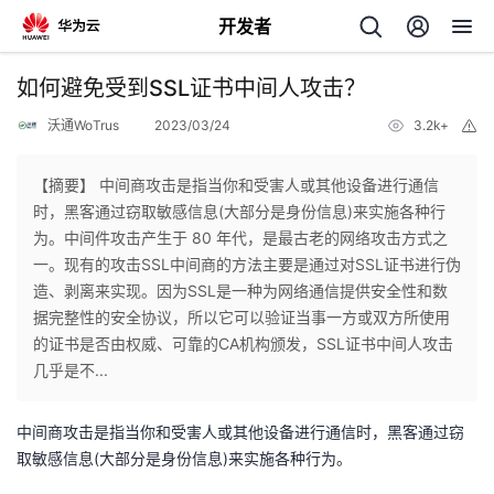
开发者
返
如何避免受到SSL证书中间人攻击？
回
沃通WoTrus
2023/03/24
3.2k+
举
报
【摘要】 中间商攻击是指当你和受害人或其他设备进行通信
时，黑客通过窃取敏感信息(大部分是身份信息)来实施各种行
为。中间件攻击产生于 80 年代，是最古老的网络攻击方式之
个
一。现有的攻击SSL中间商的方法主要是通过对SSL证书进行伪
造、剥离来实现。因为SSL是一种为网络通信提供安全性和数
我
人
据完整性的安全协议，所以它可以验证当事一方或双方所使用
的证书是否由权威、可靠的CA机构颁发，SSL证书中间人攻击
的
主
几乎是不...
开
页
中间商攻击是指当你和受害人或其他设备进行通信时，黑客通过窃
取敏感信息(大部分是身份信息)来实施各种行为。
发