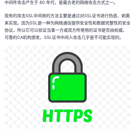
中间件攻击产生于 80 年代，是最古老的网络攻击方式之一。
者
现有的攻击SSL中间商的方法主要是通过对SSL证书进行伪造、剥离
来实现。因为SSL是一种为网络通信提供安全性和数据完整性的安全
我
协议，所以它可以验证当事一方或双方所使用的证书是否由权威、
可靠的CA机构颁发，SSL证书中间人攻击几乎是不可能实现的。
的
我
博
的
我
客
论
的
我
坛
圈
的
我
子
直
的
我
我
播
活
的
我
动
关
的