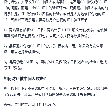
换句话说，如果发生SSL中间人攻击事件，这不是SSL协议或SSL证
我
注
的
开
书的问题，而是一个SSL证书的验证环节出现问题。中间人攻击的前
提条件是，证书没有经过严格的校验，或者是人为地信任伪造的证
的
Programs
发
书，因此以下场景是最容易被用户忽视的证书验证环节：
支
1，网站没有部署SSL证书，网站处于 HTTP 明文传输状态。这使得
者
黑客能够直接在网络上抓包，以明文方式获得数据传输；
持
学
2，黑客通过伪造SSL证书的方式进行攻击，用户如果没有安全意
识，可以选择继续操作；
我
堂
3，黑客伪造SSL证书，网站/APP只做部分证书(域名)的检查，造成
的
我
我
假证书受骗。
技
的
如何防止被中间人攻击？
的
我
真正的 HTTPS 不受SSL中间攻击！所以，首先要确定站点已经部署
术
云
课
的
我
了SSL证书。那么用户如何判断网站是否受SSL证书保护呢？
支
声
程
认
的
我
首先，访问时显示网址栏 https://。