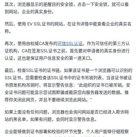
持
建
证
实
的
其次，浏览器显示的是醒目的安全锁，点击一下安全锁，就可以看
到网站，企业的真实身份。
议
验
收
然后，使用 EV SSL证书的网站，在证书详情中能查看企业的真实名
称。
藏
再次，使用由权威CA发布的
可信SSL认证
。作为可信任的第三方认
证机构，CA在签发SSL证书之前，首先要对申请者的真实身份进行
认证，这也是保证用户信息安全的第一道关口。
最后，检查SSL证书的证书链。如果该证书是一个浏览器可以识别的
SSL证书，您需要检查该SSL证书中的证书吊销列表，当该证书被证
书颁发机构吊销时，将显示警告信息：“此组织的证书已被吊销。安
全证书问题可能显示您试图欺骗或截获您向服务器发送的数据。推
荐你关闭此网页，并且不要继续浏览此网站。”
如果上面没有任何问题，浏览器也会询问网站是否已经进入欺诈网
站的黑名单，如果有问题，会同时显示警告信息。
企业能够做到证书部署和校验的环节完整，个人用户能够仔细观察