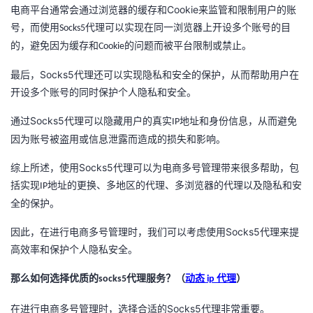
Cookie
电商平台通常会通过浏览器的缓存和
来监管和限制用户的账
我
注
的
开
号，而使用
代理可以实现在同一浏览器上开设多个账号的目
Socks5
的，避免因为缓存和
的问题而被平台限制或禁止。
Cookie
的
Programs
发
Socks5
最后，
代理还可以实现隐私和安全的保护，从而帮助用户在
支
者
开设多个账号的同时保护个人隐私和安全。
持
学
Socks5
通过
代理可以隐藏用户的真实
地址和身份信息，从而避免
IP
因为账号被盗用或信息泄露而造成的损失和影响。
我
堂
Socks5
综上所述，使用
代理可以为电商多号管理带来很多帮助，包
的
我
括实现
地址的更换、多地区的代理、多浏览器的代理以及隐私和安
我
IP
全的保护。
技
的
的
我
Socks5
因此，在进行电商多号管理时，我们可以考虑使用
代理来提
高效率和保护个人隐私安全。
术
云
课
的
我
那么如何选择优质的
代理服务？（
动态
代理
）
socks5
ip
支
声
程
认
的
我
Socks5
在进行电商多号管理时，选择合适的
代理非常重要。