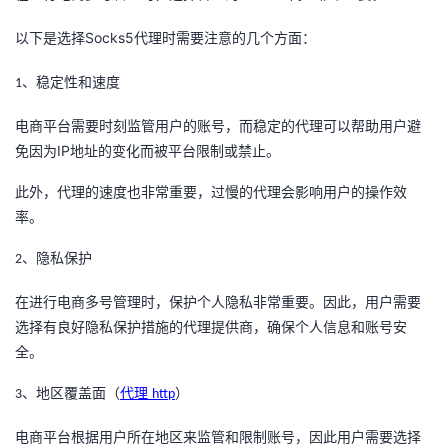
持
建
证
实
的
Socks5
以下是选择
代理时需要注意的几个方面
：
议
验
收
、
稳定性和速度
1
藏
电商平台需要时刻监管用户的账号，而稳定的代理可以帮助用户避
IP
免因为
地址的变化而被平台限制或禁止。
此外，代理的速度也非常重要，过慢的代理会影响用户的操作效
率。
、
隐私保护
2
在进行电商多号管理时，保护个人隐私非常重要。因此，用户需要
选择有良好隐私保护措施的代理提供商，确保个人信息和账号安
全。
、
地区覆盖面
（
代理
）
3
http
电商平台根据用户所在地区来监管和限制账号，因此用户需要选择