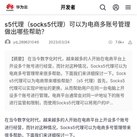
开发者
返
s5代理（socks5代理）可以为电商多账号管理
回
做出哪些帮助？
yd_289631046
2023/03/24
7.6k+
举
报
【摘要】 在当今数字化时代，越来越多的人开始在电商平台上
开设多个账号进行经营，而针对这种情况，Socks5代理可以为
个
电商多号管理带来很多帮助，下面我们来详细探讨一下。Sock
s5代理可以为电商带来哪些帮助？（s5 代理）首先，Socks5
我
人
代理可以实现IP地址的更换，从而帮助用户在同一台电脑上开
设多个账号进行管理。电商平台通常会对同一IP地址下的账号
的
主
进行监管和限制，而使用Socks5代理可以将用户的IP...
开
页
在当今数字化时代，越来越多的人开始在电商平台上开设多个账号
Socks5
进行经营
，
而针对这种情况，
代理可以为电商多号管理带来
发
很多帮助，下面我们来详细探讨一下。