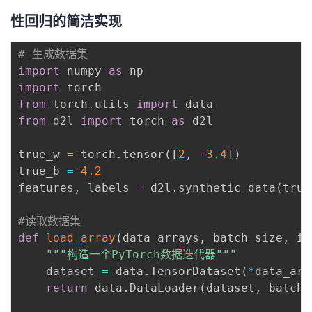
性回归的简洁实现
# 生成数据集
import
 numpy 
as
import
from
 torch
.
utils 
import
from
 d2l 
import
 torch 
as
 d2l

true_w 
=
 torch
.
tensor
(
[
2
,
-
3.4
]
)
true_b 
=
4.2
features
,
 labels 
=
 d2l
.
synthetic_data
(
true
#读取数据集
def
load_array
(
data_arrays
,
 batch_size
,
 is
"""构造一个PyTorch数据迭代器"""
    dataset 
=
 data
.
TensorDataset
(
*
data_arr
return
 data
.
DataLoader
(
dataset
,
 batch_