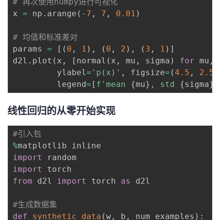
# 再次使用numpy进行可视化
x 
=
 np
.
arange
(
-
7
,
7
,
0.01
)
# 均值和标准差对
params 
=
[
(
0
,
1
)
,
(
0
,
2
)
,
(
3
,
1
)
]
d2l
.
plot
(
x
,
[
normal
(
x
,
 mu
,
 sigma
)
for
 mu
,
 
         ylabel
=
'p(x)'
,
 figsize
=
(
4.5
,
2.5
)
         legend
=
[
f'mean 
{
mu
}
, std 
{
sigma
}
'
线性回归的从零开始实现
#引入包
%
import
import
from
 d2l 
import
 torch 
as
 d2l

#生成数据集
def
synthetic_data
(
w
,
 b
,
 num_examples
)
:
#