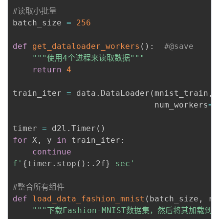
#读取小批量
batch_size 
=
256
def
get_dataloader_workers
(
)
:
#@save
"""使用4个进程来读取数据"""
return
4
train_iter 
=
 data
.
DataLoader
(
mnist_train
,
 
                             num_workers
=
g
timer 
=
 d2l
.
Timer
(
)
for
 X
,
 y 
in
 train_iter
:
continue
f'
{
timer
.
stop
(
)
:
.2f
}
 sec'
#整合所有组件
def
load_data_fashion_mnist
(
batch_size
,
 re
"""下载Fashion-MNIST数据集，然后将其加载到