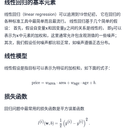
线性回归的基本元素
者
线性回归（linear regression）可以追溯到19世纪初， 它在回归的
各种标准工具中最简单而且最流行。 线性回归基于几个简单的假
我
设： 首先，假设自变量
\
和因变量
y
之间的关系是线性的， 即
y
可以
x
y
y
m
表示为
\
中元素的加权和，这里通常允许包含观测值的一些噪声；
x
的
我
at
m
其次，我们假设任何噪声都比较正常，如噪声遵循正态分布。
h
at
博
的
我
线性模型
bf
h
{
bf
客
论
的
我
线性假设是指目标可以表示为特征的加权和，如下面的式子：
x
{
}
x
坛
圈
的
我
\mathrm{price} = w_{\mathrm{are
p
r
i
c
e
=
⋅
a
r
e
a
+
⋅
a
g
e
+
.
}
a
r
e
a
a
g
e
w
w
b
子
直
的
我
损失函数
我
播
活
的
回归问题中最常用的损失函数是平方误差函数
2
我
动
关
的
1
l^{(i)}(\mathbf{w}, b) = \frac{1}{2}
(
)
(
)
(
)
(
)
i
i
i
(
w
,
)
=
^
−
.
l
b
y
y
2