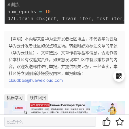
#训练
num_epochs 
=
10
d2l
.
train_ch3
(
net
,
 train_iter
,
 test_iter
,
 
【声明】本内容来自华为云开发者社区博主，不代表华为云及
华为云开发者社区的观点和立场。转载时必须标注文章的来源
（华为云社区）、文章链接、文章作者等基本信息，否则作者
和本社区有权追究责任。如果您发现本社区中有涉嫌抄袭的内
容，欢迎发送邮件进行举报，并提供相关证据，一经查实，本
社区将立刻删除涉嫌侵权内容，举报邮箱：
cloudbbs@huaweicloud.com
机器学习
线性回归
退
出
登
录