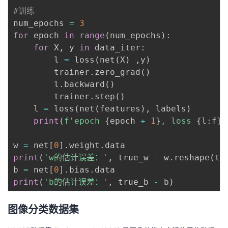
#训练
num_epochs 
=
3
for
 epoch 
in
range
(
num_epochs
)
:
for
 X
,
 y 
in
 data_iter
:
        l 
=
 loss
(
net
(
X
)
,
y
)
        trainer
.
zero_grad
(
)
        l
.
backward
(
)
        trainer
.
step
(
)
    l 
=
 loss
(
net
(
features
)
,
 labels
)
print
(
f'epoch 
{
epoch 
+
1
}
, loss 
{
l
:
f
}
'
w 
=
 net
[
0
]
.
weight
.
print
(
'w的估计误差：'
,
 true_w 
-
 w
.
reshape
(
tr
b 
=
 net
[
0
]
.
bias
.
print
(
'b的估计误差：'
,
 true_b 
-
 b
)
图像分类数据集