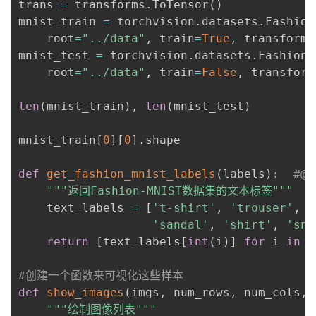
trans 
=
 transforms
.
ToTensor
(
)
mnist_train 
=
 torchvision
.
datasets
.
Fashion
    root
=
"../data"
,
 train
=
True
,
 transform
=
mnist_test 
=
 torchvision
.
datasets
.
FashionM
    root
=
"../data"
,
 train
=
False
,
 transform
len
(
mnist_train
)
,
len
(
mnist_test
)
mnist_train
[
0
]
[
0
]
.
shape

def
get_fashion_mnist_labels
(
labels
)
:
#@s
"""返回Fashion-MNIST数据集的文本标签"""
    text_labels 
=
[
't-shirt'
,
'trouser'
,
'
'sandal'
,
'shirt'
,
'sne
return
[
text_labels
[
int
(
i
)
]
for
 i 
in
 l
#创建一个函数来可视化这些样本
def
show_images
(
imgs
,
 num_rows
,
 num_cols
,
 
"""绘制图像列表"""