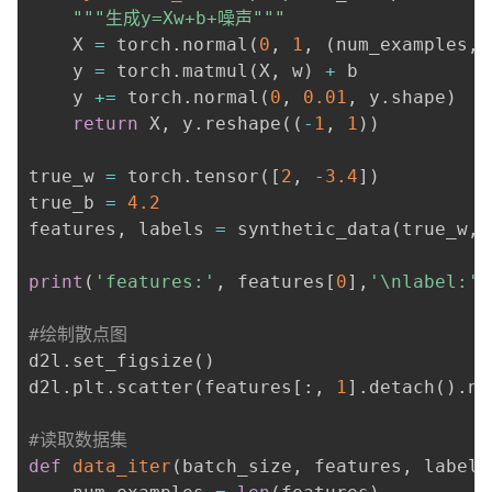
"""生成y=Xw+b+噪声"""
    X 
=
 torch
.
normal
(
0
,
1
,
(
num_examples
,
    y 
=
 torch
.
matmul
(
X
,
 w
)
+
 b

    y 
+=
 torch
.
normal
(
0
,
0.01
,
 y
.
shape
)
return
 X
,
 y
.
reshape
(
(
-
1
,
1
)
)
true_w 
=
 torch
.
tensor
(
[
2
,
-
3.4
]
)
true_b 
=
4.2
features
,
 labels 
=
 synthetic_data
(
true_w
,
 
print
(
'features:'
,
 features
[
0
]
,
'\nlabel:'
,
#绘制散点图
d2l
.
set_figsize
(
)
d2l
.
plt
.
scatter
(
features
[
:
,
1
]
.
detach
(
)
.
nu
#读取数据集
def
data_iter
(
batch_size
,
 features
,
 labels