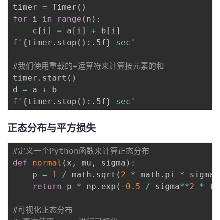
timer 
=
 Timer
(
)
for
 i 
in
range
(
n
)
:
    c
[
i
]
=
 a
[
i
]
+
 b
[
i
]
f'
{
timer
.
stop
(
)
:
.5f
}
 sec'
#我们使用重载的+运算符来计算按元素的和
timer
.
start
(
)
d 
=
 a 
+
f'
{
timer
.
stop
(
)
:
.5f
}
 sec'
正态分布与平方损失
#定义一个Python函数来计算正态分布
def
normal
(
x
,
 mu
,
 sigma
)
:
    p 
=
1
/
 math
.
sqrt
(
2
*
 math
.
pi 
*
 sigma
*
return
 p 
*
 np
.
exp
(
-
0.5
/
 sigma
**
2
*
(
x
#可视化正态分布