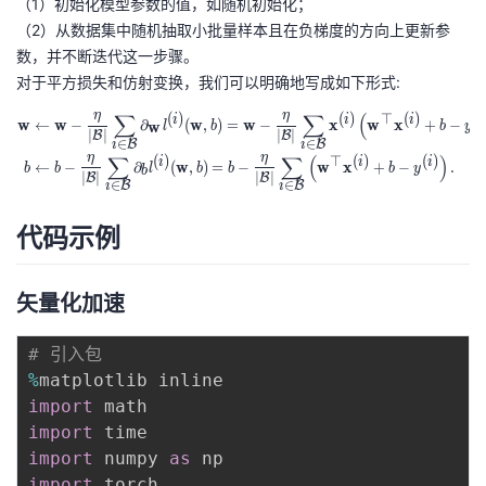
（1）初始化模型参数的值，如随机初始化；
持
建
证
实
的
a
（2）从数据集中随机抽取小批量样本且在负梯度的方向上更新参
l
数，并不断迭代这一步骤。
议
验
收
对于平方损失和仿射变换，我们可以明确地写成如下形式:
藏
η
η
∑
∑
(
(
)
(
)
⊤
(
)
(
i
i
i
i
\begin{aligned} \mathbf{w} &\lefta
w
←
w
−
∂
(
w
,
)
=
w
−
x
w
x
+
−
w
l
b
b
y
∣
∣
∣
∣
B
B
∈
∈
B
B
i
i
η
η
∑
∑
(
)
(
)
⊤
(
)
(
)
i
i
i
←
−
∂
(
w
,
)
=
−
w
x
+
−
.
b
b
l
b
b
b
y
b
∣
∣
∣
∣
B
B
∈
∈
B
B
i
i
代码示例
矢量化加速
# 引入包
%
import
import
import
 numpy 
as
import