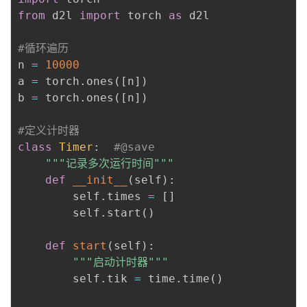
from
 d2l 
import
 torch 
as
 d2l

#循环遍历
n 
=
10000
a 
=
 torch
.
ones
(
[
n
]
)
b 
=
 torch
.
ones
(
[
n
]
)
#定义计时器
class
Timer
:
#@save
"""记录多次运行时间"""
def
__init__
(
self
)
:
        self
.
times 
=
[
]
        self
.
start
(
)
def
start
(
self
)
:
"""启动计时器"""
        self
.
tik 
=
 time
.
time
(
)