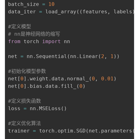
batch_size 
=
10
data_iter 
=
 load_array
(
(
features
,
 labels
)
,
#定义模型
# nn是神经网络的缩写
from
 torch 
import
 nn

net 
=
 nn
.
Sequential
(
nn
.
Linear
(
2
,
1
)
)
#初始化模型参数
net
[
0
]
.
weight
.
data
.
normal_
(
0
,
0.01
)
net
[
0
]
.
bias
.
data
.
fill_
(
0
)
#定义损失函数
loss 
=
 nn
.
MSELoss
(
)
#定义优化算法
trainer 
=
 torch
.
optim
.
SGD
(
net
.
parameters
(
)