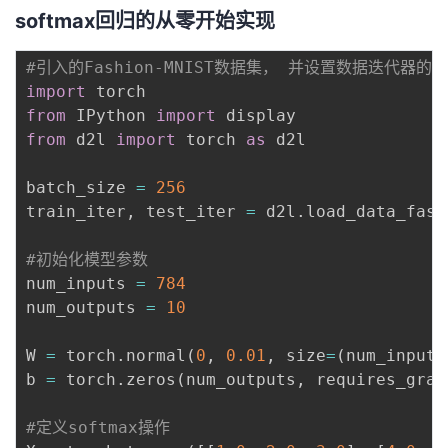
softmax回归的从零开始实现
#引入的Fashion-MNIST数据集， 并设置数据迭代器的
import
from
 IPython 
import
from
 d2l 
import
 torch 
as
 d2l

batch_size 
=
256
train_iter
,
 test_iter 
=
 d2l
.
load_data_fash
#初始化模型参数
num_inputs 
=
784
num_outputs 
=
10
W 
=
 torch
.
normal
(
0
,
0.01
,
 size
=
(
num_inputs
b 
=
 torch
.
zeros
(
num_outputs
,
 requires_grad
#定义softmax操作