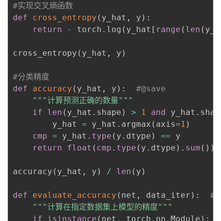
#实现交叉熵函数
def
cross_entropy
(
y_hat
,
 y
)
:
return
-
 torch
.
log
(
y_hat
[
range
(
len
(
y_h
cross_entropy
(
y_hat
,
 y
)
#分类精度
def
accuracy
(
y_hat
,
 y
)
:
#@save
"""计算预测正确的数量"""
if
len
(
y_hat
.
shape
)
>
1
and
 y_hat
.
shap
        y_hat 
=
 y_hat
.
argmax
(
axis
=
1
)
cmp
=
 y_hat
.
type
(
y
.
dtype
)
==
 y

return
float
(
cmp
.
type
(
y
.
dtype
)
.
sum
(
)
)
accuracy
(
y_hat
,
 y
)
/
len
(
y
)
def
evaluate_accuracy
(
net
,
 data_iter
)
:
#@
"""计算在指定数据集上模型的精度"""
if
isinstance
(
net
,
 torch
.
nn
.
Module
)
: