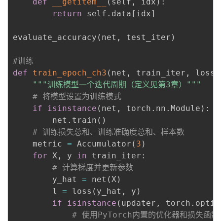
def
__getitem__
(
self
,
 idx
)
:
return
 self
.
data
[
idx
]
evaluate_accuracy
(
net
,
 test_iter
)
#训练
def
train_epoch_ch3
(
net
,
 train_iter
,
 loss
,
"""训练模型一个迭代周期（定义见第3章）"""
# 将模型设置为训练模式
if
isinstance
(
net
,
 torch
.
nn
.
Module
)
:
        net
.
train
(
)
# 训练损失总和、训练准确度总和、样本数
    metric 
=
 Accumulator
(
3
)
for
 X
,
 y 
in
 train_iter
:
# 计算梯度并更新参数
        y_hat 
=
 net
(
X
)
        l 
=
 loss
(
y_hat
,
 y
)
if
isinstance
(
updater
,
 torch
.
optim
# 使用PyTorch内置的优化器和损失函数