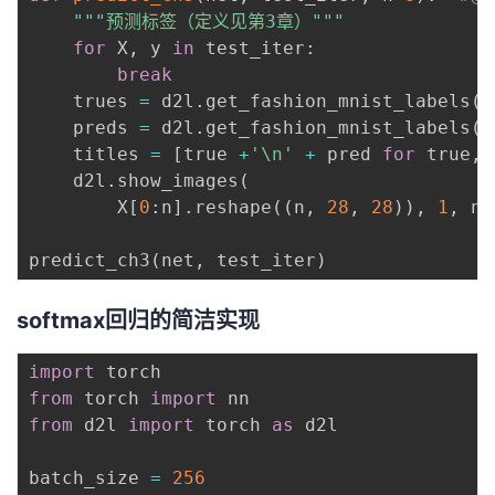
"""预测标签（定义见第3章）"""
for
 X
,
 y 
in
 test_iter
:
break
    trues 
=
 d2l
.
get_fashion_mnist_labels
(
y
    preds 
=
 d2l
.
get_fashion_mnist_labels
(
n
    titles 
=
[
true 
+
'\n'
+
 pred 
for
 true
,
 
    d2l
.
show_images
(
        X
[
0
:
n
]
.
reshape
(
(
n
,
28
,
28
)
)
,
1
,
 n
,
predict_ch3
(
net
,
 test_iter
)
softmax回归的简洁实现
import
from
 torch 
import
from
 d2l 
import
 torch 
as
 d2l

batch_size 
=
256