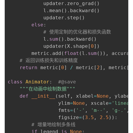
            updater
.
zero_grad
(
)
            l
.
mean
(
)
.
backward
(
)
            updater
.
step
(
)
else
:
# 使用定制的优化器和损失函数
            l
.
sum
(
)
.
backward
(
)
            updater
(
X
.
shape
[
0
]
)
        metric
.
add
(
float
(
l
.
sum
(
)
)
,
 accurac
# 返回训练损失和训练精度
return
 metric
[
0
]
/
 metric
[
2
]
,
 metric
[
1
class
Animator
:
#@save
"""在动画中绘制数据"""
def
__init__
(
self
,
 xlabel
=
None
,
 ylabel
                 ylim
=
None
,
 xscale
=
'linear
                 fmts
=
(
'-'
,
'm--'
,
'g-.'
,
                 figsize
=
(
3.5
,
2.5
)
)
:
# 增量地绘制多条线
if
 legend 
is
None
: