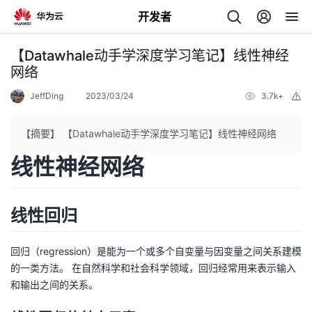
开发者
返
【Datawhale动手学深度学习笔记】线性神经
回
网络
JeffDing
2023/03/24
3.7k+
举
报
【摘要】 【Datawhale动手学深度学习笔记】线性神经网络
线性神经网络
个
我
人
线性回归
的
主
回归（regression）是能为一个或多个自变量与因变量之间关系建模
开
的一类方法。 在自然科学和社会科学领域，回归经常用来表示输入
页
和输出之间的关系。
发