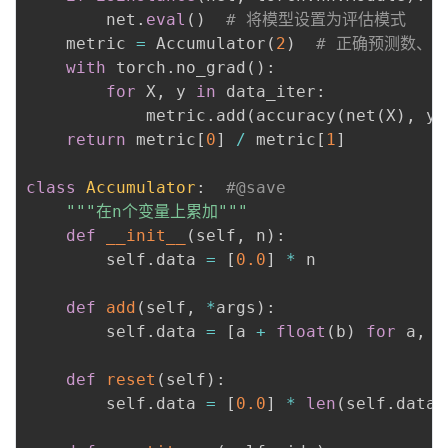
        net
.
eval
(
)
# 将模型设置为评估模式
    metric 
=
 Accumulator
(
2
)
# 正确预测数、
with
 torch
.
no_grad
(
)
:
for
 X
,
 y 
in
 data_iter
:
            metric
.
add
(
accuracy
(
net
(
X
)
,
 y
)
return
 metric
[
0
]
/
 metric
[
1
]
class
Accumulator
:
#@save
"""在n个变量上累加"""
def
__init__
(
self
,
 n
)
:
        self
.
data 
=
[
0.0
]
*
 n

def
add
(
self
,
*
args
)
:
        self
.
data 
=
[
a 
+
float
(
b
)
for
 a
,
 b
def
reset
(
self
)
:
        self
.
data 
=
[
0.0
]
*
len
(
self
.
data
)