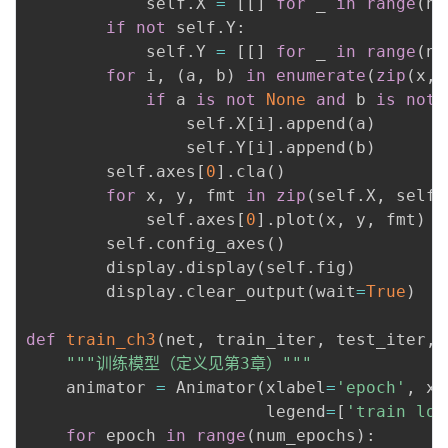
            self
.
X 
=
[
[
]
for
 _ 
in
range
(
n
)
if
not
 self
.
Y
:
            self
.
Y 
=
[
[
]
for
 _ 
in
range
(
n
)
for
 i
,
(
a
,
 b
)
in
enumerate
(
zip
(
x
,
 
if
 a 
is
not
None
and
 b 
is
not
                self
.
X
[
i
]
.
append
(
a
)
                self
.
Y
[
i
]
.
append
(
b
)
        self
.
axes
[
0
]
.
cla
(
)
for
 x
,
 y
,
 fmt 
in
zip
(
self
.
X
,
 self
.
            self
.
axes
[
0
]
.
plot
(
x
,
 y
,
 fmt
)
        self
.
config_axes
(
)
        display
.
display
(
self
.
fig
)
        display
.
clear_output
(
wait
=
True
)
def
train_ch3
(
net
,
 train_iter
,
 test_iter
,
 
"""训练模型（定义见第3章）"""
    animator 
=
 Animator
(
xlabel
=
'epoch'
,
 xl
                        legend
=
[
'train los
for
 epoch 
in
range
(
num_epochs
)
: