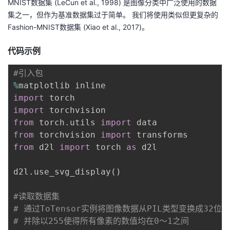
MNIST数据集 (LeCun et al., 1998) 是图像分类中广泛使用的数据
集之一，但作为基准数据集过于简单。 我们将使用类似但更复杂的
Fashion-MNIST数据集 (Xiao et al., 2017)。
代码示例
#引入包
%
import
import
from
 torch
.
utils 
import
from
 torchvision 
import
from
 d2l 
import
 torch 
as
 d2l

d2l
.
use_svg_display
(
)
#读取数据集
# 通过ToTensor实例将图像数据从PIL类型变换成32位
# 并除以255使得所有像素的数值均在0～1之间