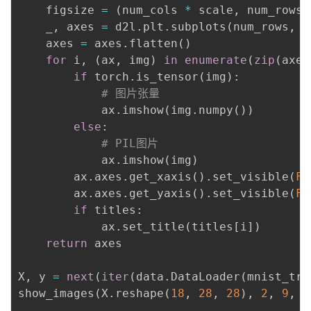
    figsize 
=
(
num_cols 
*
 scale
,
 num_rows 
    _
,
 axes 
=
 d2l
.
plt
.
subplots
(
num_rows
,
 n
    axes 
=
 axes
.
flatten
(
)
for
 i
,
(
ax
,
 img
)
in
enumerate
(
zip
(
axes
if
 torch
.
is_tensor
(
img
)
:
# 图片张量
            ax
.
imshow
(
img
.
numpy
(
)
)
else
:
# PIL图片
            ax
.
imshow
(
img
)
        ax
.
axes
.
get_xaxis
(
)
.
set_visible
(
Fa
        ax
.
axes
.
get_yaxis
(
)
.
set_visible
(
Fa
if
 titles
:
            ax
.
set_title
(
titles
[
i
]
)
return
 axes

X
,
 y 
=
next
(
iter
(
data
.
DataLoader
(
mnist_tra
show_images
(
X
.
reshape
(
18
,
28
,
28
)
,
2
,
9
,
 t