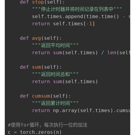
def
stop
(
self
)
:
"""停止计时器并将时间记录在列表中"""
        self
.
times
.
append
(
time
.
time
(
)
-
 se
return
 self
.
times
[
-
1
]
def
avg
(
self
)
:
"""返回平均时间"""
return
sum
(
self
.
times
)
/
len
(
self
.
def
sum
(
self
)
:
"""返回时间总和"""
return
sum
(
self
.
times
)
def
cumsum
(
self
)
:
"""返回累计时间"""
return
 np
.
array
(
self
.
times
)
.
cumsum
#使用for循环，每次执行一位的加法
c 
=
 torch
.
zeros
(
n
)