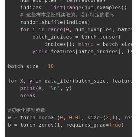
    num_examples 
=
len
(
features
)
    indices 
=
list
(
range
(
num_examples
)
)
# 这些样本是随机读取的，没有特定的顺序
    random
.
shuffle
(
indices
)
for
 i 
in
range
(
0
,
 num_examples
,
 batch_
        batch_indices 
=
 torch
.
tensor
(
            indices
[
i
:
min
(
i 
+
 batch_size
,
yield
 features
[
batch_indices
]
,
 lab
batch_size 
=
10
for
 X
,
 y 
in
 data_iter
(
batch_size
,
 features
print
(
X
,
'\n'
,
 y
)
break
#初始化模型参数
w 
=
 torch
.
normal
(
0
,
0.01
,
 size
=
(
2
,
1
)
,
 requ
b 
=
 torch
.
zeros
(
1
,
 requires_grad
=
True
)