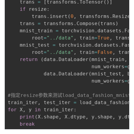
    trans 
=
[
transforms
.
ToTensor
(
)
]
if
 resize
:
        trans
.
insert
(
0
,
 transforms
.
Resize
(
    trans 
=
 transforms
.
Compose
(
trans
)
    mnist_train 
=
 torchvision
.
datasets
.
Fas
        root
=
"../data"
,
 train
=
True
,
 transf
    mnist_test 
=
 torchvision
.
datasets
.
Fash
        root
=
"../data"
,
 train
=
False
,
 trans
return
(
data
.
DataLoader
(
mnist_train
,
 b
                            num_workers
=
ge
            data
.
DataLoader
(
mnist_test
,
 ba
                            num_workers
=
ge
#指定resize参数来测试load_data_fashion_mn
train_iter
,
 test_iter 
=
 load_data_fashion_
for
 X
,
 y 
in
 train_iter
:
print
(
X
.
shape
,
 X
.
dtype
,
 y
.
shape
,
 y
.
dty
break