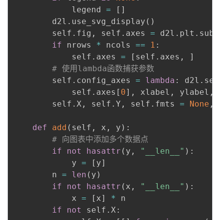
            legend 
=
[
]
        d2l
.
use_svg_display
(
)
        self
.
fig
,
 self
.
axes 
=
 d2l
.
plt
.
subp
if
 nrows 
*
 ncols 
==
1
:
            self
.
axes 
=
[
self
.
axes
,
]
# 使用lambda函数捕获参数
        self
.
config_axes 
=
lambda
:
 d2l
.
set
            self
.
axes
[
0
]
,
 xlabel
,
 ylabel
,
 
        self
.
X
,
 self
.
Y
,
 self
.
fmts 
=
None
,
def
add
(
self
,
 x
,
 y
)
:
# 向图表中添加多个数据点
if
not
hasattr
(
y
,
"__len__"
)
:
            y 
=
[
y
]
        n 
=
len
(
y
)
if
not
hasattr
(
x
,
"__len__"
)
:
            x 
=
[
x
]
*
 n

if
not
 self
.
X
: