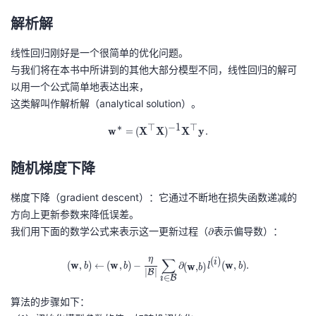
我
注
的
开
解析解
的
Programs
发
线性回归刚好是一个很简单的优化问题。
与我们将在本书中所讲到的其他大部分模型不同，线性回归的解可
支
者
以用一个公式简单地表达出来，
这类解叫作解析解（analytical solution）。
持
学
∗
⊤
−
1
⊤
w
=
(
X
X
\mathbf{w}^* = (\mathbf X^\top \
)
X
y
.
我
堂
随机梯度下降
的
我
我
梯度下降（gradient descent）：它通过不断地在损失函数递减的
方向上更新参数来降低误差。
技
的
的
我
我们用下面的数学公式来表示这一更新过程（
\
表示偏导数）：
∂
p
术
云
课
的
我
(\mathbf{w},b) \leftarrow (\mathbf
η
∑
(
)
i
a
(
w
,
)
←
(
w
,
)
−
∂
(
w
,
)
.
(
w
,
)
b
b
l
b
b
∣
∣
B
∈
B
i
r
支
声
程
认
的
我
t
算法的步骤如下：
i