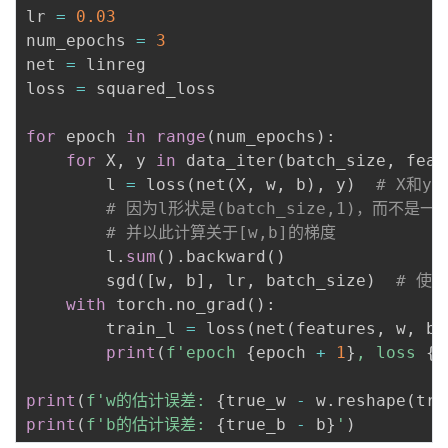
lr 
=
0.03
num_epochs 
=
3
net 
=
 linreg

loss 
=
 squared_loss

for
 epoch 
in
range
(
num_epochs
)
:
for
 X
,
 y 
in
 data_iter
(
batch_size
,
 feat
        l 
=
 loss
(
net
(
X
,
 w
,
 b
)
,
 y
)
# X和y
# 因为l形状是(batch_size,1)，而不
# 并以此计算关于[w,b]的梯度
        l
.
sum
(
)
.
backward
(
)
        sgd
(
[
w
,
 b
]
,
 lr
,
 batch_size
)
# 使
with
 torch
.
no_grad
(
)
:
        train_l 
=
 loss
(
net
(
features
,
 w
,
 b
)
print
(
f'epoch 
{
epoch 
+
1
}
, loss 
{
f
print
(
f'w的估计误差: 
{
true_w 
-
 w
.
reshape
(
tru
print
(
f'b的估计误差: 
{
true_b 
-
 b
}
'
)