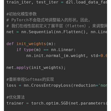
train_iter
,
 test_iter 
=
 d2l
.
load_data_fash
#初始化模型参数
# PyTorch不会隐式地调整输入的形状。因此，
# 我们在线性层前定义了展平层（flatten），来调整网
net 
=
 nn
.
Sequential
(
nn
.
Flatten
(
)
,
 nn
.
Linea
def
init_weights
(
m
)
:
if
type
(
m
)
==
 nn
.
Linear
:
        nn
.
init
.
normal_
(
m
.
weight
,
 std
=
0.01
net
.
apply
(
init_weights
)
;
#重新审视Softmax的实现
loss 
=
 nn
.
CrossEntropyLoss
(
reduction
=
'none
#优化算法
trainer 
=
 torch
.
optim
.
SGD
(
net
.
parameters
(
)