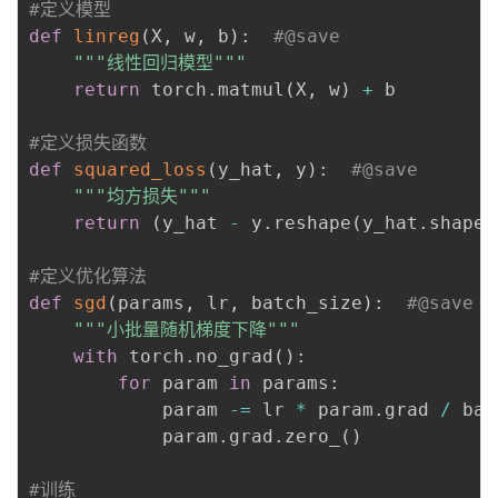
#定义模型
def
linreg
(
X
,
 w
,
 b
)
:
#@save
"""线性回归模型"""
return
 torch
.
matmul
(
X
,
 w
)
+
 b

#定义损失函数
def
squared_loss
(
y_hat
,
 y
)
:
#@save
"""均方损失"""
return
(
y_hat 
-
 y
.
reshape
(
y_hat
.
shape
)
#定义优化算法
def
sgd
(
params
,
 lr
,
 batch_size
)
:
#@save
"""小批量随机梯度下降"""
with
 torch
.
no_grad
(
)
:
for
 param 
in
 params
:
            param 
-=
 lr 
*
 param
.
grad 
/
 bat
            param
.
grad
.
zero_
(
)
#训练