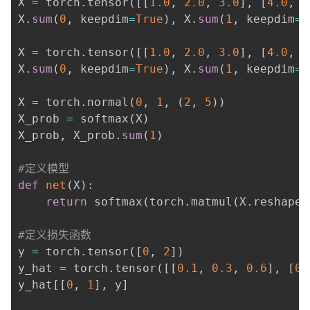
X 
=
 torch
.
tensor
(
[
[
1.0
,
2.0
,
3.0
]
,
[
4.0
,
5
X
.
sum
(
0
,
 keepdim
=
True
)
,
 X
.
sum
(
1
,
 keepdim
=
T
X 
=
 torch
.
tensor
(
[
[
1.0
,
2.0
,
3.0
]
,
[
4.0
,
5
X
.
sum
(
0
,
 keepdim
=
True
)
,
 X
.
sum
(
1
,
 keepdim
=
T
X 
=
 torch
.
normal
(
0
,
1
,
(
2
,
5
)
)
X_prob 
=
 softmax
(
X
)
X_prob
,
 X_prob
.
sum
(
1
)
#定义模型
def
net
(
X
)
:
return
 softmax
(
torch
.
matmul
(
X
.
reshape
(
#定义损失函数
y 
=
 torch
.
tensor
(
[
0
,
2
]
)
y_hat 
=
 torch
.
tensor
(
[
[
0.1
,
0.3
,
0.6
]
,
[
0.
y_hat
[
[
0
,
1
]
,
 y
]