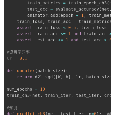
        train_metrics 
=
 train_epoch_ch3
(
ne
        test_acc 
=
 evaluate_accuracy
(
net
,
 
        animator
.
add
(
epoch 
+
1
,
 train_metr
    train_loss
,
 train_acc 
=
 train_metrics

assert
 train_loss 
<
0.5
,
 train_loss

assert
 train_acc 
<=
1
and
 train_acc 
>
assert
 test_acc 
<=
1
and
 test_acc 
>
0.
#设置学习率
lr 
=
0.1
def
updater
(
batch_size
)
:
return
 d2l
.
sgd
(
[
W
,
 b
]
,
 lr
,
 batch_size
)
num_epochs 
=
10
train_ch3
(
net
,
 train_iter
,
 test_iter
,
 cros
#预测
def
predict_ch3
(
net
,
 test_iter
,
 n
=
6
)
:
#@s