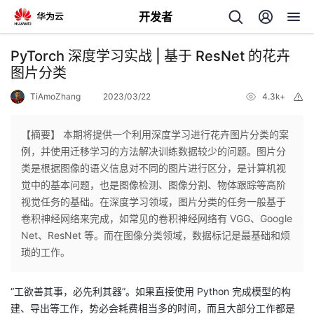
开发者
返
PyTorch 深度学习实战 | 基于 ResNet 的花卉
回
图片分类
TiAmoZhang
2023/03/22
4.3k+
举
报
【摘要】 本期将提供一个利用深度学习进行花卉图片分类的案
例，并使用迁移学习的方法解决训练数据较少的问题。图片分
个
类是根据图像的语义信息对不同的图片进行区分，是计算机视
觉中的基本问题，也是图像检测、图像分割、物体跟踪等高阶
我
人
视觉任务的基础。在深度学习领域，图片分类的任务一般基于
卷积神经网络来完成，如常见的卷积神经网络有 VGG、Google
我
的
主
Net、ResNet 等。而在图像分类领域，数据标记是最基础和烦
琐的工作。
我
的
开
页
“工欲善其事，必先利其器”。如果直接使用 Python 完成模型的构
我
的
开
发
建、导出等工作，势必会耗费相当多的时间，而且大部分工作都是