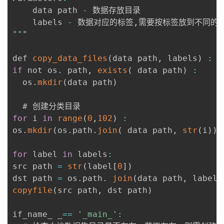
    data path 
-
 数据存放目录

    labels 
-
 数据对应的标签
,
""
"

def 
copy_data_files
(
data path
,
 labels
)
:
if
 not os
.
 path
,
exists
(
 data path
)
:
  os
.
mkdir
(
data path
)
for
 i 
in
range
(
0
,
102
)
:
os
.
mkdir
(
os
.
path
.
join
(
 data path
,
str
(
i
)
)
)
for
 label 
in
 labels
:
src path 
=
str
(
label
[
0
]
)
dst path 
=
 os
.
path
.
join
(
data path
,
 label
[
copyfile
(
src path
,
 dst path
)
if_name_ _
==
'_main_'
: