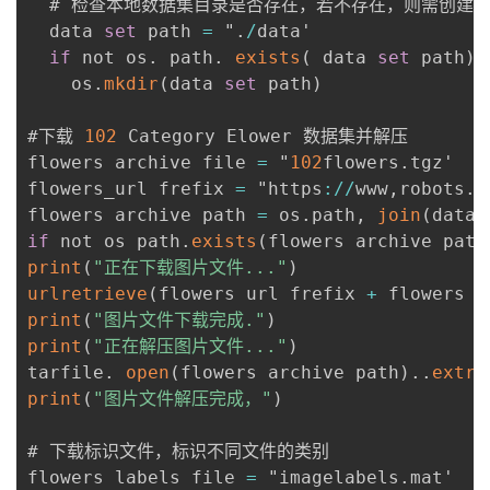
  # 检查本地数据集目录是否存在，若不存在，则需创建 

  data 
set
 path 
=
 "
.
/
data'

if
 not os
.
 path
.
exists
(
 data 
set
 path
)
    os
.
mkdir
(
data 
set
 path
)
#下载 
102
 Category Elower 数据集并解压 

flowers archive file 
=
 "
102
flowers
.
tgz'

flowers_url frefix 
=
 "https
:
/
/
www
,
robots
.
o
flowers archive path 
=
 os
.
path
,
join
(
data 
if
 not os path
.
exists
(
flowers archive path
print
(
"正在下载图片文件..."
)
urlretrieve
(
flowers url frefix 
+
 flowers a
print
(
"图片文件下载完成."
)
print
(
"正在解压图片文件..."
)
tarfile
.
open
(
flowers archive path
)
.
.
extra
print
(
"图片文件解压完成，"
)
# 下载标识文件，标识不同文件的类别

flowers labels file 
=
 "imagelabels
.
mat'
