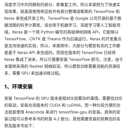
深度学习中共同拥有的部分，即重复工作。所以本案例为了快速实
的
Programs
发
者
现效果，就直接使用将这些共有部分整理成框架的 TensorFlow 和
Keras 来完成开发工作。TensorFlow 是 Google 公司开源的基于数
支
者
我
据流图的科学计算库，适合用于机器学习、深度学习等人工智能领
域。Keras 是一个用 Python 编写的高级神经网络 API，它能够以
持
学
的
我
TensorFlow、CNTK 或 Theano 作为后端运行。Keras 的开发重点
是支持快速的实验，所以，本案例中，大部分与模型有关的工作都
我
堂
博
的
我
是基于 Keras API 来完成的。而现在版本的 TensorFlow 已经将
Keras 集成了进来，所以只需要安装 TensorFlow 即可。注意，由于
的
我
客
论
的
我
我
本案例采用的 ResNet 网络较深，所以模型训练需要消耗的资源较
多，需要 GPU 来加速训练过程。
技
的
坛
圈
的
我
的
我
1、环境安装
术
云
子
直
的
我
课
的
我
安装 TensorFlow 的 GPU 版本是相对比较繁杂的事情，需要找对应
的驱动，安装合适版本的 CUDA 和 cuDNN。而一种比较方便的办
支
声
播
活
的
程
认
的
我
法就是使用 Anaconda 来进行 tensorflow-gpu 的安装。具体的安
装过程可以参考本书的附录 A.2 部分。其他需要安装的依赖包的名
持
建
动
关
证
实
的
称及版本号如下：