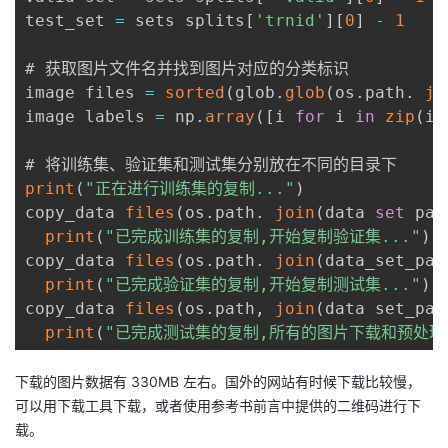
test_set 
=
 sets splits
[
'trnid'
]
[
0
]
-
1
# 获取图片文件名并找到图片对应的分类标识

image files 
=
sorted
(
glob
.
glob
(
os
.
path
.
jo
image labels 
=
 np
.
array
(
[
i 
for
 i 
in
zip
(
im
print
(
"正在进行训练集的复制..."
)
copy_data 
files
(
os
.
path
.
join
(
data 
set
 pat
print
(
"已完成训练集的复制,开始复制验证集..."
)
copy_data 
files
(
os
.
path
.
join
(
data_set_pat
print
(
"已完成验证集的复制,开始复制测试集..."
)
copy_data 
files
(
os
.
path
,
join
(
data set_pat
print
(
"已完成测试集的复制,所有的图片下载和预处理
下载的图片数据有 330MB 左右。国外的网站有时候下载比较慢，
可以用下载工具下载，或者使用参考书前言中提供的二维码进行下
载。