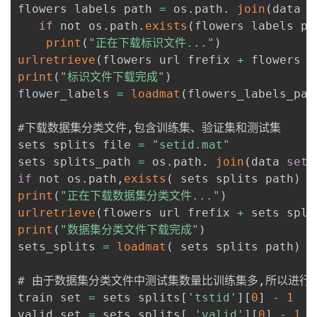
flowers labels path 
=
 os
.
path
.
join
(
data 
s
if
 not os
.
path
.
exists
(
flowers labels pa
print
(
"正在下载标识文件..."
)
urlretrieve
(
flowers url frefix 
+
 flowers l
print
(
"标识文件下载完成"
)
flower_labels 
=
loadmat
(
flowers_labels_pat
#下载数据集分类文件
,
包含训练集、验证集和测试集

sets splits file 
=
"setid.mat"
sets splits_path 
=
 os
.
path
.
join
(
data 
set
 
if
 not os
.
path
,
exists
(
 sets splits path
)
:
print
(
"正在下载数据集分类文件..."
)
urlretrieve
(
flowers url frefix 
+
 sets spli
print
(
"数据集分类文件下载完成"
)
sets_splits 
=
loadmat
(
 sets splits path
)
# 由于数据集分类文件中测试集数量比训练集多
,
所以进行了
train set 
=
 sets splits
[
'tstid'
]
[
0
]
-
1
valid set 
=
 sets splits
[
'valid'
]
[
0
]
-
1