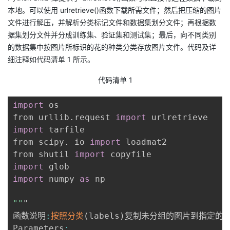
本地。可以使用 urlretrieve()函数下载所需文件；然后把压缩的图片
文件进行解压，并解析分类标记文件和数据集划分文件；再根据数
据集划分文件并分成训练集、验证集和测试集；最后，向不同类别
的数据集中按图片所标识的花的种类分类存放图片文件。代码及详
细注释如代码清单 1 所示。
代码清单 1
import
 os

from urllib
.
request 
import
import
 tarfile

from scipy
.
 io 
import
 loadmat2

from shutil 
import
import
import
 numpy 
as
 np

""
"

函数说明
:
按照分类
(
labels
)
复制未分组的图片到指定的
Parameters
: