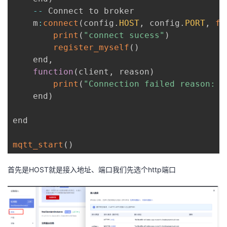
--
 Connect to broker

    m
:
connect
(
config
.
HOST
,
 config
.
PORT
,
fa
print
(
"connect sucess"
)
register_myself
(
)
    end
,
function
(
client
,
 reason
)
print
(
"Connection failed reason: "
	end
)
end

mqtt_start
(
)
首先是HOST就是接入地址、端口我们先选个http端口