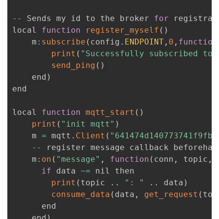
--
 Sends my id to the broker 
for
 registrati
local 
function
register_myself
(
)
    m
:
subscribe
(
config
.
ENDPOINT
,
0
,
function
print
(
"Successfully subscribed to 
send_ping
(
)
    end
)
end

local 
function
mqtt_start
(
)
print
(
"init mqtt"
)
    m 
=
 mqtt
.
Client
(
"641474d140773741f9fb9
--
 register message callback beforehand
    m
:
on
(
"message"
,
function
(
conn
,
 topic
,
 
if
 data 
~
=
 nil then

print
(
topic 
.
.
": "
.
.
 data
)
consume_data
(
data
,
get_request
(
top
      end

    end
)