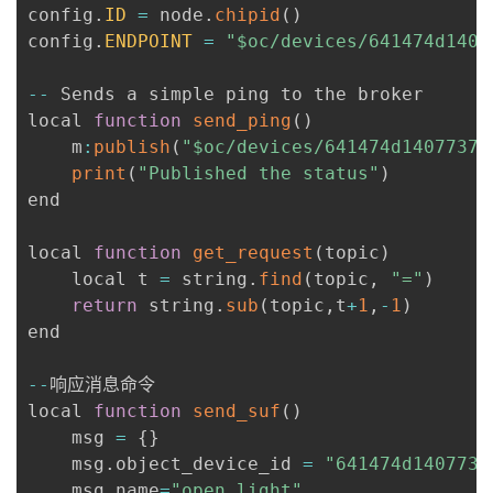
config
.
ID
=
 node
.
chipid
(
)
config
.
ENDPOINT
=
"$oc/devices/641474d1407
--
 Sends a simple ping to the broker

local 
function
send_ping
(
)
    m
:
publish
(
"$oc/devices/641474d14077374
print
(
"Published the status"
)
end

local 
function
get_request
(
topic
)
	local t 
=
 string
.
find
(
topic
,
"="
)
return
 string
.
sub
(
topic
,
t
+
1
,
-
1
)
end

--
响应消息命令

local 
function
send_suf
(
)
	msg 
=
{
}
	msg
.
object_device_id 
=
"641474d1407737
	msg
.
name
=
"open_light"