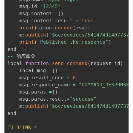
	msg
.
id
=
"12345"
	msg
.
content 
=
{
}
	msg
.
content
.
result 
=
true
print
(
sjson
.
encode
(
msg
)
)
	m
:
publish
(
"$oc/devices/641474d14077374
print
(
"Published the responce"
)
--
 响应命令

local 
function
send_command
(
request_id
)
	local msg 
=
{
}
	msg
.
result_code 
=
0
	msg
.
response_name 
=
"COMMAND_RESPONSE"
	msg
.
paras 
=
{
}
	msg
.
paras
.
result
=
"success"
	m
:
publish
(
"$oc/devices/641474d14077374
end

IO_BLINK
=
4