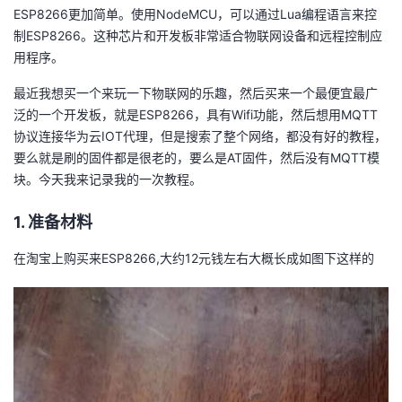
ESP8266更加简单。使用NodeMCU，可以通过Lua编程语言来控
者
制ESP8266。这种芯片和开发板非常适合物联网设备和远程控制应
用程序。
我
最近我想买一个来玩一下物联网的乐趣，然后买来一个最便宜最广
泛的一个开发板，就是ESP8266，具有Wifi功能，然后想用MQTT
的
我
协议连接华为云IOT代理，但是搜索了整个网络，都没有好的教程，
要么就是刷的固件都是很老的，要么是AT固件，然后没有MQTT模
博
的
我
块。今天我来记录我的一次教程。
客
论
的
我
1. 准备材料
坛
圈
的
我
在淘宝上购买来ESP8266,大约12元钱左右大概长成如图下这样的
子
直
的
我
我
播
活
的
我
动
关
的