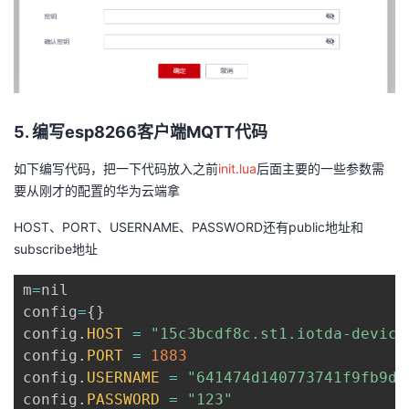
5. 编写esp8266客户端MQTT代码
如下编写代码，把一下代码放入之前
init.lua
后面主要的一些参数需
要从刚才的配置的华为云端拿
HOST、PORT、USERNAME、PASSWORD还有public地址和
subscribe地址
m
=
nil

config
=
{
}
config
.
HOST
=
"15c3bcdf8c.st1.iotda-device
config
.
PORT
=
1883
config
.
USERNAME
=
"641474d140773741f9fb9da
config
.
PASSWORD
=
"123"