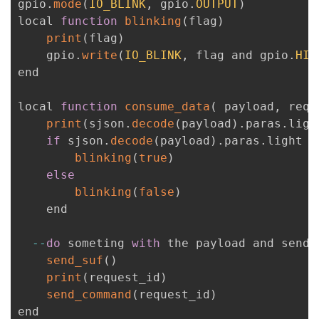
gpio
.
mode
(
IO_BLINK
,
 gpio
.
OUTPUT
)
local 
function
blinking
(
flag
)
print
(
flag
)
	gpio
.
write
(
IO_BLINK
,
 flag and gpio
.
HIG
end

local 
function
consume_data
(
payload
,
 requ
print
(
sjson
.
decode
(
payload
)
.
paras
.
ligh
if
 sjson
.
decode
(
payload
)
.
paras
.
light 
=
blinking
(
true
)
else
blinking
(
false
)
	end

--
do
 someting 
with
 the payload and send r
send_suf
(
)
print
(
request_id
)
send_command
(
request_id
)
end
