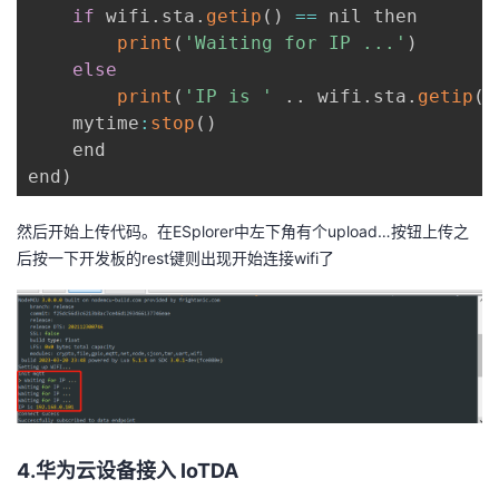
if
 wifi
.
sta
.
getip
(
)
==
 nil then

print
(
'Waiting for IP ...'
)
else
print
(
'IP is '
.
.
 wifi
.
sta
.
getip
(
)
    mytime
:
stop
(
)
    end

end
)
然后开始上传代码。在ESplorer中左下角有个upload…按钮上传之
后按一下开发板的rest键则出现开始连接wifi了
4.华为云
设备接入 IoTDA