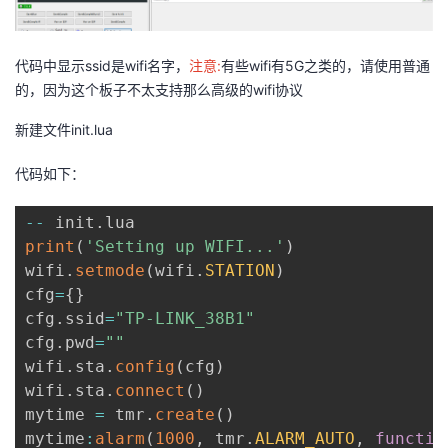
代码中显示ssid是wifi名字，
注意:
有些wifi有5G之类的，请使用普通
的，因为这个板子不太支持那么高级的wifi协议
新建文件init.lua
代码如下：
--
 init
.
print
(
'Setting up WIFI...'
)
wifi
.
setmode
(
wifi
.
STATION
)
cfg
=
{
}
cfg
.
ssid
=
"TP-LINK_38B1"
cfg
.
pwd
=
""
wifi
.
sta
.
config
(
cfg
)
wifi
.
sta
.
connect
(
)
mytime 
=
 tmr
.
create
(
)
mytime
:
alarm
(
1000
,
 tmr
.
ALARM_AUTO
,
functio