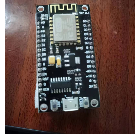
我
注
的
开
的
Programs
发
支
者
持
学
我
堂
的
我
我
技
的
的
我
术
云
课
的
我
支
声
程
认
的
我