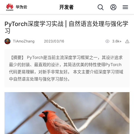
开发者
返
PyTorch深度学习实战 | 自然语言处理与强化学
回
习
TiAmoZhang
2023/03/16
3.6k+
举
报
【摘要】 PyTorch是当前主流深度学习框架之一，其设计追求
最少的封装、最直观的设计，其简洁优美的特性使得PyTorch
个
代码更易理解，对新手非常友好。 本文主要介绍深度学习领域
中自然语言处理与强化学习部分。
我
人
的
主
开
页
发