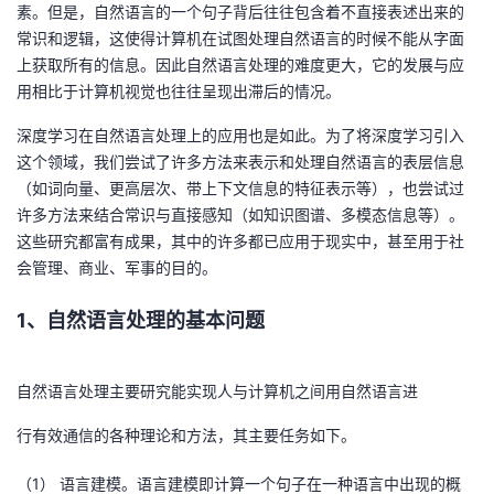
素。但是，自然语言的一个句子背后往往包含着不直接表述出来的
我
注
的
开
常识和逻辑，这使得计算机在试图处理自然语言的时候不能从字面
上获取所有的信息。因此自然语言处理的难度更大，它的发展与应
的
Programs
发
用相比于计算机视觉也往往呈现出滞后的情况。
支
者
深度学习在自然语言处理上的应用也是如此。为了将深度学习引入
这个领域，我们尝试了许多方法来表示和处理自然语言的表层信息
持
学
（如词向量、更高层次、带上下文信息的特征表示等），也尝试过
许多方法来结合常识与直接感知（如知识图谱、多模态信息等）。
我
堂
这些研究都富有成果，其中的许多都已应用于现实中，甚至用于社
会管理、商业、军事的目的。
的
我
我
1、自然语言处理的基本问题
技
的
的
我
自然语言处理主要研究能实现人与计算机之间用自然语言进
术
云
课
的
我
行有效通信的各种理论和方法，其主要任务如下。
支
声
程
认
的
我
（1） 语言建模。语言建模即计算一个句子在一种语言中出现的概