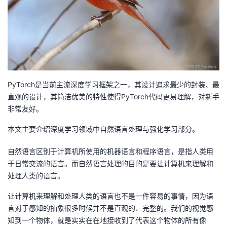
者
我
的
我
PyTorch是当前主流深度学习框架之一，其设计追求最少的封装、最
博
的
我
直观的设计，其简洁优美的特性使得PyTorch代码更易理解，对新手
非常友好。
客
论
的
我
本文主要介绍深度学习领域中自然语言处理与强化学习部分。
坛
圈
的
我
自然语言区别于计算机所使用的机器语言和程序语言，是指人类用
于日常交流的语言。而自然语言处理的目的是要让计算机来理解和
子
直
的
我
处理人类的语言。
我
播
活
的
让计算机来理解和处理人类的语言也不是一件容易的事情，因为语
言对于感知的抽象很多时候并不是直观的、完整的。我们的视觉感
我
动
关
的
知到一个物体，就是实实在在地接收到了代表这个物体的所有像