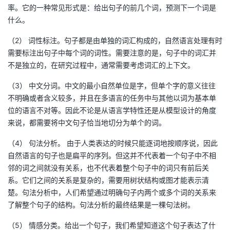
持
建
证
实
的
率。它的一种常见形式是：给出句子的前几个词，预测下一个词是
什么。
议
验
收
（2） 词性标注。句子都是由单独的词汇构成的，自然语言处理有时
需要标注出句子中每个词的词性。需要注意的是，句子中的词汇并
藏
不是独立的，在研究过程中，通常需要考虑词汇的上下文。
（3） 中文分词。中文的最小自然单位是字，但单个字的意义往往
不明确或者含义较多，并且在多语言的任务中与其他以词为基本单
位的语言不对等。因此不论是从语言学特性还是从模型设计的角度
来说，都需要将中文句子恰当地切分为单个的词。
（4） 句法分析。 由于人类表达的时候只能逐词地按顺序说，因此
自然语言的句子也是扁平的序列。但这并不代表着一个句子中不相
邻的词之间就没有关系，也不代表着整个句子中的词只有前后关
系。它们之间的关系是复杂的，需要用树状结构或图才能表示清
楚。句法分析中，人们希望通过明确句子内两个或多个词的关系来
了解整个句子的结构。句法分析的最终结果是一棵句法树。
（5） 情感分类。给出一个句子，我们希望知道这个句子表达了什