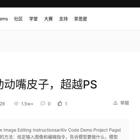
rams
社区
学堂
大赛
支持
茶思屋
ix: 动动嘴皮子，超越PS
举报
29
1.5w+
0
1
 Image Editing InstructionsarXiv Code Demo Project PageI
本编辑图像的方法：给定输入图像和编辑指令，告诉模型要做什么，模型