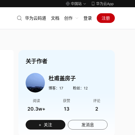
中国站
华为云App
华为云码道
文档
创作
登录
注册
关于作者
杜甫盖房子
博客：
17
粉丝：
12
阅读
获赞
评论
20.3w+
13
2
+ 关注
发消息