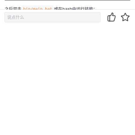
登
之后双击
或在bash中运行技能：
bin/main.bat
录
运行完成后生成的视频与性能统计文件都在
文
hilens_data_dir
件夹下：