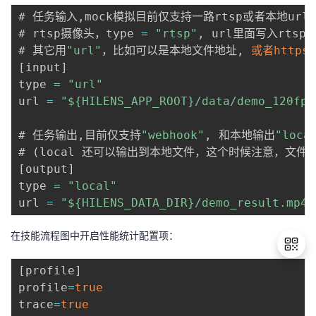
# 任务输入
,
mock模拟目前仅支持一路rtsp或者本地url

# rtsp摄像头，type 
=
"rtsp"
,
 url里面写入rtsp地
# 其它用
"url"
，比如可以是本地文件地址
,
或者https
[
input
]
type 
=
"url"
url 
=
"${HILENS_APP_ROOT}/data/demo_120fps
# 任务输出
,
目前仅支持
"webhook"
,
 和本地输出
"loca
# 
(
local 还可以输出到本地文件，这个时候注意，文件可
[
output
]
type 
=
"local"
url 
=
"${HILENS_DATA_DIR}/demo_result.mp4"
在技能流程图中开启性能统计配置项：
[
profile
]
profile
=
true
退
trace
=
true
出