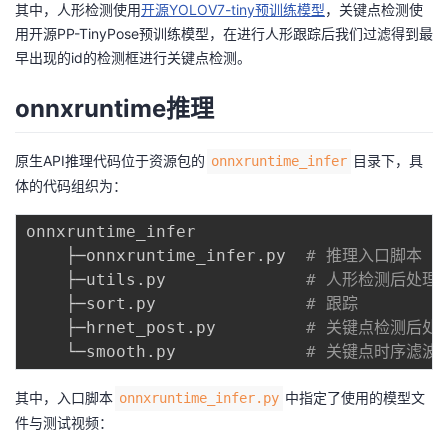
其中，人形检测使用
开源YOLOV7-tiny预训练模型
，关键点检测使
我
注
的
开
用
开源PP-TinyPose预训练模型
，在进行人形跟踪后我们过滤得到最
早出现的id的检测框进行关键点检测。
的
Programs
发
onnxruntime推理
支
者
原生API推理代码位于资源包的
目录下，具
onnxruntime_infer
持
学
体的代码组织为：
我
堂
onnxruntime_infer

    ├─onnxruntime_infer.py  
# 推理入口脚本
的
我
我
    ├─utils.py              
# 人形检测后处理
    ├─sort.py               
# 跟踪
技
的
的
我
    ├─hrnet_post.py         
# 关键点检测后处
    └─smooth.py             
# 关键点时序滤波
术
云
课
的
我
其中，入口脚本
中指定了使用的模型文
onnxruntime_infer.py
支
声
程
认
的
我
件与测试视频：