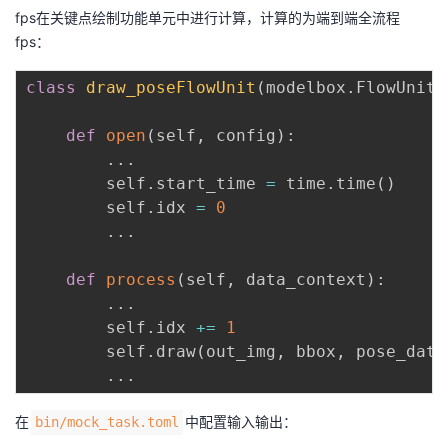
fps在关键点绘制功能单元中进行计算，计算的为端到端全流程
fps：
class
draw_poseFlowUnit
(
modelbox
.
FlowUnit
)
def
open
(
self
,
 config
)
:
.
.
.
        self
.
start_time 
=
 time
.
time
(
)
        self
.
idx 
=
0
.
.
.
def
process
(
self
,
 data_context
)
:
.
.
.
        self
.
idx 
+=
1
        self
.
draw
(
out_img
,
 bbox
,
 pose_data
.
.
.
在
中配置输入输出：
bin/mock_task.toml