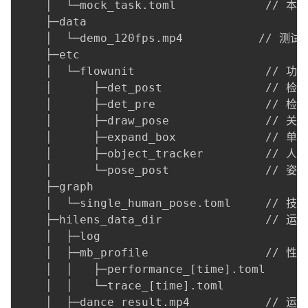
    │  └─mock_task.toml             /
    ├─data

    │  └─demo_120fps.mp4           // 测试
    ├─etc

    │  └─flowunit                   // 
    │      ├─det_post               // 检
    │      ├─det_pre                // 检
    │      ├─draw_pose              // 关
    │      ├─expand_box             // 
    │      ├─object_tracker         // 人
    │      └─pose_post              // 姿
    ├─graph

    │  └─single_human_pose.toml     // 技
    ├─hilens_data_dir               // 
    │  ├─log

    │  ├─mb_profile                 // 
    │  │   ├─performance_
[
time
]
.toml

    │  │   └─trace_
[
time
]
.toml

    │  ├─dance_result.mp4           // 