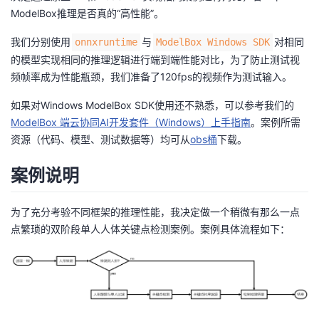
ModelBox推理是否真的“高性能”。
者
我们分别使用
与
对相同
onnxruntime
ModelBox Windows SDK
的模型实现相同的推理逻辑进行端到端性能对比，为了防止测试视
我
频帧率成为性能瓶颈，我们准备了120fps的视频作为测试输入。
的
我
如果对Windows ModelBox SDK使用还不熟悉，可以参考我们的
ModelBox 端云协同AI开发套件（Windows）上手指南
。案例所需
博
的
我
资源（代码、模型、测试数据等）均可从
obs桶
下载。
客
论
的
我
案例说明
坛
圈
的
我
为了充分考验不同框架的推理性能，我决定做一个稍微有那么一点
点繁琐的双阶段单人人体关键点检测案例。案例具体流程如下：
子
直
的
我
我
播
活
的
我
动
关
的