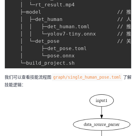
    │  └─rt_result.mp4

    ├─model                         // 
    │  ├─det_human                  // 
    │  │   ├─det_human.toml         // 
    │  │   └─yolov7-tiny.onnx       // 推
    │  └─det_pose                   // 
    │      ├─det_pose.toml

    │      └─pose.onnx

我们可以查看技能流程图
了解
graph/single_human_pose.toml
技能逻辑：