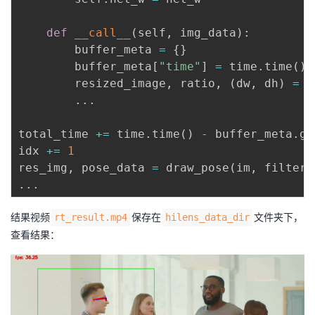
def
__call__
(
self
,
 img_data
)
:
        buffer_meta 
=
{
}
        buffer_meta
[
"time"
]
=
 time
.
time
(
)
        resized_image
,
 ratio
,
(
dw
,
 dh
)
=
 s
.
.
.
total_time 
+=
 time
.
time
(
)
-
 buffer_meta
.
ge
idx 
+=
1
res_img
,
 pose_data 
=
 draw_pose
(
im
,
 filter_
.
.
.
结果视频
保存在
文件夹下，
rt_result.mp4
hilens_data_dir
查看结果：