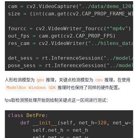
持
建
证
实
的
cam 
=
 cv2
.
VideoCapture
(
"../data/demo_120fp
size 
=
(
int
(
cam
.
get
(
cv2
.
CAP_PROP_FRAME_WID
议
验
收
fourcc 
=
 cv2
.
VideoWriter_fourcc
(
*
"mp4v"
)
藏
out_fps 
=
 cam
.
get
(
cv2
.
CAP_PROP_FPS
)
res_cam 
=
 cv2
.
VideoWriter
(
"../hilens_data_
det_sess 
=
 rt
.
InferenceSession
(
"../model/d
pose_sess 
=
 rt
.
InferenceSession
(
"../model/
人形检测模型为
推理，关键点检测模型为
推理，在使用
gpu
cpu
推理时也保持了同样的硬件配置。
ModelBox Windows SDK
fps取检测预处理开始到绘制关键点这一区间进行测试：
class
DetPre
:
def
__init__
(
self
,
 net_h
=
320
,
 net_w
=
32
        self
.
net_h 
=
 net_h

        self
.
net_w 
=
 net_w
