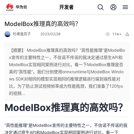
开发者
返
ModelBox推理真的高效吗？
回
杜甫盖房子
2023/02/28
1.1w+
举
报
【摘要】 ModelBox推理真的高效吗？“高性能推理”是ModelBo
x宣传的主要特性之一，不信谣不传谣的我决定通过原生API和
ModelBox实现相同案例进行对比，看一下ModelBox推理是否
个
真的“高性能”。我们分别使用onnxruntime与ModelBox Windo
ws SDK对相同的模型实现相同的推理逻辑进行端到端性能对
我
人
比，为了防止测试视频帧率成为性能瓶颈，我们准备了120fps
的视频...
的
主
ModelBox推理真的高效吗？
开
页
“高性能推理”是ModelBox宣传的主要特性之一，不信谣不传谣的我
发
决定通过原生API和ModelBox实现相同案例进行对比，看一下