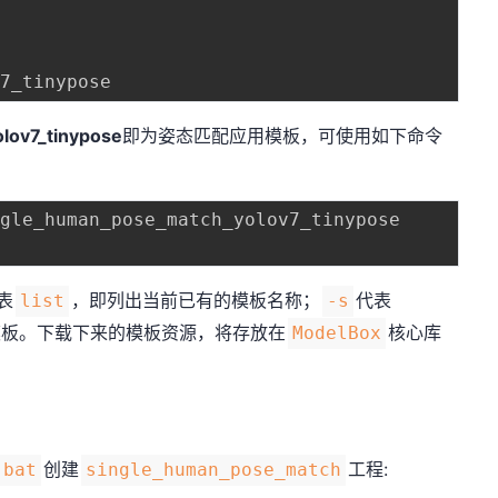
lov7_tinypose
即为姿态匹配应用模板，可使用如下命令
表
，即列出当前已有的模板名称；
代表
list
-s
模板。下载下来的模板资源，将存放在
核心库
ModelBox
创建
工程:
.bat
single_human_pose_match