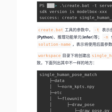
PS ███
>
 .
\
create.bat -t serve
sdk version is modelbox-xxx

success: create single_human
工具的参数中，
表示
create.bat
-t
(
Python
)、推理功能单元(
infer
)等；
-n
，表示将使用后面参
solution-name
目录下将创建出
workspace
single_h
致，下面列出其中不一样的地方：
single_human_pose_match

    ├─data

    │  └─norm_kpts.npy     
    ├─etc

    │  └─flowunit          
    │      ├─draw_pose    
    │         ├─draw_pose