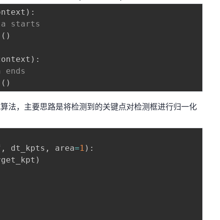
ontext
)
:
ta starts
s
(
)
context
)
:
a ends
s
(
)
配算法，主要思路是将检测到的关键点对检测框进行归一化
f
,
 dt_kpts
,
 area
=
1
)
:
rget_kpt
)
)