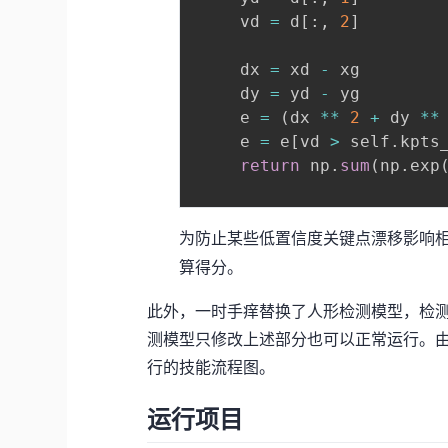
     vd 
=
 d
[
:
,
2
]
     dx 
=
 xd 
-
 xg

     dy 
=
 yd 
-
 yg

     e 
=
(
dx 
**
2
+
 dy 
**
     e 
=
 e
[
vd 
>
 self
.
kpts
return
 np
.
sum
(
np
.
exp
为防止某些低置信度关键点漂移影响
算得分。
此外，一时手痒替换了人形检测模型，检
测模型只修改上述部分也可以正常运行。
行的技能流程图。
运行项目