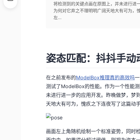
将检测到的关键点画在原图上，并未进行进
为何对它弃之不理明明广阔天地大有可为，愧
左...
姿态匹配：抖抖手动动脚
在之前发布的
ModelBox推理真的高效吗
一
测试了ModelBox的性能。作为一个性
未进行进一步的应用开发。昨晚做梦，梦
天地大有可为，愧疚之下连夜写了这篇动手
画面左上角随机绘制一个标准姿势，同时
面中央。如果得分超过阈值，则视为姿态