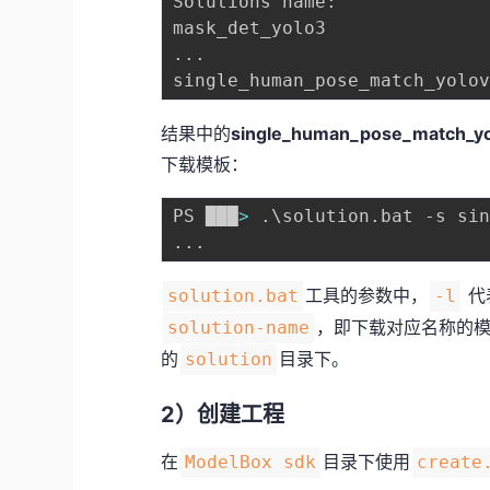
Solutions name:

..
.

结果中的
single_human_pose_match_yo
下载模板：
PS ███
>
 .
\
..
工具的参数中，
代
solution.bat
-l
，即下载对应名称的
solution-name
的
目录下。
solution
2）创建工程
在
目录下使用
ModelBox sdk
create