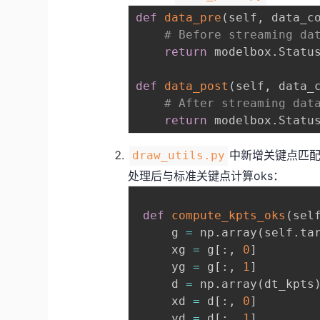
def
data_pre
(
self
,
 data_c
# Before streaming da
return
 modelbox
.
Statu
def
data_post
(
self
,
 data_
# After streaming dat
return
 modelbox
.
Statu
中新增关键点匹
draw_utils.py
处理后与标准关键点计算oks：
def
compute_kpts_oks
(
sel
     g 
=
 np
.
array
(
self
.
ta
     xg 
=
 g
[
:
,
0
]
     yg 
=
 g
[
:
,
1
]
     d 
=
 np
.
array
(
dt_kpts
     xd 
=
 d
[
:
,
0
]
     yd 
=
 d
[
:
,
1
]