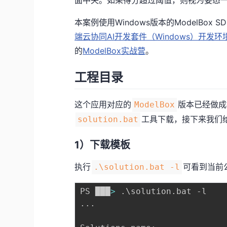
本案例使用Windows版本的ModelBo
端云协同AI开发套件（Windows）开发环
的
ModelBox实战营
。
工程目录
这个应用对应的
版本已经做成
ModelBox
工具下载，接下来我们
solution.bat
1）下载模板
执行
可看到当前
.\solution.bat -l
PS ███
>
 .
\
..
.
