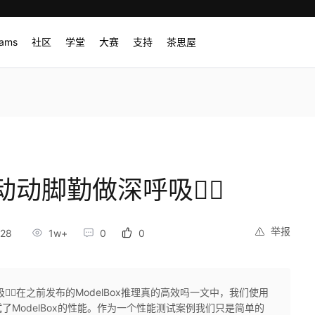
rams
社区
学堂
大赛
支持
茶思屋
脚勤做深呼吸👯‍♀️
举报
:28
1w+
0
0
‍♀️在之前发布的ModelBox推理真的高效吗一文中，我们使用
ModelBox的性能。作为一个性能测试案例我们只是简单的