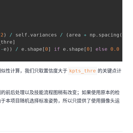
2
)
/
 self
.
variances 
/
(
area 
+
 np
.
spacing
(
1
)
)
_thre
]
(
-
e
)
)
/
 e
.
shape
[
0
]
if
 e
.
shape
[
0
]
else
0.0
相似性计算，我们只取置信度大于
的关键点计
kpts_thre
测的前后处理以及技能流程图稍有改变；如果使用原本的检
由于本项目随机选择标准姿势，所以只提供了使用摄像头运