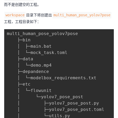
而不是创建空的工程。
目录下将创建出
workspace
multi_human_pose_yolov7pose
工程，工程目录如下：
multi_human_pose_yolov7pose

    ├─bin

    │  ├─main.bat                      
    │  └─mock_task.toml                
    ├─data

    │  └─demo.mp4                        
    ├─depandence

    │  └─modelbox_requirements.txt   
    ├─etc

    │  └─flowunit                       
    │      └─yolov7_pose_post         
    │         ├─yolov7_pose_post.py  
    │         ├─yolov7_pose_post.toml
    │         └─utils.py                