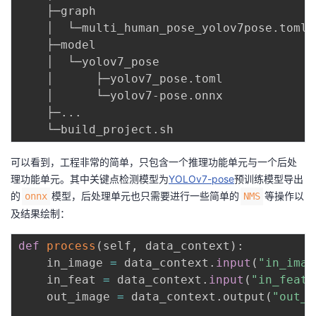
    ├─graph

    │  └─multi_human_pose_yolov7pose.t
    ├─model                                
    │  └─yolov7_pose                      
    │      ├─yolov7_pose.toml         
    │      └─yolov7-pose.onnx           
    ├─
..
.

可以看到，工程非常的简单，只包含一个推理功能单元与一个后处
理功能单元。其中关键点检测模型为
YOLOv7-pose
预训练模型导出
的
模型，后处理单元也只需要进行一些简单的
等操作以
onnx
NMS
及结果绘制：
def
process
(
self
,
 data_context
)
:
    in_image 
=
 data_context
.
input
(
"in_imag
    in_feat 
=
 data_context
.
input
(
"in_feat"
    out_image 
=
 data_context
.
output
(
"out_i