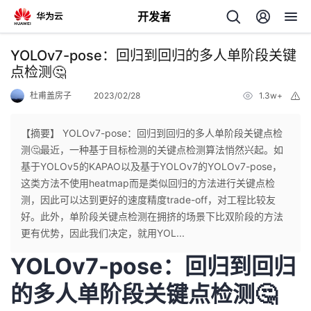
开发者
返
YOLOv7-pose：回归到回归的多人单阶段关键
回
点检测🤔
杜甫盖房子
2023/02/28
1.3w+
举
报
【摘要】 YOLOv7-pose：回归到回归的多人单阶段关键点检
测🤔最近，一种基于目标检测的关键点检测算法悄然兴起。如
个
基于YOLOv5的KAPAO以及基于YOLOv7的YOLOv7-pose，
这类方法不使用heatmap而是类似回归的方法进行关键点检
我
人
测，因此可以达到更好的速度精度trade-off，对工程比较友
好。此外，单阶段关键点检测在拥挤的场景下比双阶段的方法
的
主
更有优势，因此我们决定，就用YOL...
YOLOv7-pose：回归到回归
开
页
的多人单阶段关键点检测🤔
发