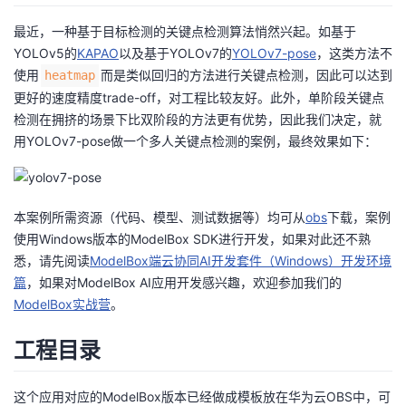
者
最近，一种基于目标检测的关键点检测算法悄然兴起。如基于
YOLOv5的
KAPAO
以及基于YOLOv7的
YOLOv7-pose
，这类方法不
使用
而是类似回归的方法进行关键点检测，因此可以达到
heatmap
我
更好的速度精度trade-off，对工程比较友好。此外，单阶段关键点
检测在拥挤的场景下比双阶段的方法更有优势，因此我们决定，就
的
我
用YOLOv7-pose做一个多人关键点检测的案例，最终效果如下：
博
的
我
客
论
的
我
本案例所需资源（代码、模型、测试数据等）均可从
obs
下载，案例
使用Windows版本的ModelBox SDK进行开发，如果对此还不熟
坛
圈
的
我
悉，请先阅读
ModelBox端云协同AI开发套件（Windows）开发环境
篇
，如果对ModelBox AI应用开发感兴趣，欢迎参加我们的
子
直
的
我
ModelBox实战营
。
我
播
活
的
工程目录
我
动
关
的
这个应用对应的ModelBox版本已经做成模板放在华为云OBS中，可