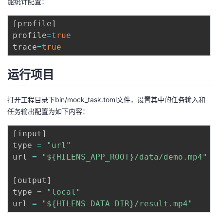
能统计配置：
[
profile
]
profile
=
true
trace
=
true
运行项目
打开工程目录下bin/mock_task.toml文件，设置其中的任务输入和
任务输出配置为如下内容：
[
input
]
type 
=
"url"
url 
=
"${HILENS_APP_ROOT}/data/demo.mp4"
[
output
]
type 
=
"local"
url 
=
"${HILENS_DATA_DIR}/result.mp4"