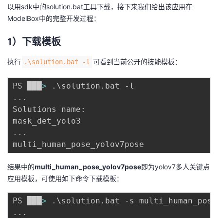
以用sdk中的solution.bat工具下载，接下来我们给出该应用在
我
注
的
开
ModelBox中的完整开发过程：
的
Programs
发
1）下载模板
支
者
执行
可看到当前公开的技能模板：
.\solution.bat -l
持
学
PS ███
>
 .
\
..
.

我
堂
Solutions name:

的
我
我
..
.

技
的
的
我
结果中的
multi_human_pose_yolov7pose
即为yolov7多人关键点
术
云
课
的
我
应用模板，可使用如下命令下载模板：
支
声
PS ███
>
 .
\
程
认
的
我
..