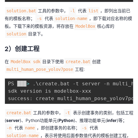
持
建
证
实
的
工具的参数中，
代表
，即列出当前已
solution.bat
-l
list
议
有的模板名称；
代表
，即下载对应名称的模
验
收
-s
solution-name
板。下载下来的模板资源，将存放在
核心库的
ModelBox
藏
目录下。
solution
2）创建工程
在
目录下使用
创建
ModelBox sdk
create.bat
工程:
multi_human_pose_yolov7pose
PS ███
>
 .
\
create.bat -t server -n multi_hu
sdk version is modelbox-xxx

success: create multi_human_pose_yolov7pos
工具的参数中，
表示创建事务的类别，包括工程
create.bat
-t
(
server
)、Python功能单元(
Python
)、推理功能单元(
infer
)等；
代表
，即创建事务的名称；
代表
-n
name
-s
，表示将使用后面参数值代表的模板创建工程，
solution-name