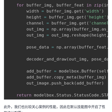
for
 buffer_img
,
 buffer_feat 
in
zip
(
in_
        width 
=
 buffer_img
.
get
(
'width'
)
        height 
=
 buffer_img
.
get
(
'height'
)
        channel 
=
 buffer_img
.
get
(
'channel'
        out_img 
=
 np
.
array
(
buffer_img
.
as_o
        out_img 
=
 out_img
.
reshape
(
height
,
 
        pose_data 
=
 np
.
array
(
buffer_feat
.
a
        decoder_and_draw
(
out_img
,
 pose_dat
        add_buffer 
=
 modelbox
.
Buffer
(
self
.
        add_buffer
.
copy_meta
(
buffer_img
)
        out_image
.
push_back
(
add_buffer
)
return
 modelbox
.
Status
.
StatusCode
.
此外，我们也比较关心案例的性能，因此在默认技能图中开启了性