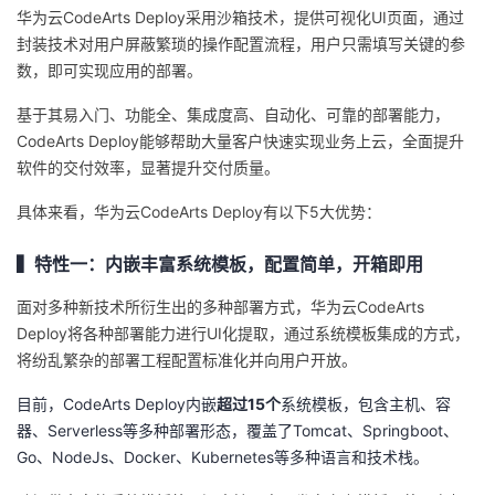
持
建
证
实
的
华为云CodeArts Deploy采用沙箱技术，提供可视化UI页面，通过
封装技术对用户屏蔽繁琐的操作配置流程，用户只需填写关键的参
议
验
收
数，即可实现应用的部署。
基于其易入门、功能全、集成度高、自动化、可靠的部署能力，
藏
CodeArts Deploy能够帮助大量客户快速实现业务上云，全面提升
软件的交付效率，显著提升交付质量。
具体来看，华为云CodeArts Deploy有以下5大优势：
▍特性一：内嵌丰富系统模板，配置简单，开箱即用
面对多种新技术所衍生出的多种部署方式，华为云CodeArts
Deploy将各种部署能力进行UI化提取，通过系统模板集成的方式，
将纷乱繁杂的部署工程配置标准化并向用户开放。
目前，CodeArts Deploy内嵌
超过15个
系统模板，包含主机、容
器、Serverless等多种部署形态，覆盖了Tomcat、Springboot、
Go、NodeJs、Docker、Kubernetes等多种语言和技术栈。