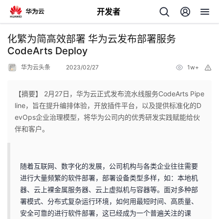
开发者
返
化繁为简高效部署 华为云发布部署服务
回
CodeArts Deploy
华为云头条
2023/02/27
1w+
举
报
【摘要】 2月27日，华为云正式发布流水线服务CodeArts Pipe
line，旨在提升编排体验，开放插件平台，以及提供标准化的D
个
evOps企业治理模型，将华为公司内的优秀研发实践赋能给伙
伴和客户。
我
人
的
主
随着互联网、数字化的发展，公司机构与各类企业往往需要
进行大量频繁的软件部署，部署设备类型多样，如：本地机
开
页
器、云上裸金属服务器、云上虚拟机与容器等。面对多种部
署模式、分布式复杂运行环境，如何用最短时间、高质量、
发
安全可靠的进行软件部署，这已经成为一个普遍关注的课