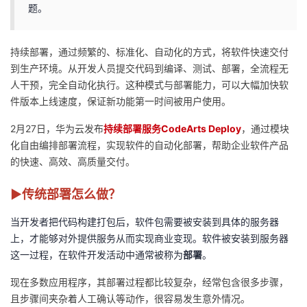
题。
者
持续部署，通过频繁的、标准化、自动化的方式，将软件快速交付
我
到生产环境。从开发人员提交代码到编译、测试、部署，全流程无
人干预，完全自动化执行。这种模式与部署能力，可以大幅加快软
的
我
件版本上线速度，保证新功能第一时间被用户使用。
博
的
我
2月27日，华为云发布
持续部署服务CodeArts Deploy
，通过模块
化自由编排部署流程，实现软件的自动化部署，帮助企业软件产品
客
论
的
我
的快速、高效、高质量交付。
坛
圈
的
我
▶传统部署怎么做？
当开发者把代码构建打包后，软件包需要被安装到具体的服务器
子
直
的
我
上，才能够对外提供服务从而实现商业变现。软件被安装到服务器
这一过程，在软件开发活动中通常被称为
我
播
活
的
部署
。
现在多数应用程序，其部署过程都比较复杂，经常包含很多步骤，
我
动
关
的
且步骤间夹杂着人工确认等动作，很容易发生意外情况。