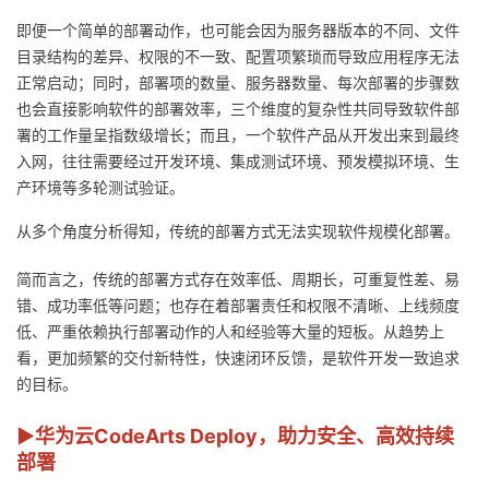
我
注
的
开
即便一个简单的部署动作，也可能会因为服务器版本的不同、文件
目录结构的差异、权限的不一致、配置项繁琐而导致应用程序无法
的
Programs
发
正常启动；同时，部署项的数量、服务器数量、每次部署的步骤数
也会直接影响软件的部署效率，三个维度的复杂性共同导致软件部
支
者
署的工作量呈指数级增长；而且，一个软件产品从开发出来到最终
入网，往往需要经过开发环境、集成测试环境、预发模拟环境、生
持
学
产环境等多轮测试验证。
从多个角度分析得知，传统的部署方式无法实现软件规模化部署。
我
堂
简而言之，传统的部署方式存在效率低、周期长，可重复性差、易
的
我
我
错、成功率低等问题；也存在着部署责任和权限不清晰、上线频度
低、严重依赖执行部署动作的人和经验等大量的短板。从趋势上
技
的
的
我
看，更加频繁的交付新特性，快速闭环反馈，是软件开发一致追求
的目标。
术
云
课
的
我
▶华为云CodeArts Deploy，助力安全、高效持续
支
声
程
认
的
我
部署