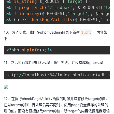
&&
is_string
(
$_REQUEST
[
'target'
]
)
&&
!
preg_match
(
'/^index/'
,
 $_REQUEST
[
'tar
&&
!
in_array
(
$_REQUEST
[
'target'
]
,
 $target
&&
 Core
:
:
checkPageValidity
(
$_REQUEST
[
'targ
10、为了测试，我们在phpmyadmin目录下新建
，内容如
1.php
下
<
?
php 
phpinfo
(
)
;
?
>
11、然后执行我们的目标代码，执行失败，并没有解析php代码
http
:
/
/
localhost
:
84
/
index
.
php
?
target
=
db_sq
12、在执行checkPageValidity函数的时候并没有修改target的值，
在对target的值进行处理后再匹配时，使用page变量保存的处理的
后的值，而没有直接修改target的值，所target的内容依据是我嗯输