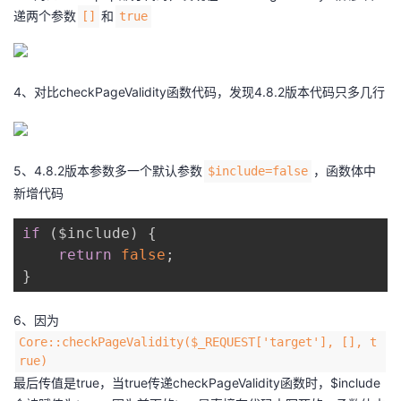
递两个参数
和
[]
true
4、对比checkPageValidity函数代码，发现4.8.2版本代码只多几行
5、4.8.2版本参数多一个默认参数
，函数体中
$include=false
新增代码
if
(
$include
)
{
return
false
;
}
6、因为
Core::checkPageValidity($_REQUEST['target'], [], t
rue)
最后传值是true，当true传递checkPageValidity函数时，$include