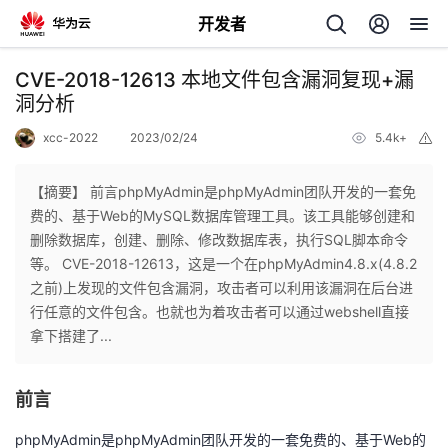
开发者
返
CVE-2018-12613 本地文件包含漏洞复现+漏
回
洞分析
xcc-2022
2023/02/24
5.4k+
举
报
【摘要】 前言phpMyAdmin是phpMyAdmin团队开发的一套免
费的、基于Web的MySQL数据库管理工具。该工具能够创建和
个
删除数据库，创建、删除、修改数据库表，执行SQL脚本命令
等。 CVE-2018-12613，这是一个在phpMyAdmin4.8.x(4.8.2
我
人
之前)上发现的文件包含漏洞，攻击者可以利用该漏洞在后台进
行任意的文件包含。也就也为着攻击者可以通过webshell直接
的
主
拿下搭建了...
开
页
前言
发
phpMyAdmin是phpMyAdmin团队开发的一套免费的、基于Web的