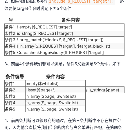
2、如果我们想成功执行
，必
include $_REQUEST['target'];
须要使target传参时满足下面5个条件
号
条件内容
条件1
! empty($_REQUEST['target']
条件2
is_string($_REQUEST['target']
条件3
! preg_match('/^index/', $_REQUEST['target'])
条件4
! in_array($_REQUEST['target'], $target_blacklist)
条件5
Core::checkPageValidity($_REQUEST['target']
3、前面4个条件我们都可以满足，条件5又要满足5个条件，如下
条件编号
条件内容
条件1
empty($whitelist)
条件2
! isset($page) \
\
!is_string($page)
条件3
in_array($page, $whitelist)
条件4
in_array($_page, $whitelist)
条件5
in_array($_page, $whitelist)
4、前两条判断可以很顺利的通过，在第三条判断中不存在操作空
间，因为他会直接将我们传参的内容与白名单进行匹配。在第四条