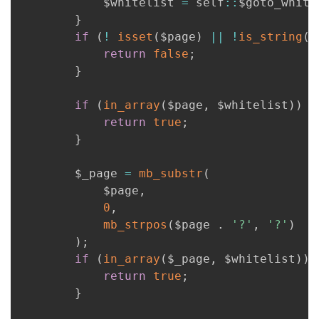
            $whitelist 
=
 self
:
:
$goto_white
}
if
(
!
isset
(
$page
)
||
!
is_string
(
$
return
false
;
}
if
(
in_array
(
$page
,
 $whitelist
)
)
{
return
true
;
}
        $_page 
=
mb_substr
(
            $page
,
0
,
mb_strpos
(
$page 
.
'?'
,
'?'
)
)
;
if
(
in_array
(
$_page
,
 $whitelist
)
)
return
true
;
}