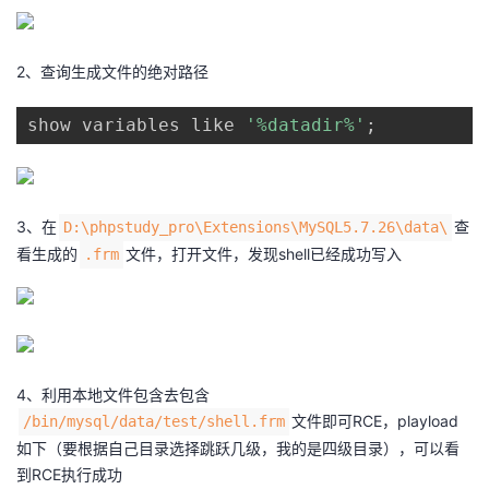
持
建
证
实
的
议
验
收
2、查询生成文件的绝对路径
藏
show variables like 
'%datadir%'
;
3、在
查
D:\phpstudy_pro\Extensions\MySQL5.7.26\data\
看生成的
文件，打开文件，发现shell已经成功写入
.frm
4、利用本地文件包含去包含
文件即可RCE，playload
/bin/mysql/data/test/shell.frm
如下（要根据自己目录选择跳跃几级，我的是四级目录），可以看
到RCE执行成功