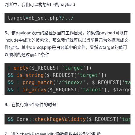
判断中，我们可以构想如下的payload
target
=
db_sql
.
php
?
/
..
/
5、该payload表示的路径是当前工作目录，如果该payload可以在
include中成功的被包含，那么我们就可以以当前目录为依据完成文
件包含。其中db_sql.php是白名单中的文件，显然该target的值可
以顺利的通过前4个条件
!
empty
(
$_REQUEST
[
'target'
]
)
&&
is_string
(
$_REQUEST
[
'target'
]
)
&&
!
preg_match
(
'/^index/'
,
 $_REQUEST
[
'tar
&&
!
in_array
(
$_REQUEST
[
'target'
]
,
 $target
6、在执行第5个条件的时候
&&
 Core
:
:
checkPageValidity
(
$_REQUEST
[
'targ
7、进入checkPageValidity函数函数中执行5个判断