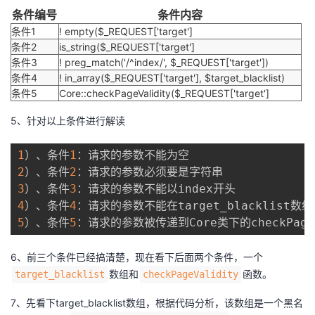
条件编号
条件内容
条件1
! empty($_REQUEST['target']
条件2
is_string($_REQUEST['target']
条件3
! preg_match('/^index/', $_REQUEST['target'])
条件4
! in_array($_REQUEST['target'], $target_blacklist)
条件5
Core::checkPageValidity($_REQUEST['target']
5、针对以上条件进行解读
1
）、条件
1
2
）、条件
2
3
）、条件
3
4
）、条件
4
5
）、条件
5
：请求的参数被传递到Core类下的checkPage
6、前三个条件已经搞清楚，现在看下后面两个条件，一个
数组和
函数。
target_blacklist
checkPageValidity
7、先看下target_blacklist数组，根据代码分析，该数组是一个黑名