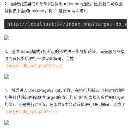
2、而我们这里的判断5中就调用urldecode函数。因此我们可以尝
试构造下面的payload，将
进行url两次编码
?
http
:
/
/
localhost
:
84
/
index
.
php
?
target
=
db_sq
3、通过debug模式+打断点的形式进一步分析验证，首先服务器接
收到该传参后进行一次URL解码，变成
target=db_sql.php%3f/../
4、然后进入checkPageValidity函数，在执行判断3、4的时候均匹
配失败(判断3匹配原声target的值，判断4匹配去掉传参后的target
的值)，于是执行判断5，在条件5中会对该值进行URL解码，变成了
target=db_sql.php?/../