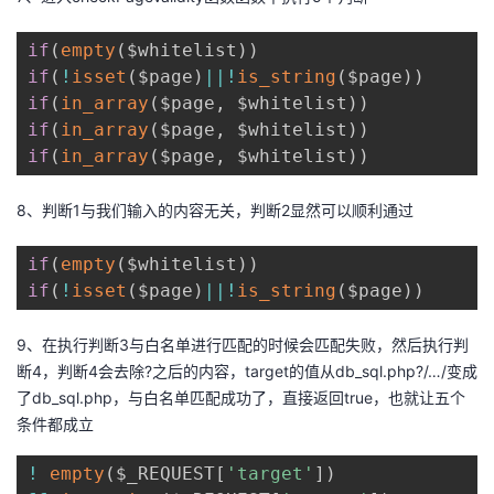
if
(
empty
(
$whitelist
)
)
if
(
!
isset
(
$page
)
||
!
is_string
(
$page
)
)
if
(
in_array
(
$page
,
 $whitelist
)
)
if
(
in_array
(
$page
,
 $whitelist
)
)
if
(
in_array
(
$page
,
 $whitelist
)
)
8、判断1与我们输入的内容无关，判断2显然可以顺利通过
if
(
empty
(
$whitelist
)
)
if
(
!
isset
(
$page
)
||
!
is_string
(
$page
)
)
9、在执行判断3与白名单进行匹配的时候会匹配失败，然后执行判
断4，判断4会去除?之后的内容，target的值从db_sql.php?/…/变成
了db_sql.php，与白名单匹配成功了，直接返回true，也就让五个
条件都成立
!
empty
(
$_REQUEST
[
'target'
]
)