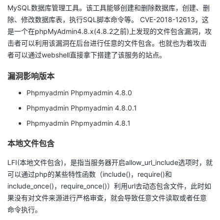
MySQL数据库管理工具。该工具能够创建和删除数据库，创建、删
者
除、修改数据库表，执行SQL脚本命令等。 CVE-2018-12613，这
是一个在phpMyAdmin4.8.x(4.8.2之前)上发现的文件包含漏洞，攻
我
击者可以利用该漏洞在后台进行任意的文件包含。也就也为着攻击
者可以通过webshell直接拿下搭建了该服务的站点。
的
我
漏洞影响版本
博
的
我
Phpmyadmin Phpmyadmin 4.8.0
Phpmyadmin Phpmyadmin 4.8.0.1
客
论
的
我
Phpmyadmin Phpmyadmin 4.8.1
坛
圈
的
我
本地文件包含
子
直
的
我
LFI(本地文件包含)，是指当服务器开启allow_url_include选项时，就
可以通过php的某些特性函数（include()，require()和
我
播
活
的
include_once()，require_once()）利用url去动态包含文件，此时如
果没有对文件来源进行严格审查，就会导致任意文件读取或者任意
我
动
关
的
命令执行。