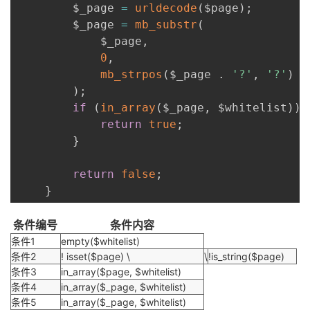
        $_page 
=
urldecode
(
$page
)
;
        $_page 
=
mb_substr
(
            $_page
,
0
,
mb_strpos
(
$_page 
.
'?'
,
'?'
)
)
;
if
(
in_array
(
$_page
,
 $whitelist
)
)
return
true
;
}
return
false
;
}
条件编号
条件内容
条件1
empty($whitelist)
条件2
! isset($page) \
\
!is_string($page)
条件3
in_array($page, $whitelist)
条件4
in_array($_page, $whitelist)
条件5
in_array($_page, $whitelist)