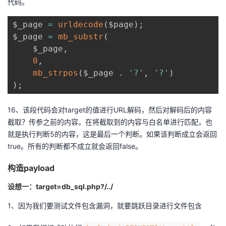
代码。
$_page 
=
urldecode
(
$page
)
;
$_page 
=
mb_substr
(
    $_page
,
0
,
mb_strpos
(
$_page 
.
'?'
,
'?'
)
)
;
16、该段代码会对target的值进行URL解码，然后对解码后的内容
截取？传参之前的内容。在将截取到的内容与白名单进行匹配，也
就是执行判断5的内容，这是最后一个判断。如果该判断成立会返回
true。所有的判断都不成立就会返回false。
构造payload
设想一：target=db_sql.php?/../
1、因为我们要测试文件包含漏洞，就要跳跃目录进行文件包含