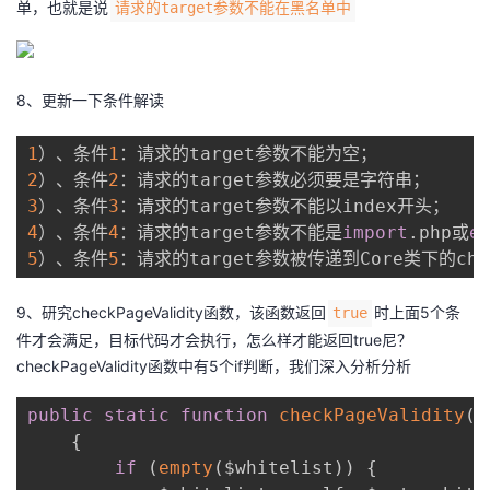
单，也就是说
请求的target参数不能在黑名单中
8、更新一下条件解读
1
）、条件
1
2
）、条件
2
3
）、条件
3
4
）、条件
4
：请求的target参数不能是
import
.
php或
e
5
）、条件
5
：请求的target参数被传递到Core类下的che
9、研究checkPageValidity函数，该函数返回
时上面5个条
true
件才会满足，目标代码才会执行，怎么样才能返回true尼？
checkPageValidity函数中有5个if判断，我们深入分析分析
public
static
function
checkPageValidity
(
&
{
if
(
empty
(
$whitelist
)
)
{