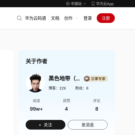
中国站
华为云App
华为云码道
文档
创作
登录
注册
关于作者
黑色地带（崛起）
博客：
229
粉丝：
6
阅读
获赞
评论
99w+
4
8
+ 关注
发消息