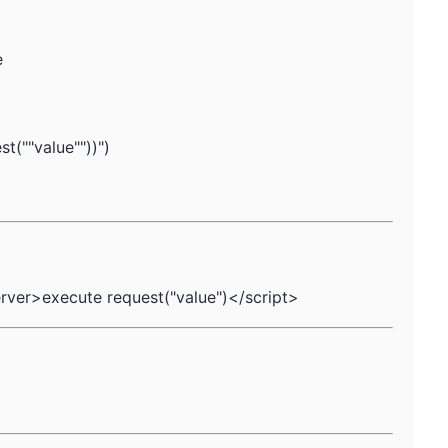
e
t(""value""))")
rver>execute request("value")</script>