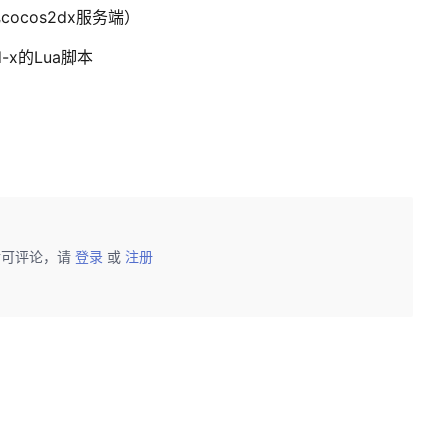
ocos2dx服务端）
-x的Lua脚本
后可评论，请
登录
或
注册