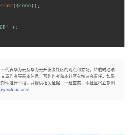
error
(
$conn
)
)
;
OB'
)
;
，不代表华为云及华为云开发者社区的观点和立场。转载时必须
、文章作者等基本信息，否则作者和本社区有权追究责任。如果
送邮件进行举报，并提供相关证据，一经查实，本社区将立刻删
aweicloud.com