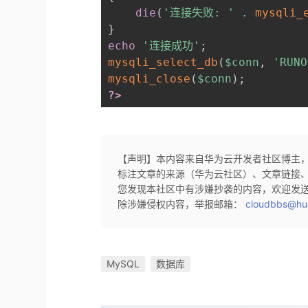
die
(
'连接失败: '
.
mysqli_
}
echo
'连接成功'
;
mysqli_select_db
(
$conn
,
'RUNO
mysqli_close
(
$conn
)
;
?>
【声明】本内容来自华为云开发者社区博主
标注文章的来源（华为云社区）、文章链接
您发现本社区中有涉嫌抄袭的内容，欢迎发
除涉嫌侵权内容，举报邮箱：
cloudbbs@hu
MySQL
数据库