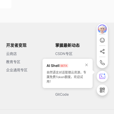
开发者变现
掌握最新动态
云商店
CSDN专区
教育专区
知乎
AI Shell
企业通用专区
开源中国
自然语言对话管理云资源，专
属免费Token额度，欢迎试
51CTO
用！
今日头条
GitCode