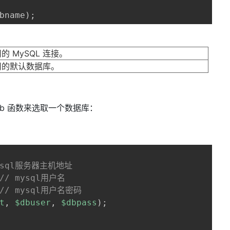
 MySQL 连接。
用的默认数据库。
t_db 函数来选取一个数据库：
mysql服务器主机地址
// mysql用户名
// mysql用户名密码
t
,
$dbuser
,
$dbpass
)
;