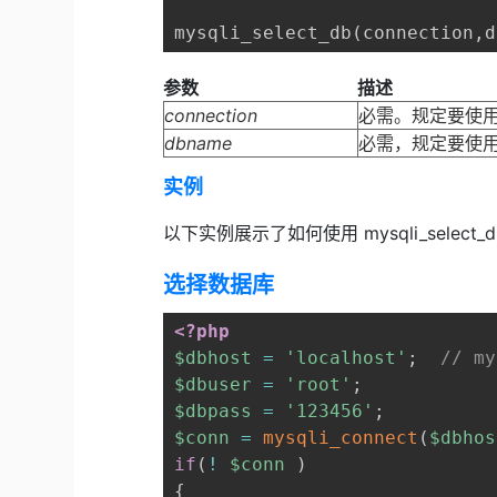
参数
描述
connection
必需。规定要使用的
dbname
必需，规定要使
实例
以下实例展示了如何使用 mysqli_selec
选择数据库
<?php
$dbhost
=
'localhost'
;
// 
$dbuser
=
'root'
;
$dbpass
=
'123456'
;
$conn
=
mysqli_connect
(
$dbhos
if
(
!
$conn
)
{