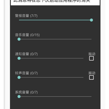
持
建
证
实
的
议
验
收
藏