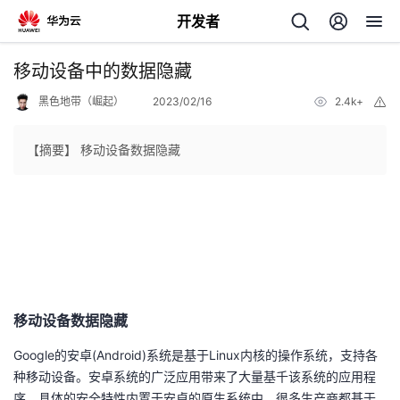
开发者
返
移动设备中的数据隐藏
回
黑色地带（崛起）
2023/02/16
2.4k+
举
报
【摘要】 移动设备数据隐藏
个
我
人
的
主
移动设备数据隐藏
开
页
Google的安卓(Android)系统是基于Linux内核的操作系统，支持各
种移动设备。安卓系统的广泛应用带来了大量基千该系统的应用程
发
序。具体的安全特性内置于安卓的原生系统中，很多生产商都基于