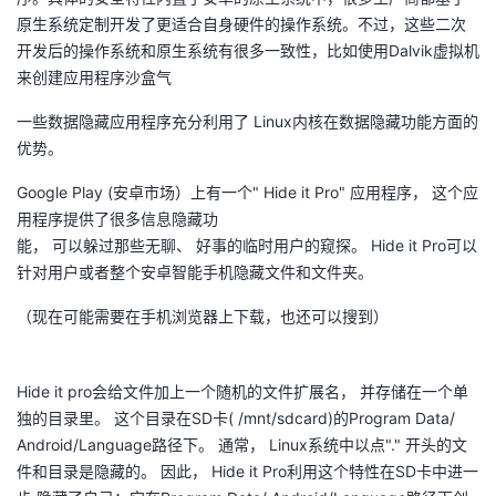
原生系统定制开发了更适合自身硬件的操作系统。不过，这些二次
者
开发后的操作系统和原生系统有很多一致性，比如使用Dalvik虚拟机
来创建应用程序沙盒气
我
一些数据隐藏应用程序充分利用了 Linux内核在数据隐藏功能方面的
的
我
优势。
Google Play (安卓市场）上有一个" Hide it Pro" 应用程序， 这个应
博
的
我
用程序提供了很多信息隐藏功
能， 可以躲过那些无聊、 好事的临时用户的窥探。 Hide it Pro可以
客
论
的
我
针对用户或者整个安卓智能手机隐藏文件和文件夹。
坛
圈
的
我
（现在可能需要在手机浏览器上下载，也还可以搜到）
子
直
的
我
Hide it pro会给文件加上一个随机的文件扩展名， 并存储在一个单
我
播
活
的
独的目录里。 这个目录在SD卡( /mnt/sdcard)的Program Data/
Android/Language路径下。 通常， Linux系统中以点"." 开头的文
我
动
关
的
件和目录是隐藏的。 因此， Hide it Pro利用这个特性在SD卡中进一