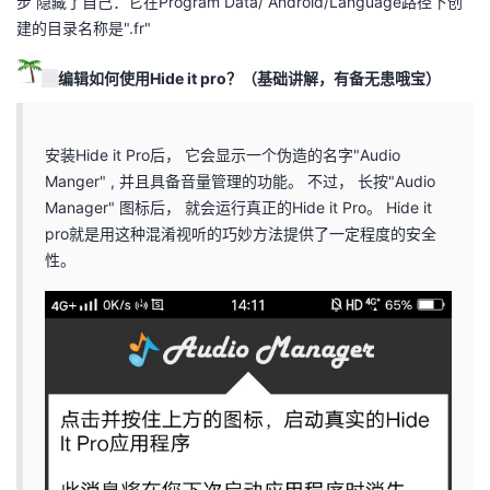
步 隐藏了自己：它在Program Data/ Android/Language路径下创
我
注
的
开
建的目录名称是".fr"
的
Programs
发
编辑
如何使用Hide it pro？（基础讲解，有备无患哦宝）
支
者
安装Hide it Pro后， 它会显示一个伪造的名字"Audio
Manger" , 并且具备音量管理的功能。 不过， 长按"Audio
持
学
Manager" 图标后， 就会运行真正的Hide it Pro。 Hide it
pro就是用这种混淆视听的巧妙方法提供了一定程度的安全
我
堂
性。
的
我
我
技
的
的
我
术
云
课
的
我
支
声
程
认
的
我