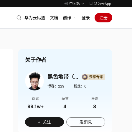
中国站
华为云App
华为云码道
文档
创作
登录
注册
关于作者
黑色地带（崛起）
博客：
229
粉丝：
6
阅读
获赞
评论
99.1w+
4
8
+ 关注
发消息