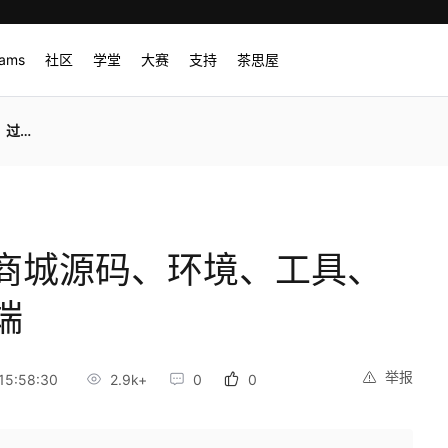
rams
社区
学堂
大赛
支持
茶思屋
前后端
商城源码、环境、工具、
端
举报
15:58:30
2.9k+
0
0