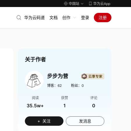
中国站
华为云App
华为云码道
文档
创作
登录
注册
关于作者
步步为营
博客：
62
粉丝：
0
阅读
获赞
评论
35.5w+
1
0
+ 关注
发消息