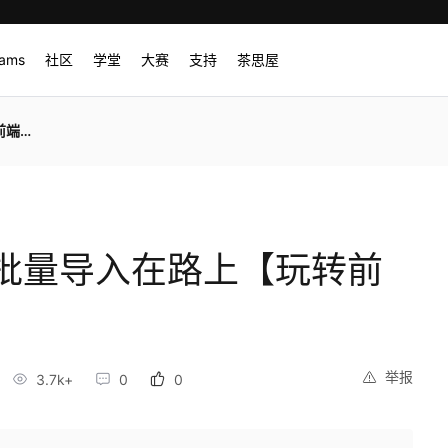
rams
社区
学堂
大赛
支持
茶思屋
端】
批量导入在路上【玩转前
举报
3.7k+
0
0