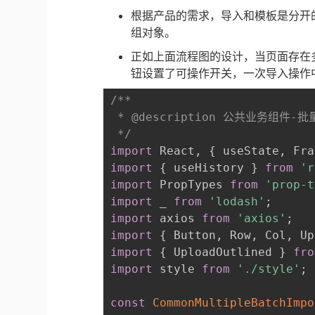
根据产品的需求，导入和模板是分开
组对象。
正如上面流程图的设计，当页面存在
钮设置了可操作开关，一次导入操作
/**

 * @description 公共业务组件
 */
import
 React
,
{
 useState
,
 Fra
import
{
 useHistory 
}
from
'r
import
 PropTypes 
from
'prop-t
import
 _ 
from
'lodash'
;
import
 axios 
from
'axios'
;
import
{
 Button
,
 Row
,
 Col
,
 Up
import
{
 UploadOutlined 
}
fro
import
 style 
from
'./style'
;
const
CommonMultipleBatchImpo