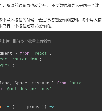
的，所以前端布局也就分开， 不过数据和导入是同一个数
多个导入按钮的时候，会进行按钮操作的控制。每个导入按
中只有一个按钮是可以操作的。
-批量上传 目前多个批量上传操作

gment 
}
from
'react'
;
eact-router-dom'
;
ypes'
;
load
,
 Space
,
 message 
}
from
'antd'
;
m
'@ant-design/icons'
;
rt
=
(
{
...
props 
}
)
=>
{