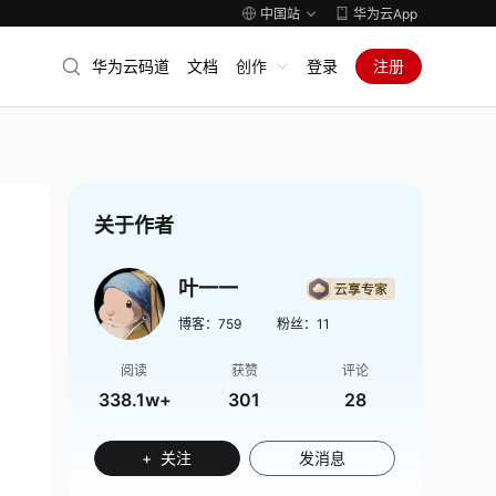
中国站
华为云App
华为云码道
文档
创作
登录
注册
关于作者
叶一一
博客：
759
粉丝：
11
阅读
获赞
评论
338.1w+
301
28
+ 关注
发消息