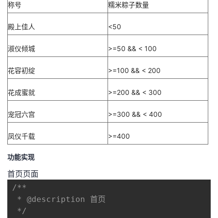
称号
糯米粽子数量
殿上佳人
<50
淑仪倾城
>=50 && < 100
花容初绽
>=100 && < 200
花成蜜就
>=200 && < 300
宠冠六宫
>=300 && < 400
凤仪千载
>=400
功能实现
首页页面
/**

 * @description 首页

 */