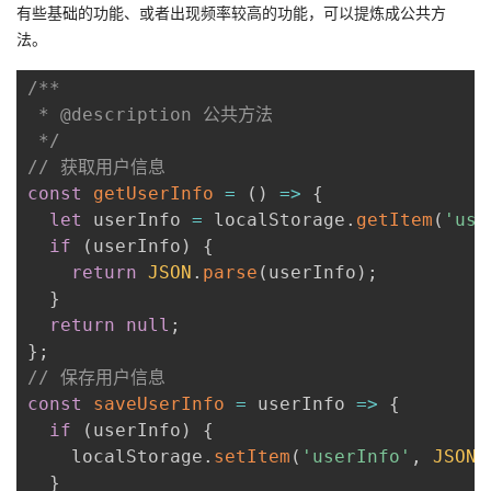
有些基础的功能、或者出现频率较高的功能，可以提炼成公共方
法。
/**

 * @description 公共方法

 */
// 获取用户信息
const
getUserInfo
=
(
)
=>
{
let
 userInfo 
=
 localStorage
.
getItem
(
'use
if
(
userInfo
)
{
return
JSON
.
parse
(
userInfo
)
;
}
return
null
;
}
;
// 保存用户信息
const
saveUserInfo
=
userInfo
=>
{
if
(
userInfo
)
{
    localStorage
.
setItem
(
'userInfo'
,
JSON
.
}