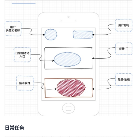
持
建
证
实
的
议
验
收
藏
日常任务