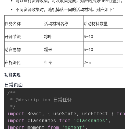
可以进行资源收集，每次收集完成，对应的资源值进行叠加；
不同资源收集时，随机掉落不同的活动材料。对应如下：
任务名称
活动材料名称
活动材料数量
开源节流
粽叶
5~10
助宫易物
糯米
5~10
布施济民
红枣
2~5
功能实现
日常页面
/**

 * @description 日常任务

 */
import
 React
,
{
 useState
,
 useEffect 
}
from
import
 classnames 
from
'classnames'
;
import
 moment 
from
'moment'
;