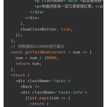
<
p className
=
'mb10'
>
助宫易物有一
<
p
>
布施济民有一定几率获得红枣。
<
/
p
>
<
/
div
>
<
/
div
>
)
,
      showCloseButton
:
true
,
}
)
;
}
;
// 将数据除以10000进行展示
const
getTaskNumContent
=
num
=>
{
    num 
=
 num 
/
10000
;
return
 num
;
}
;
return
(
<
div className
=
'tasks'
>
<
Back 
/
>
<
div className
=
'tasks-info'
>
{
list
.
map
(
item
=>
{
return
(