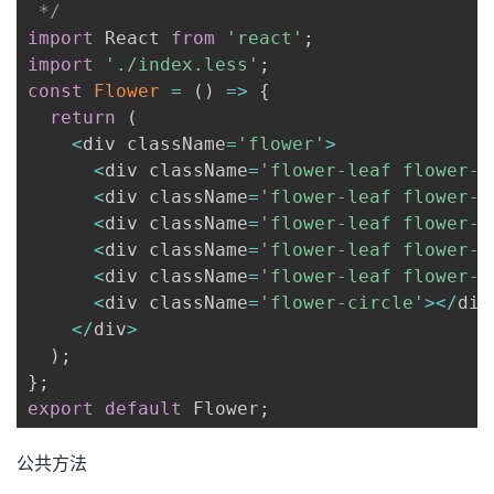
 */
import
 React 
from
'react'
;
import
'./index.less'
;
const
Flower
=
(
)
=>
{
return
(
<
div className
=
'flower'
>
<
div className
=
'flower-leaf flower-l
<
div className
=
'flower-leaf flower-l
<
div className
=
'flower-leaf flower-l
<
div className
=
'flower-leaf flower-l
<
div className
=
'flower-leaf flower-l
<
div className
=
'flower-circle'
>
<
/
div
<
/
div
>
)
;
}
;
export
default
 Flower
;
公共方法