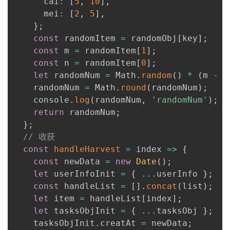
      cai
:
[
5
,
10
]
,
      mei
:
[
2
,
5
]
,
}
;
const
 randomItem 
=
 randomObj
[
key
]
;
const
 m 
=
 randomItem
[
1
]
;
const
 n 
=
 randomItem
[
0
]
;
let
 randomNum 
=
 Math
.
random
(
)
*
(
m 
-
 n
    randomNum 
=
 Math
.
round
(
randomNum
)
;
    console
.
log
(
randomNum
,
'randomNum'
)
;
return
 randomNum
;
}
;
// 收获
const
handleHarvest
=
index
=>
{
const
 newData 
=
new
Date
(
)
;
let
 userInfoInit 
=
{
...
userInfo 
}
;
const
 handleList 
=
[
]
.
concat
(
list
)
;
let
 item 
=
 handleList
[
index
]
;
let
 tasksObjInit 
=
{
...
tasksObj 
}
;
    tasksObjInit
.
creatAt 
=
 newData
;