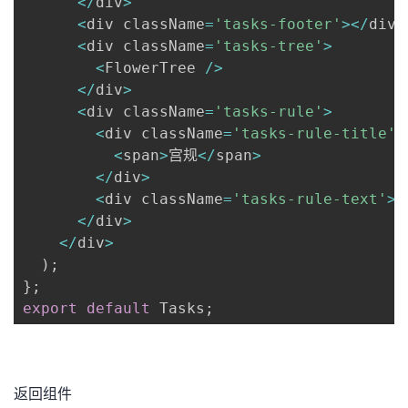
<
/
div
>
<
div className
=
'tasks-footer'
>
<
/
div
>
<
div className
=
'tasks-tree'
>
<
FlowerTree 
/
>
<
/
div
>
<
div className
=
'tasks-rule'
>
<
div className
=
'tasks-rule-title'
>
<
span
>
宫规
<
/
span
>
<
/
div
>
<
div className
=
'tasks-rule-text'
>
<
/
div
>
<
/
div
>
)
;
}
;
export
default
 Tasks
;
返回组件