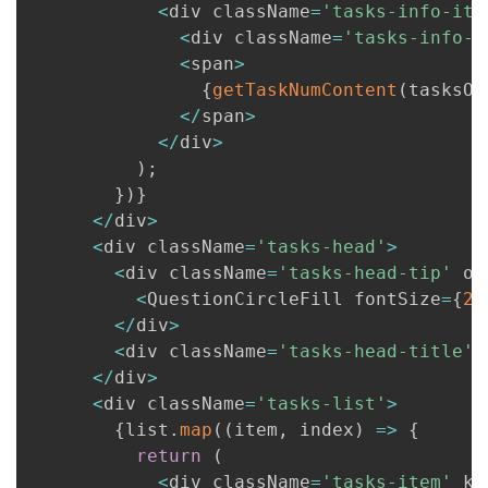
<
div className
=
'tasks-info-ite
<
div className
=
'tasks-info-i
<
span
>
{
getTaskNumContent
(
tasksOb
<
/
span
>
<
/
div
>
)
;
}
)
}
<
/
div
>
<
div className
=
'tasks-head'
>
<
div className
=
'tasks-head-tip'
 on
<
QuestionCircleFill fontSize
=
{
28
<
/
div
>
<
div className
=
'tasks-head-title'
>
<
/
div
>
<
div className
=
'tasks-list'
>
{
list
.
map
(
(
item
,
 index
)
=>
{
return
(
<
div className
=
'tasks-item'
 ke