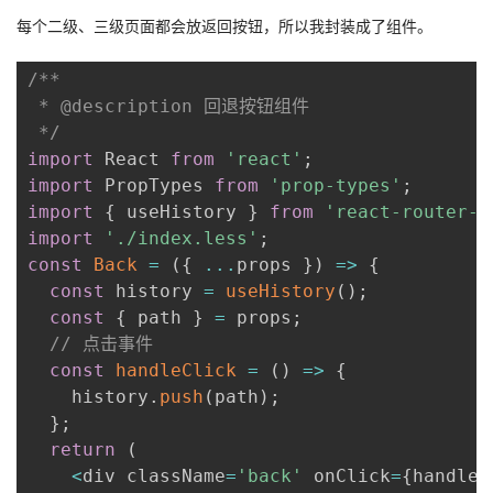
每个二级、三级页面都会放返回按钮，所以我封装成了组件。
/**

 * @description 回退按钮组件

 */
import
 React 
from
'react'
;
import
 PropTypes 
from
'prop-types'
;
import
{
 useHistory 
}
from
'react-router-d
import
'./index.less'
;
const
Back
=
(
{
...
props 
}
)
=>
{
const
 history 
=
useHistory
(
)
;
const
{
 path 
}
=
 props
;
// 点击事件
const
handleClick
=
(
)
=>
{
    history
.
push
(
path
)
;
}
;
return
(
<
div className
=
'back'
 onClick
=
{
handleC