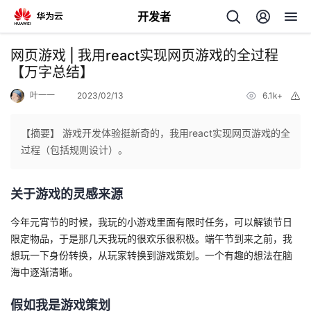
开发者
返
网页游戏 | 我用react实现网页游戏的全过程
回
【万字总结】
叶一一
2023/02/13
6.1k+
举
报
【摘要】 游戏开发体验挺新奇的，我用react实现网页游戏的全
过程（包括规则设计）。
个
关于游戏的灵感来源
我
人
今年元宵节的时候，我玩的小游戏里面有限时任务，可以解锁节日
的
主
限定物品，于是那几天我玩的很欢乐很积极。端午节到来之前，我
想玩一下身份转换，从玩家转换到游戏策划。一个有趣的想法在脑
开
页
海中逐渐清晰。
发
假如我是游戏策划