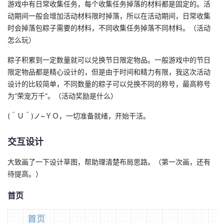
游戏中有日常收集任务，每个收集任务掉落的材料都是固定的。活
我
注
的
开
动期间一般会增加活动材料限时掉落，所以在活动期间，日常收集
时会掉落包粽子需要的材料，不同收集任务掉落不同材料。（活动
的
Programs
发
怎么玩）
支
粽子积累到一定数量就可以兑换节日限定物品。一般游戏中的节日
者
限定物品都是精心设计的，但是由于时间和精力有限，我这次活动
持
设计的比较简单，不同数量的粽子可以兑换不同的称号，最高称号
学
为“荣宠万千”。（活动奖励是什么）
我
堂
(＾Ｕ＾)ノ~ＹＯ，一切准备就绪，开始干活。
的
我
我
交互设计
技
的
的
我
大致画了一下设计草图，帮助理清楚布局思路。（第一次画，还有
待提高。）
术
云
课
的
我
首页
支
声
程
认
的
我