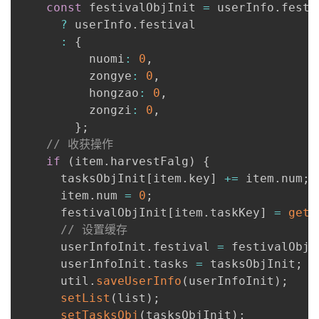
const
 festivalObjInit 
=
 userInfo
.
festi
?
 userInfo
.
festival

:
{
          nuomi
:
0
,
          zongye
:
0
,
          hongzao
:
0
,
          zongzi
:
0
,
}
;
// 收获操作
if
(
item
.
harvestFalg
)
{
      tasksObjInit
[
item
.
key
]
+=
 item
.
num
;
      item
.
num 
=
0
;
      festivalObjInit
[
item
.
taskKey
]
=
getR
// 设置缓存
      userInfoInit
.
festival 
=
 festivalObjI
      userInfoInit
.
tasks 
=
 tasksObjInit
;
      util
.
saveUserInfo
(
userInfoInit
)
;
setList
(
list
)
;
setTasksObj
(
tasksObjInit
)
;