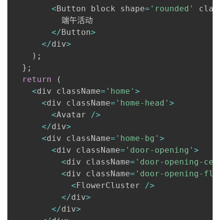
<
Button block shape
=
'rounded'
 clas
          端午活动

<
/
Button
>
<
/
div
>
)
;
}
;
return
(
<
div className
=
'home'
>
<
div className
=
'home-head'
>
<
Avatar 
/
>
<
/
div
>
<
div className
=
'home-bg'
>
<
div className
=
'door-opening'
>
<
div className
=
'door-opening-cen
<
div className
=
'door-opening-flo
<
FlowerCluster 
/
>
<
/
div
>
<
/
div
>