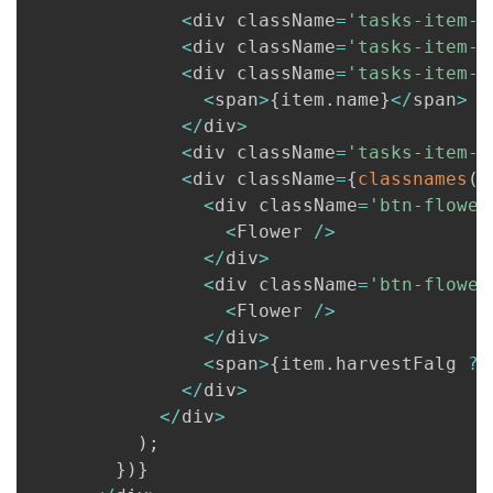
<
div className
=
'tasks-item-t
<
div className
=
'tasks-item-t
<
div className
=
'tasks-item-n
<
span
>
{
item
.
name
}
<
/
span
>
<
/
div
>
<
div className
=
'tasks-item-n
<
div className
=
{
classnames
(
'
<
div className
=
'btn-flower
<
Flower 
/
>
<
/
div
>
<
div className
=
'btn-flower
<
Flower 
/
>
<
/
div
>
<
span
>
{
item
.
harvestFalg 
?
<
/
div
>
<
/
div
>
)
;
}
)
}