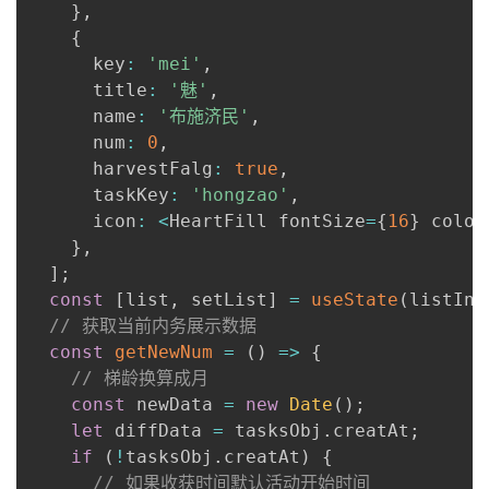
}
,
{
      key
:
'mei'
,
      title
:
'魅'
,
      name
:
'布施济民'
,
      num
:
0
,
      harvestFalg
:
true
,
      taskKey
:
'hongzao'
,
      icon
:
<
HeartFill fontSize
=
{
16
}
 color
}
,
]
;
const
[
list
,
 setList
]
=
useState
(
listIni
// 获取当前内务展示数据
const
getNewNum
=
(
)
=>
{
// 梯龄换算成月
const
 newData 
=
new
Date
(
)
;
let
 diffData 
=
 tasksObj
.
creatAt
;
if
(
!
tasksObj
.
creatAt
)
{
// 如果收获时间默认活动开始时间