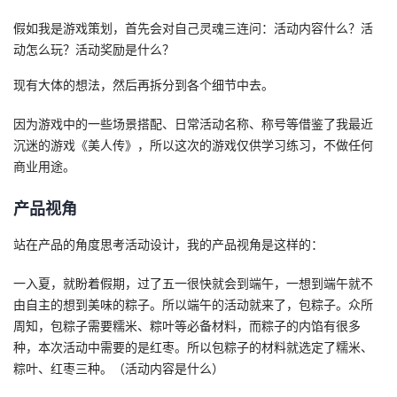
假如我是游戏策划，首先会对自己灵魂三连问：活动内容什么？活
者
动怎么玩？活动奖励是什么？
我
现有大体的想法，然后再拆分到各个细节中去。
的
我
因为游戏中的一些场景搭配、日常活动名称、称号等借鉴了我最近
沉迷的游戏《美人传》，所以这次的游戏仅供学习练习，不做任何
博
的
我
商业用途。
客
论
的
我
产品视角
站在产品的角度思考活动设计，我的产品视角是这样的：
坛
圈
的
我
一入夏，就盼着假期，过了五一很快就会到端午，一想到端午就不
子
直
的
我
由自主的想到美味的粽子。所以端午的活动就来了，包粽子。众所
周知，包粽子需要糯米、粽叶等必备材料，而粽子的内馅有很多
我
播
活
的
种，本次活动中需要的是红枣。所以包粽子的材料就选定了糯米、
粽叶、红枣三种。（活动内容是什么）
我
动
关
的