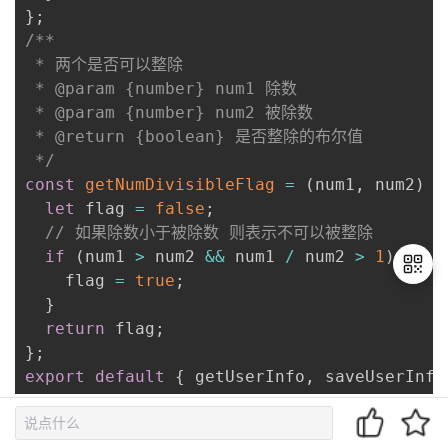
}
;
/**

 * 两个是否可以整除

 * @param {number} num1 除数

 * @param {number} num2 被除数

 * @return {boolean} 是否整除的布尔值

 */
const
getNumDivisibleFlag
=
(
num1
,
 num2
)
=
let
 flag 
=
false
;
// 如果除数小于被除数 则表示不可以被整除
if
(
num1 
>
 num2 
&&
 num1 
/
 num2 
>
1
)
{
    flag 
=
true
;
}
return
 flag
;
退
}
;
出
export
default
{
 getUserInfo
,
 saveUserInfo
登
录
最终UI