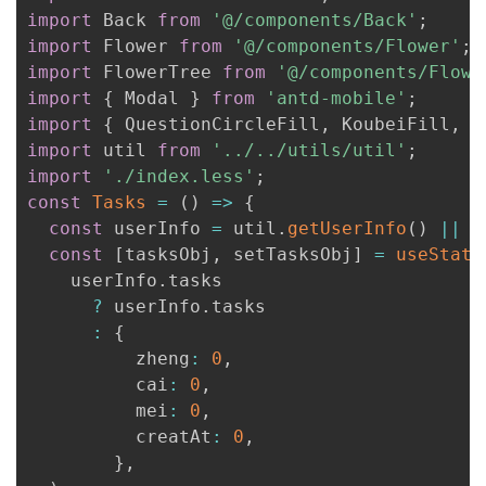
import
 Back 
from
'@/components/Back'
;
import
 Flower 
from
'@/components/Flower'
;
import
 FlowerTree 
from
'@/components/Flowe
import
{
 Modal 
}
from
'antd-mobile'
;
import
{
 QuestionCircleFill
,
 KoubeiFill
,
 F
import
 util 
from
'../../utils/util'
;
import
'./index.less'
;
const
Tasks
=
(
)
=>
{
const
 userInfo 
=
 util
.
getUserInfo
(
)
||
{
const
[
tasksObj
,
 setTasksObj
]
=
useState
    userInfo
.
tasks

?
 userInfo
.
tasks

:
{
          zheng
:
0
,
          cai
:
0
,
          mei
:
0
,
          creatAt
:
0
,
}
,