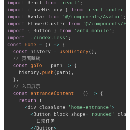
import
 React 
from
'react'
;
import
{
 useHistory 
}
from
'react-router-d
import
 Avatar 
from
'@/components/Avatar'
;
import
 FlowerCluster 
from
'@/components/Fl
import
{
 Button 
}
from
'antd-mobile'
;
import
'./index.less'
;
const
Home
=
(
)
=>
{
const
 history 
=
useHistory
(
)
;
// 页面跳转
const
goTo
=
path
=>
{
    history
.
push
(
path
)
;
}
;
// 入口展示
const
entranceContent
=
(
)
=>
{
return
(
<
div className
=
'home-entrance'
>
<
Button block shape
=
'rounded'
 clas
          日常任务

<
/
Button
>