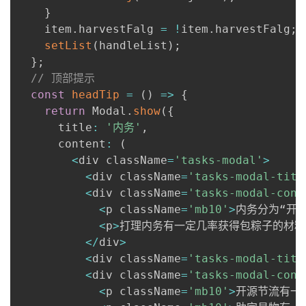
}
    item
.
harvestFalg 
=
!
item
.
harvestFalg
;
setList
(
handleList
)
;
}
;
// 顶部提示
const
headTip
=
(
)
=>
{
return
 Modal
.
show
(
{
      title
:
'内务'
,
      content
:
(
<
div className
=
'tasks-modal'
>
<
div className
=
'tasks-modal-titl
<
div className
=
'tasks-modal-cont
<
p className
=
'mb10'
>
内务分为“开
<
p
>
打理内务有一定几率获得包粽子的材料
<
/
div
>
<
div className
=
'tasks-modal-titl
<
div className
=
'tasks-modal-cont
<
p className
=
'mb10'
>
开源节流有一