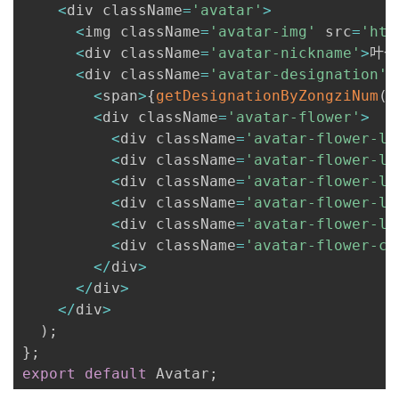
<
div className
=
'avatar'
>
<
img className
=
'avatar-img'
 src
=
'htt
<
div className
=
'avatar-nickname'
>
叶一
<
div className
=
'avatar-designation'
>
<
span
>
{
getDesignationByZongziNum
(
)
<
div className
=
'avatar-flower'
>
<
div className
=
'avatar-flower-le
<
div className
=
'avatar-flower-le
<
div className
=
'avatar-flower-le
<
div className
=
'avatar-flower-le
<
div className
=
'avatar-flower-le
<
div className
=
'avatar-flower-ci
<
/
div
>
<
/
div
>
<
/
div
>
)
;
}
;
export
default
 Avatar
;