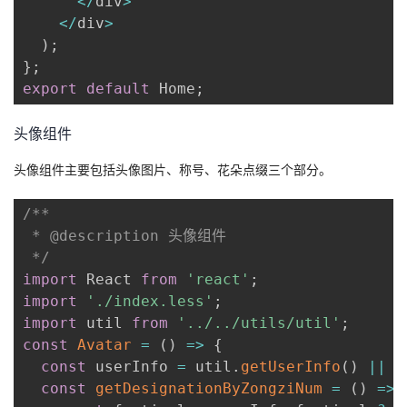
<
/
div
>
<
/
div
>
)
;
}
;
export
default
 Home
;
头像组件
头像组件主要包括头像图片、称号、花朵点缀三个部分。
/**

 * @description 头像组件

 */
import
 React 
from
'react'
;
import
'./index.less'
;
import
 util 
from
'../../utils/util'
;
const
Avatar
=
(
)
=>
{
const
 userInfo 
=
 util
.
getUserInfo
(
)
||
{
const
getDesignationByZongziNum
=
(
)
=>