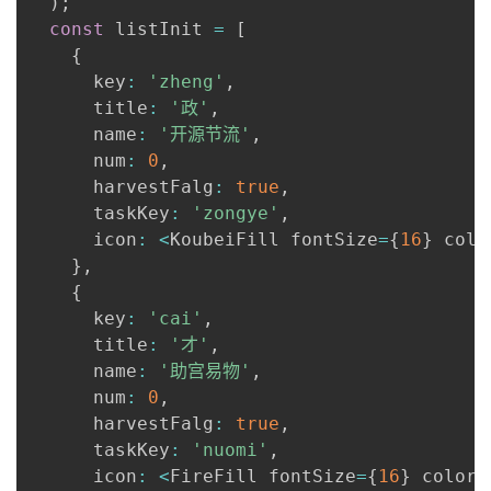
)
;
const
 listInit 
=
[
{
      key
:
'zheng'
,
      title
:
'政'
,
      name
:
'开源节流'
,
      num
:
0
,
      harvestFalg
:
true
,
      taskKey
:
'zongye'
,
      icon
:
<
KoubeiFill fontSize
=
{
16
}
 colo
}
,
{
      key
:
'cai'
,
      title
:
'才'
,
      name
:
'助宫易物'
,
      num
:
0
,
      harvestFalg
:
true
,
      taskKey
:
'nuomi'
,
      icon
:
<
FireFill fontSize
=
{
16
}
 color
=