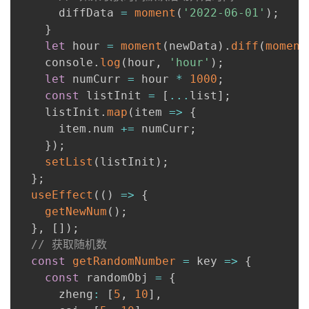
      diffData 
=
moment
(
'2022-06-01'
)
;
}
let
 hour 
=
moment
(
newData
)
.
diff
(
moment
    console
.
log
(
hour
,
'hour'
)
;
let
 numCurr 
=
 hour 
*
1000
;
const
 listInit 
=
[
...
list
]
;
    listInit
.
map
(
item
=>
{
      item
.
num 
+=
 numCurr
;
}
)
;
setList
(
listInit
)
;
}
;
useEffect
(
(
)
=>
{
getNewNum
(
)
;
}
,
[
]
)
;
// 获取随机数
const
getRandomNumber
=
key
=>
{
const
 randomObj 
=
{
      zheng
:
[
5
,
10
]
,