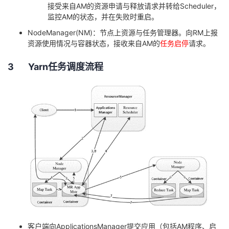
接受来自
AM
的资源申请与释放请求并转给
Scheduler
，
我
注
的
开
监控
AM
的状态，并在失败时重启。
NodeManager(NM)
：节点上资源与任务管理器。向
RM
上报
的
Programs
发
资源使用情况与容器状态，接收来自
AM
的
任务启停
请求。
支
者
3
Yarn
任务调度流程
持
学
我
堂
的
我
我
技
的
的
我
术
云
课
的
我
支
声
程
认
的
我
客户端向
ApplicationsManager
提交应用（包括
AM
程序、启