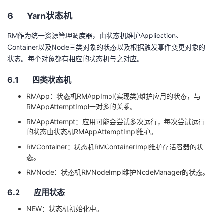
6
Yarn
状态机
RM
作为统一资源管理调度器，由状态机维护
Application
、
Container
以及
Node
三类对象的状态以及根据触发事件变更对象的
状态。每个对象都有相应的状态机与之对应。
6.1 四类状态机
RMApp
：状态机
RMAppImpl(
实现类
)
维护应用的状态，与
RMAppAttemptImpl
一对多的关系。
RMAppAttempt
：应用可能会尝试多次运行，每次尝试运行
的状态由状态机
RMAppAttemptImpl
维护。
RMContainer
：状态机
RMContainerImpl
维护存活容器的状
态。
RMNode
：状态机
RMNodeImpl
维护
NodeManager
的状态。
6.2 应用状态
NEW
：状态机初始化中。