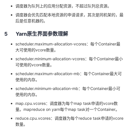
调度器为队列上的应用分配资源，不超过队列总资源。
调度器会优先匹配本地资源的申请请求，其次是同机架的，最
后是任意机器的。
5
Yarn
原生界面参数理解
scheduler.maximum-allocation-vcores
：每个
Container
最
大可使用的
vcore
数量。
scheduler.minimum-allocation-vcores
：每个
Container
最小
可使用的
vcore
数量。
scheduler.maximum-allocation-mb
：每个
Container
最大可
使用的内存。
scheduler.minimum-allocation-mb
：每个
Container
最小可
使用的内存。
map.cpu.vcores
：调度器为每个
map task
申请的
vcore
数
量。
mapreduce on yarn
每个
map task
对一个
Container
。
reduce.cpu.vcores
：调度器为每个
reduce task
申请的
vcore
数量。