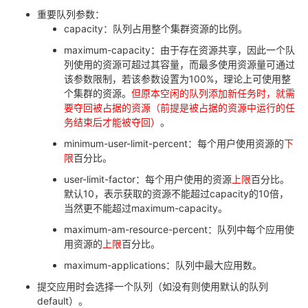
重要队列参数：
capacity
：队列占用整个集群资源的比例。
maximum-capacity
：由于存在资源共享，因此一个队
列使用的资源可超过其容量，而最多使用资源量可通过
该参数限制，若该参数设置为
100%
，理论上可使用整
个集群的资源。
但原本空闲的队列添加新任务时，就需
要夺回被占据的资源（前提是被占据的资源中运行的任
务结束后才能被夺回）
。
minimum-user-limit-percent
：每个用户使用资源的
下
限
百分比。
user-limit-factor
：每个用户使用的资源
上限
百分比。
默认
10
，表示获取的资源不能超过
capacity
的
10
倍，
当然更不能超过
maximum-capacity
。
maximum-am-resource-percent
：队列中每个应用使
用资源的
上限
百分比。
maximum-applications
：队列中最大应用数。
提交应用时会选择一个队列（如没有则使用默认的队列
default
）。