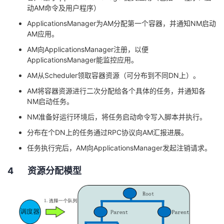
持
建
证
实
的
动
AM
命令及用户程序）
ApplicationsManager
为
AM
分配第一个容器，并通知
NM
启动
议
验
收
AM
应用。
AM
向
ApplicationsManager
注册，以便
藏
ApplicationsManager
能监控应用。
AM
从
Scheduler
领取容器资源（可分布到不同
DN
上）。
AM
将容器资源进行二次分配给各个具体的任务，并通知各
NM
启动任务。
NM
准备好运行环境后，将任务启动命令写入脚本并执行。
分布在个
DN
上的任务通过
RPC
协议向
AM
汇报进展。
任务执行完后，
AM
向
ApplicationsManager
发起注销请求。
4 资源分配模型