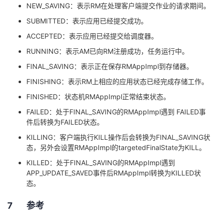
NEW_SAVING
：表示
RM
在处理客户端提交作业的请求期间。
SUBMITTED
：表示应用已经提交成功。
ACCEPTED
：表示应用已经提交给调度器。
RUNNING
：表示
AM
已向
RM
注册成功，任务运行中。
FINAL_SAVING
：表示正在保存
RMAppImpl
到存储器。
FINISHING
：表示
RM
上相应的应用状态已经完成存储工作。
FINISHED
：状态机
RMAppImpl
正常结束状态。
FAILED
：处于
FINAL_SAVING
的
RMAppImpl
遇到
FAILED
事
件后转换为
FAILED
状态。
KILLING
：客户端执行
KILL
操作后会转换为
FINAL_SAVING
状
态，另外会设置
RMAppImpl
的
targetedFinalState
为
KILL
。
KILLED
：处于
FINAL_SAVING
的
RMAppImpl
遇到
APP_UPDATE_SAVED
事件后
RMAppImpl
转换为
KILLED
状
态。
7 参考