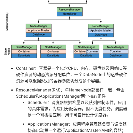
者
我
的
我
博
的
我
客
论
的
我
Container
：容器是一个包含
CPU
、内存、磁盘以及网络
IO
等
硬件资源的动态资源分配单位，一个
DataNode
上的这些硬件
资源可以根据规划的容器参数切分成多个容器。
坛
圈
的
我
ResourceManager(RM)
：与
NameNode
部署在一起，包含
子
直
的
我
Scheduler
和
ApplicationsManager
两个核心组件。
Scheduler
：调度器根据容量以及队列限制条件，应用
的具体需求，为应用分配容器，但不调度任务。调度器
我
播
活
的
是一个可拔插应用，用于可自行设计调度器。
ApplicationsManager
：应用程序管理器负责与调度器
我
动
关
的
协商启动第一个运行
ApplicationMaster(AM)
的容器；