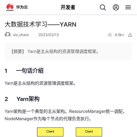
开发者
返
大数据技术学习——YARN
回
slx_share
2023/02/13
4.6k+
举
报
【摘要】 Yarn是主从结构的资源管理调度框架。
1 一句话介绍
个
Yarn
是主从结构的资源管理调度框架。
我
人
2
Yarn
架构
的
主
Yarn
架构是一个典型的主从架构。
ResourceManager
统一调配，
开
页
NodeManager
作为每个节点的代理负责执行。
发