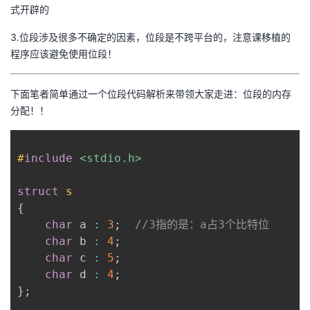
式开辟的
者
3.位段涉及很多不确定的因素，位段是不跨平台的，注意课移植的
程序应该避免使用位段！
我
的
我
下面笔者简单通过一个位段代码解析来带领大家走进：位段的内存
分配！！
博
的
我
#
include
客
论
的
我
<stdio.h>
struct
坛
圈
的
我
s
{
子
直
的
我
char
 a 
:
3
;
//3指的是：a占3个比特位
char
 b 
:
4
;
我
播
活
的
char
 c 
:
5
;
char
 d 
:
4
;
我
}
;
动
关
的