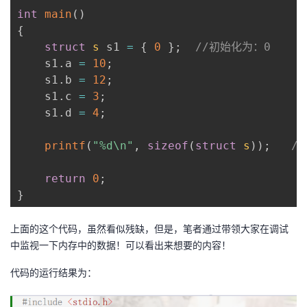
我
int
注
main
(
)
的
开
{
struct
s
 s1 
=
{
0
}
;
//初始化为：0
的
Programs
发
	s1
.
a 
=
10
;
	s1
.
b 
=
12
;
支
者
	s1
.
c 
=
3
;
	s1
.
d 
=
4
;
持
学
printf
(
"%d\n"
,
sizeof
(
struct
s
)
)
;
//
我
堂
return
0
;
的
我
我
}
技
的
的
我
上面的这个代码，虽然看似残缺，但是，笔者通过带领大家在调试
中监视一下内存中的数据！可以看出来想要的内容！
术
云
课
的
我
代码的运行结果为：
支
声
程
认
的
我