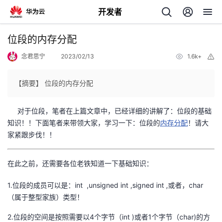
开发者
返
位段的内存分配
回
念君思宁
2023/02/13
1.6k+
举
报
【摘要】 位段的内存分配
对于位段，笔者在上篇文章中，已经详细的讲解了：位段的基础
个
知识！！下面笔者来带领大家，学习一下：位段的
内存分配
！请大
家紧跟步伐！！
我
人
在此之前，还需要各位老铁知道一下基础知识：
的
主
1.位段的成员可以是：int ,unsigned int ,signed int ,或者，char
开
页
（属于整型家族）类型！
发
2.位段的空间是按照需要以4个字节（int )或者1个字节（char)的方