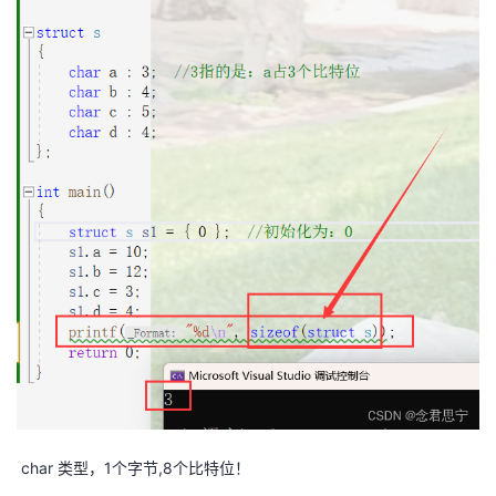
持
建
证
实
的
议
验
收
藏
char 类型，1个字节,8个比特位！