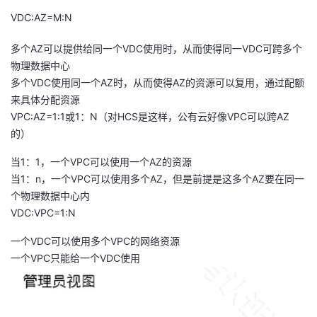
我
注
的
开
VDC:AZ=M:N
多个AZ可以提供给同一个VDC使用时，从而使得同一VDC可跨多个
的
Programs
发
物理数据中心
多个VDC使用同一个AZ时，从而使得AZ的资源可以复用，通过配额
支
者
来具体分配资源
VPC:AZ=1:1或1：N（对HCS是这样，公有云好像VPC可以跨AZ
持
学
的）
我
堂
当1：1，一个VPC可以使用一个AZ的资源
当1：n，一个VPC可以使用多个AZ，但是前提是这多个AZ要在同一
的
我
我
个物理数据中心内
VDC:VPC=1:N
技
的
的
我
一个VDC可以使用多个VPC的网络资源
术
云
课
的
我
一个VPC只能给一个VDC使用
支
声
程
认
的
我