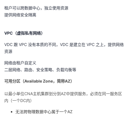
租户可以跨数据中心，独立使用资源
者
提供网络安全隔离
我
VPC（虚拟私有网络）
的
我
VDC 跟 VPC 没有本质的不同，VDC 是建立在 VPC 之上，提供网络
资源
博
的
我
网络由租户自定义
客
论
的
我
二层网络、路由、安全策略、负载均衡等
坛
圈
的
我
可用分区（Available Zone，简称AZ）
子
直
的
我
以最小单位CNA主机集群划分到AZ中提供服务，必须在同一服务区
内（一个DC内）
我
播
活
的
无法跨物理数据中心属于一个AZ
我
动
关
的