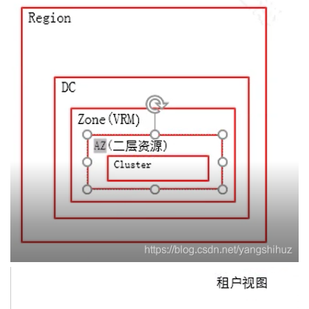
持
建
证
实
的
议
验
收
藏