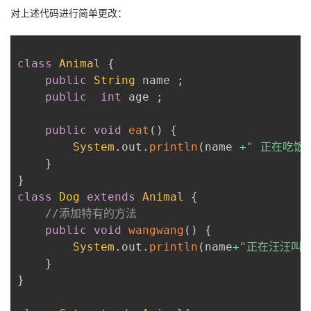
持
建
证
实
的
对上述代码进行简单更改：
议
验
收
class
Animal
{
藏
public
String
 name 
;
public
int
 age 
;
public
void
eat
(
)
{
System
.
out
.
println
(
name 
+
" 正在吃饭
}
}
class
Dog
extends
Animal
{
//添加特有的方法
public
void
wangwang
(
)
{
System
.
out
.
println
(
name
+
"正在汪汪叫！
}
}