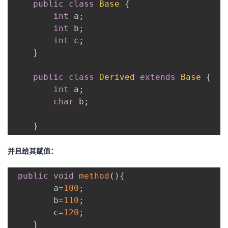
public
class
Base
{
int
 a
;
int
 b
;
int
 c
;
}
public
class
Derived
extends
Base
{
int
 a
;
char
 b
;
}
并且给其赋值：
public
void
method
(
)
{
        a
=
100
;
        b
=
110
;
        c
=
120
;
}