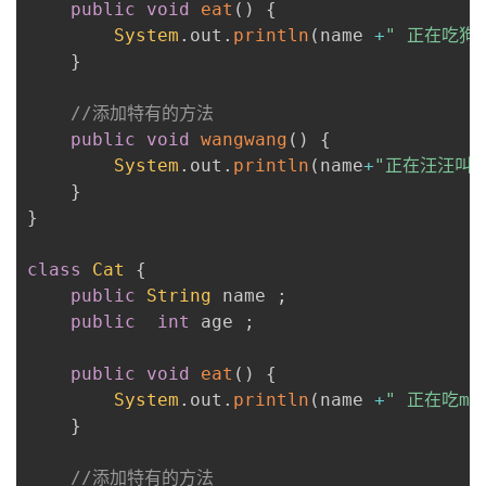
public
void
eat
(
)
{
System
.
out
.
println
(
name 
+
" 正在吃狗
者
}
我
//添加特有的方法
public
void
wangwang
(
)
{
的
我
System
.
out
.
println
(
name
+
"正在汪汪叫！
}
博
的
我
}
客
论
的
我
class
Cat
{
public
String
 name 
;
坛
圈
的
我
public
int
 age 
;
子
直
的
我
public
void
eat
(
)
{
System
.
out
.
println
(
name 
+
" 正在吃ma
我
播
活
的
}
我
动
关
的
//添加特有的方法