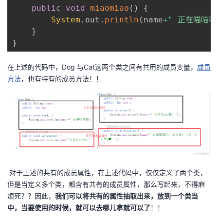
public
void
miaomiao
(
)
{
我
注
的
开
System
.
out
.
println
(
name
+
" 正在喵喵叫
}
的
Programs
发
}
支
者
在上述的代码中，Dog 与Cat这两个类之间有共用的成员变量，
成员
方法
，也有特有的成员方法！！
持
学
我
堂
的
我
我
技
的
的
我
对于上述的共有的成员属性，在上述代码中，仅仅定义了两个类，
术
云
课
的
我
但是当定义多个类，都含有共有的成员属性，那么写起来，不得麻
烦死？？因此，
我们可以将共有的属性抽取出来，放到一个类当
支
声
程
认
的
我
中，当要使用的时候，就可以去哪儿拿就可以了
！！