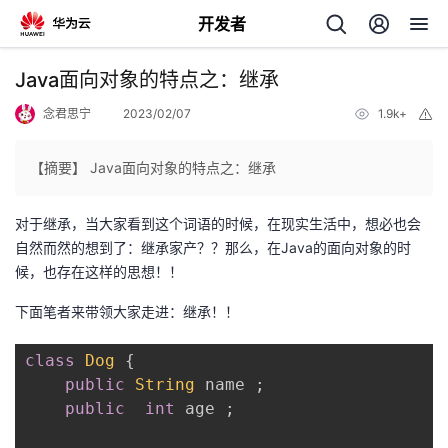
开发者
返
Java面向对象的特点之：继承
回
念君思宁
2023/02/07
1.9k+
举
报
【摘要】 Java面向对象的特点之：继承
对于继承，当大家看到这个词语的时候，在现实生活中，想必也会
个
自然而然的想到了：继承家产？？那么，在Java的面向对象的时
候，也存在这样的思想！！
我
人
下面笔者来带领大家走进：继承！！
的
主
class
Dog
{
开
public
String
 name 
;
页
public
int
 age 
;
发