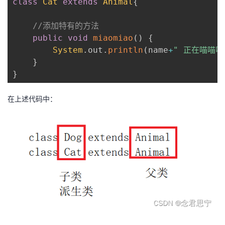
class
Cat
extends
Animal
{
//添加特有的方法
public
void
miaomiao
(
)
{
System
.
out
.
println
(
name
+
" 正在喵喵叫
}
}
在上述代码中：