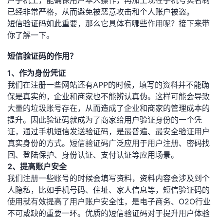
户手机上，能确保用户本人操作，再加上现在手机号实名制
已经非常严格，从而避免被恶意攻击和个人账户被盗。
者
短信验证码如此重要，那么它具体有哪些作用呢？接下来带
你了解一下。
我
短信验证码的作用？
的
我
1、作为身份凭证
我们在注册一些网站还有APP的时候，填写的资料并不能确
博
的
我
保是真实的，企业和商家也不能辨认真伪。这样可能会导致
大量的垃圾账号存在，从而造成了企业和商家的管理成本的
客
论
的
我
提升。因此验证码就成为了商家给用户验证身份的一个凭
证，通过手机短信发送验证码，是最普遍、最安全验证用户
坛
圈
的
我
真实身份的方式。短信验证码广泛应用于用户注册、密码找
回、登陆保护、身份认证、支付认证等应用场景。
子
直
的
我
2、提高账户安全
我们注册一些账号的时候会填写资料，资料内容会涉及到个
我
播
活
的
人隐私，比如手机号码、住址、家人信息等，短信验证码的
使用就有效提高了用户账户安全性，是电子商务、O2O行业
我
动
关
的
不可或缺的重要一环。优质的短信验证码对于提升用户体验