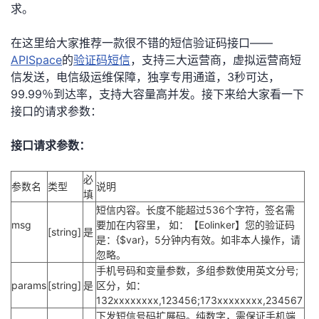
求。
在这里给大家推荐一款很不错的短信验证码接口——
APISpace
的
验证码短信
，支持三大运营商，虚拟运营商短
信发送，电信级运维保障，独享专用通道，3秒可达，
99.99％到达率，支持大容量高并发。接下来给大家看一下
接口的请求参数：
接口请求参数：
必
参数名
类型
说明
填
短信内容。长度不能超过536个字符，签名需
msg
要加在内容里， 如：【Eolinker】您的验证码
[string]
是
是：{$var}，5分钟内有效。如非本人操作，请
忽略。
手机号码和变量参数，多组参数使用英文分号;
params
[string]
是
区分，如：
132xxxxxxxx,123456;173xxxxxxxx,234567
下发短信号码扩展码。纯数字，需保证手机端