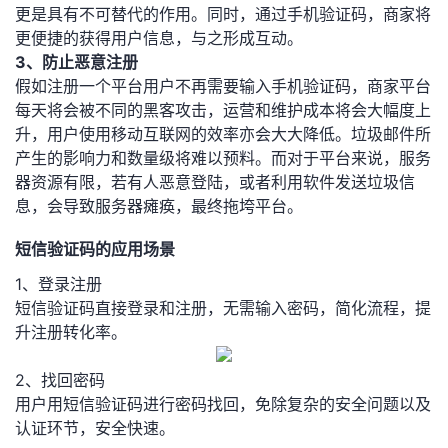
更是具有不可替代的作用。同时，通过手机验证码，商家将
我
注
的
开
更便捷的获得用户信息，与之形成互动。
3、防止恶意注册
的
Programs
发
假如注册一个平台用户不再需要输入手机验证码，商家平台
每天将会被不同的黑客攻击，运营和维护成本将会大幅度上
支
者
升，用户使用移动互联网的效率亦会大大降低。垃圾邮件所
产生的影响力和数量级将难以预料。而对于平台来说，服务
持
学
器资源有限，若有人恶意登陆，或者利用软件发送垃圾信
息，会导致服务器瘫痪，最终拖垮平台。
我
堂
短信验证码的应用场景
的
我
我
1、登录注册
短信验证码直接登录和注册，无需输入密码，简化流程，提
技
的
的
我
升注册转化率。
术
云
课
的
我
2、找回密码
用户用短信验证码进行密码找回，免除复杂的安全问题以及
支
声
程
认
的
我
认证环节，安全快速。