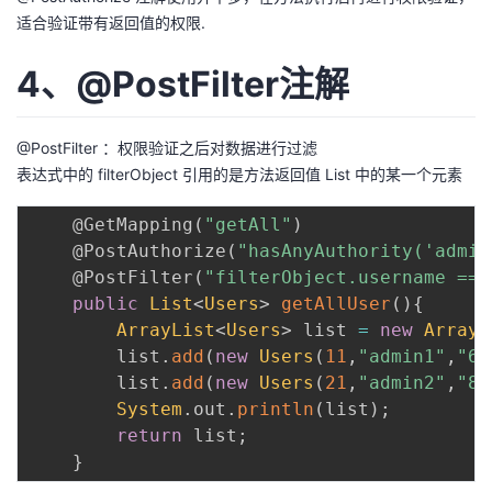
适合验证带有返回值的权限.
4、@PostFilter注解
@PostFilter ：权限验证之后对数据进行过滤
表达式中的 filterObject 引用的是方法返回值 List 中的某一个元素
@GetMapping
(
"getAll"
)
@PostAuthorize
(
"hasAnyAuthority('admin
@PostFilter
(
"filterObject.username == 
public
List
<
Users
>
getAllUser
(
)
{
ArrayList
<
Users
>
 list 
=
new
ArrayL
        list
.
add
(
new
Users
(
11
,
"admin1"
,
"66
        list
.
add
(
new
Users
(
21
,
"admin2"
,
"88
System
.
out
.
println
(
list
)
;
return
 list
;
}