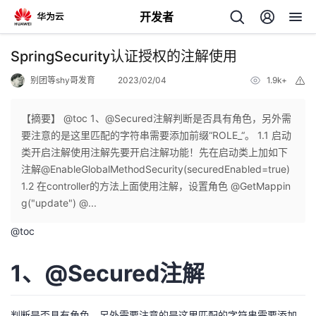
开发者
返
SpringSecurity认证授权的注解使用
回
别团等shy哥发育
2023/02/04
1.9k+
举
报
【摘要】 @toc 1、@Secured注解判断是否具有角色，另外需
要注意的是这里匹配的字符串需要添加前缀“ROLE_“。 1.1 启动
类开启注解使用注解先要开启注解功能！先在启动类上加如下
个
注解@EnableGlobalMethodSecurity(securedEnabled=true)
1.2 在controller的方法上面使用注解，设置角色 @GetMappin
我
人
g("update") @...
@
toc
的
主
1、@Secured注解
开
页
发
判断是否具有角色，另外需要注意的是这里匹配的字符串需要添加