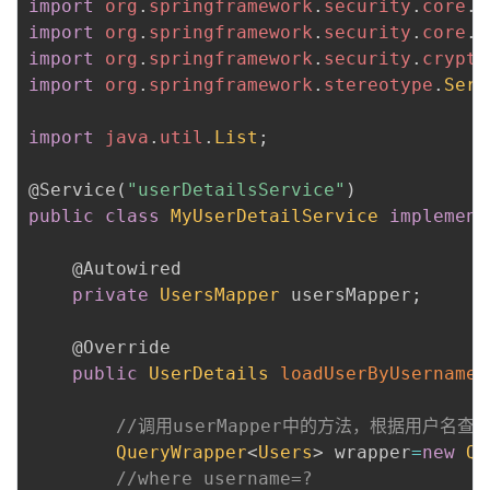
import
org
.
springframework
.
security
.
core
.
u
持
建
证
实
的
import
org
.
springframework
.
security
.
core
.
u
import
org
.
springframework
.
security
.
crypto
议
验
收
import
org
.
springframework
.
stereotype
.
Serv
藏
import
java
.
util
.
List
;
@Service
(
"userDetailsService"
)
public
class
MyUserDetailService
implement
@Autowired
private
UsersMapper
 usersMapper
;
@Override
public
UserDetails
loadUserByUsername
(
//调用userMapper中的方法，根据用户名查
QueryWrapper
<
Users
>
 wrapper
=
new
Qu
//where username=?