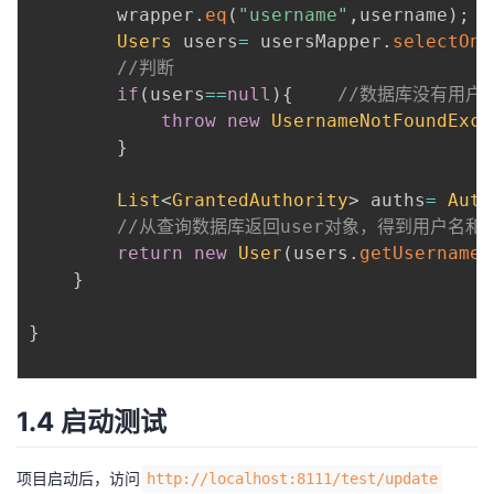
        wrapper
.
eq
(
"username"
,
username
)
;
Users
 users
=
 usersMapper
.
selectOne
//判断
if
(
users
==
null
)
{
//数据库没有用户
throw
new
UsernameNotFoundExce
}
List
<
GrantedAuthority
>
 auths
=
Auth
//从查询数据库返回user对象，得到用户名和
return
new
User
(
users
.
getUsername
(
}
}
1.4 启动测试
项目启动后，访问
http://localhost:8111/test/update