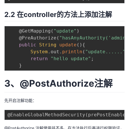
2.2 在controller的方法上添加注解
@GetMapping
(
"update"
)
@PreAuthorize
(
"hasAnyAuthority('admins
public
String
update
(
)
{
System
.
out
.
println
(
"update......"
)
return
"hello update"
;
}
3、@PostAuthorize注解
先开启注解功能：
@EnableGlobalMethodSecurity
(
prePostEnabled
@PostAuthorize 注解使用并不多，在方法执行后再进行权限验证，