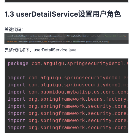
我
注
的
开
1.3 userDetailService设置用户角色
的
Programs
发
关键代码：
支
者
持
完整代码如下：userDetailService.java
学
package
com
.
atguigu
.
springsecuritydemo1
.
se
我
堂
import
com
.
atguigu
.
springsecuritydemo1
.
ent
的
我
我
import
com
.
atguigu
.
springsecuritydemo1
.
map
import
com
.
baomidou
.
mybatisplus
.
core
.
condi
技
的
的
我
import
org
.
springframework
.
beans
.
factory
.
a
import
org
.
springframework
.
security
.
core
.
G
术
云
课
的
我
import
org
.
springframework
.
security
.
core
.
a
import
org
.
springframework
.
security
.
core
.
u
支
声
程
认
的
我
import
org
.
springframework
.
security
.
core
.
u