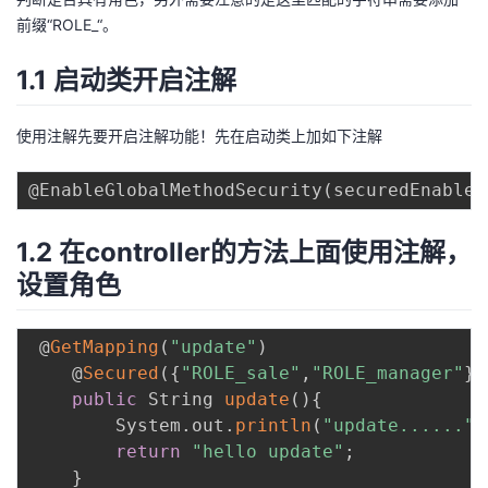
前缀“ROLE_“。
者
1.1 启动类开启注解
我
使用注解先要开启注解功能！先在启动类上加如下注解
的
我
@EnableGlobalMethodSecurity
(
securedEnabled
博
的
我
1.2 在controller的方法上面使用注解，
客
论
的
我
设置角色
坛
圈
的
我
 @
GetMapping
(
"update"
)
子
直
的
我
    @
Secured
(
{
"ROLE_sale"
,
"ROLE_manager"
}
)
public
 String 
update
(
)
{
我
播
活
的
        System
.
out
.
println
(
"update......"
)
return
"hello update"
;
我
动
关
的
}