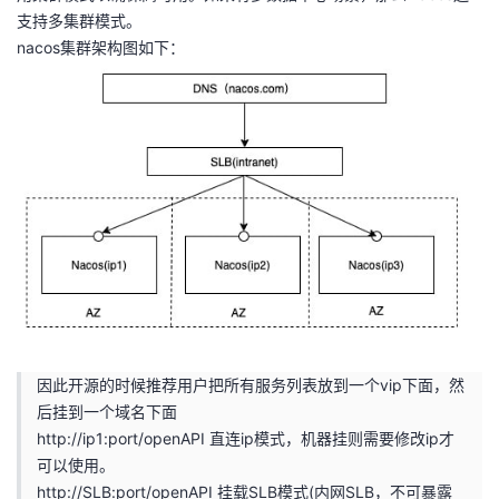
支持多集群模式。
者
nacos集群架构图如下：
我
的
我
博
的
我
客
论
的
我
坛
圈
的
我
子
直
的
我
因此开源的时候推荐用户把所有服务列表放到一个vip下面，然
后挂到一个域名下面
我
播
活
的
http://ip1
:port/openAPI 直连ip模式，机器挂则需要修改ip才
可以使用。
我
动
关
的
http://SLB
:port/openAPI 挂载SLB模式(内网SLB，不可暴露