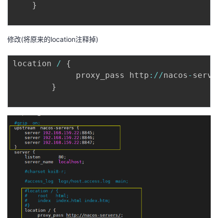
}
修改(将原来的location注释掉)
location 
/
{
             proxy_pass http
:
/
/
nacos
-
serve
}