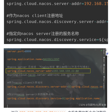
spring
.
cloud
.
nacos
.
server
-
addr
=
192.168
.159
#作为nacos client注册地址

spring
.
cloud
.
nacos
.
discovery
.
server
-
addr
=
$
#指定向nacos server注册的服务名称

spring
.
cloud
.
nacos
.
discovery
.
service
=
$
{
spr