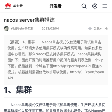
开发者
返
nacos server集群搭建
回
别团等shy哥发育
2023/02/04
2.9k+
举
报
【摘要】 1、集群 Nacos单击模式仅仅适用于测试和单击
使用，生产环境大多使用集群模式以确保高可用。如果有多数
据中心场景，那么Nacos还支持多集群模式。nacos集群架构
个
图如下：因此开源的时候推荐用户把所有服务列表放到一个vip
下面，然后挂到一个域名下面http://ip1:port/openAPI 直连ip
我
人
模式，机器挂则需要修改ip才可以使用。http://SLB:port/open
API ...
的
主
1、集群
开
页
Nacos单击模式仅仅适用于测试和单击使用，生产环境大多使
发
用集群模式以确保高可用。如果有多数据中心场景，那么Nacos还