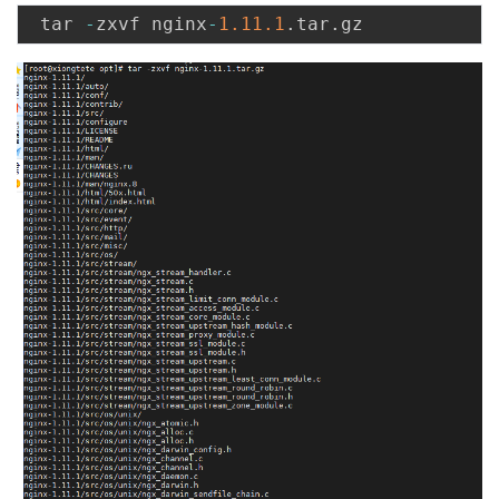
 tar 
-
zxvf nginx
-
1.11
.1
.
tar
.