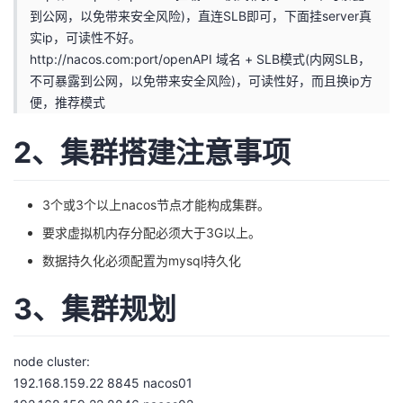
到公网，以免带来安全风险)，直连SLB即可，下面挂server真
我
注
的
开
实ip，可读性不好。
http://nacos.com
:port/openAPI 域名 + SLB模式(内网SLB，
的
Programs
发
不可暴露到公网，以免带来安全风险)，可读性好，而且换ip方
便，推荐模式
支
者
2、集群搭建注意事项
持
学
我
堂
3个或3个以上nacos节点才能构成集群。
要求虚拟机内存分配必须大于3G以上。
的
我
我
数据持久化必须配置为mysql持久化
技
的
的
我
3、集群规划
术
云
课
的
我
node cluster:
支
声
程
认
的
我
192.168.159.22 8845 nacos01