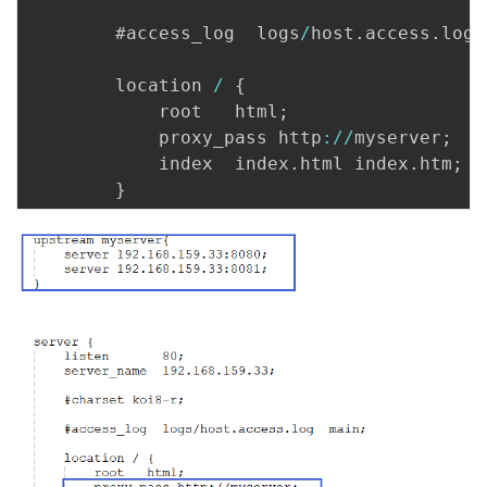
持
建
证
实
的
        #access_log  logs
/
host
.
access
.
log 
议
验
收
        location 
/
{
            root   html
;
藏
			proxy_pass http
:
/
/
myserver
;
            index  index
.
html index
.
htm
;
}