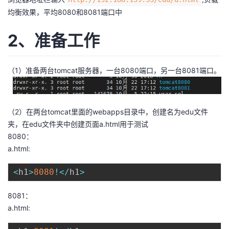
均衡效果，平均8080和8081端口中
者
2、准备工作
我
的
我
（1）准备两台tomcat服务器，一台8080端口，另一台8081端口。
博
的
我
（2）在两台tomcat里面的webapps目录中，创建名为edu文件
客
论
的
我
夹，在edu文件夹中创建页面a.html用于测试
8080：
坛
圈
的
我
a.html:
子
直
的
我
<
h1
>
8080
!
<
/
h1
>
我
播
活
的
8081：
a.html:
我
动
关
的