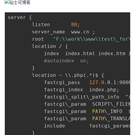
者
server 
{
        listen       
80
;
我
        server_name  www.cn 
;
        root   
"F:
\\
work
\\
www
\\
test\_for\_
的
我
        location / 
{
            index  index.html index.htm in
博
的
我
#autoindex  on;
}
客
论
的
我
        location ~ 
\
\
.php
(
.*
)
$ 
{
            fastcgi_pass   
127.0
.0.1:9000
;
坛
圈
的
我
            fastcgi_index  index.php
;
            fastcgi
\
_split
\
_path_info  ^
((
子
直
的
我
            fastcgi
\
_param  SCRIPT
\
_FILENA
            fastcgi
\
_param  
PATH
\
_INFO  
$f
我
播
活
的
            fastcgi
\
_param  
PATH
\
_TRANSLAT
            include        fastcgi_params
;
我
动
关
的
}