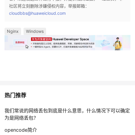
持
建
证
实
的
社区将立刻删除涉嫌侵权内容，举报邮箱：
cloudbbs@huaweicloud.com
议
验
收
Nginx
Windows
藏
热门推荐
我们常说的网络丢包到底是什么意思，什么情况下可以确定
为是网络丢包？
opencode简介