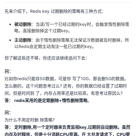
者
先来介绍下，Redis key 过期删除的策略有三种方式：
被动删除
：当读/写一个已经过期的key时，会触发惰性删除策
我
略，直接删除掉这个过期key。
的
我
主动删除
：由于惰性删除策略无法保证冷数据被及时删掉，所
以Redis会定期主动淘汰一批已过期的key。
博
的
我
但了解这些还不够，你还应该继续追问下去：
客
论
的
我
问：
比如你redis只能存5G数据，可是你 写了10G，那会删5G的数据。
坛
圈
的
我
怎么删的，这个问题思考过么? 还有，你的数据已经设置了过期时
间，但是时间到 了，内存占用率还是比较高，有思考过原因么?
子
直
的
我
答：
redis采用的是定期删除+惰性删除策略
。
问：
我
播
活
的
为什么不用定时删 除策略?
答：
定时删除,用一个定时器来负责监视key,过期则自动删除。虽然
我
动
关
的
内存及时释放，但是十分消耗CPU资源。在 大并发请求下，CPU要