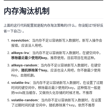
持
建
证
实
的
内存淘汰机制
议
验
收
上面的这行代码配置就是配内存淘汰策略的(什么，你没配过?好好反
藏
省一下自己) 。
noeviction
：当内存不足以容纳新写入数据时，新写入操作会
报错。应该没人用吧。
allkeys-lru
：当内存不足以容纳新写入数据时，在键空间中，
移除最近最少使用的key
。推荐使用，目前项目在用这种。
allkeys-random
：当内存不足以容纳新写入数据时，在键空
间中，
随机移除某个key
。应该也没人用吧，你不删最少使用
Key。去随机删。
volatile-lru
：当内存不足以容纳新写入数据时，在设置了过期
时间的键空间中，移除最近最少使用的key。这种情况一般是
把redis既当缓存，又做持久化存储的时候才用。不推荐
volatile-random
：当内存不足以容纳新写入数据时，在设置
了过期时间的键 空间中，随机移除某个key。依然不推荐