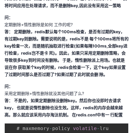
将时间应用在处理请求，而不是删除key,因此没有采用这一策略
我
注
的
开
问：
的
Programs
发
定期删除+惰性删除是如何 工作的呢?
答：
定期删除，redis默认每个100ms检查，是否有过期的key，
支
者
有过期key则删除。需要说明的是，redis不是 每个100ms将所有的
key检查一次，而是随机抽取进行检查(如果每隔100ms,全部key进
持
学
行检查，redis岂不是卡 死)。因此，如果只采用定期删除策略，会
导致很多key到时间没有删除。 于是，惰性删除派上用场。也就是
我
堂
说在你 获取某个key的时候，redis会检查一下，这个key如果设置
了过期时间那么是否过期了?如果过期了此时就会删 除。
的
我
我
问：
技
的
采用定期删除+惰性删除就没其他问题了么?
的
我
答：
不是的，如果定期删除没删除key。然后你也没即时去请求
术
云
key， 也就是说惰性删除也没生效。这样，redis的内存会越来越
课
的
我
高。那么就应该采用内存淘汰机制。 在redis.conf中有一 行配置
支
声
程
认
的
我
   # maxmemory
-
policy 
volatile
-