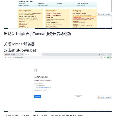
持
建
证
实
的
议
验
收
藏
出现以上页面表示Tomcat服务器启动成功
关闭Tomcat服务器
双击
shutdown.bat