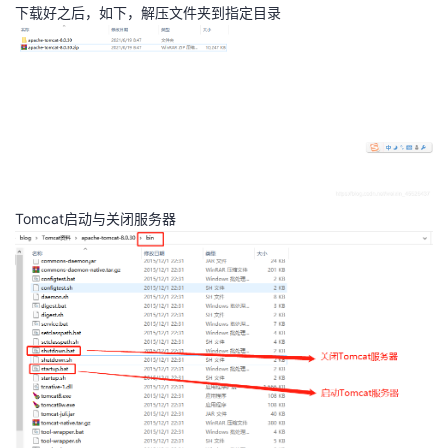
下载好之后，如下，解压文件夹到指定目录
者
我
的
我
博
的
我
Tomcat启动与关闭服务器
客
论
的
我
坛
圈
的
我
子
直
的
我
我
播
活
的
我
动
关
的