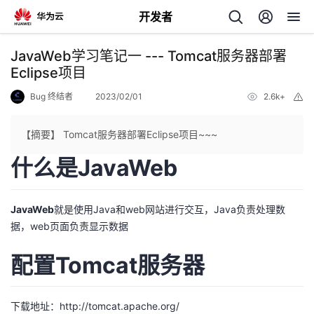
开发者
返
JavaWeb学习笔记一 --- Tomcat服务器部署
回
Eclipse项目
Bug 终结者
2023/02/01
2.6k+
举
报
【摘要】 Tomcat服务器部署Eclipse项目~~~
什么是JavaWeb
个
我
人
JavaWeb
就是使用Java和web网站进行交互，Java负责处理数
据，web页面负责显示数据
的
主
配置Tomcat服务器
开
页
发
下载地址：
http://tomcat.apache.org/