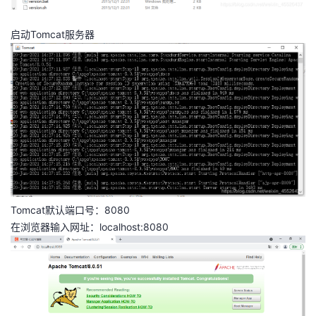
我
注
的
开
启动Tomcat服务器
的
Programs
发
支
者
持
学
我
堂
的
我
我
Tomcat默认端口号：8080
技
的
的
我
在浏览器输入网址：localhost:8080
术
云
课
的
我
支
声
程
认
的
我