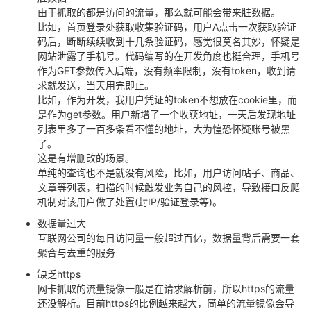
由于抓取的都是访问的流量，那么就可能会带来脏数据。
我
注
的
开
比如，首页登录处获取收集验证码，用户A点击一次获取验证
码后，断断续续收到十几条验证码，感觉很莫名其妙，怀疑是
的
Programs
发
网站泄露了手机号。代码编写的在开发角度也挺合理，手机号
作为GET参数传入后端，没有频率限制，没有token，收到请
支
者
求就发送，当天用完即止。
比如，作为开发，我用户凭证的token不想放在cookie里，而
是作为get参数。用户新增了一个收获地址，一天后发现地址
持
学
列表里多了一百多条看不懂的地址，大为惶恐怀疑账号被黑
了。
我
堂
这是有增删改的场景。
单纯的查询也不是就没有风险，比如，用户访问帖子、商品、
的
我
我
文章等列表，扫描的时候触发业务自己的风控，导致接口反爬
机制对该用户做了处置(封IP/验证登录等)。
技
的
的
我
数据量过大
互联网公司的每日访问量一般超过百亿，数据量背后需要一套
术
云
课
的
我
聚合与去重的服务
缺乏https
支
声
程
认
的
我
网卡抓取的流量镜像一般是在请求解析前，所以https的流量
还没解析。目前https的比例越来越大，简单的流量镜像会导