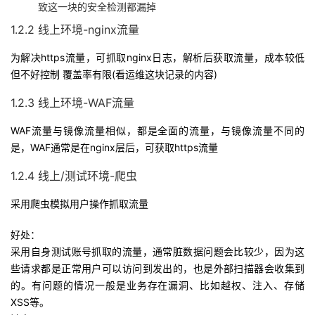
持
建
致这一块的安全检测都漏掉
证
实
的
1.2.2 线上环境-nginx流量
议
验
收
为解决https流量，可抓取nginx日志，解析后获取流量，成本较低
但不好控制 覆盖率有限(看运维这块记录的内容)
藏
1.2.3 线上环境-WAF流量
WAF流量与镜像流量相似，都是全面的流量，与镜像流量不同的
是，WAF通常是在nginx层后，可获取https流量
1.2.4 线上/测试环境-爬虫
采用爬虫模拟用户操作抓取流量
好处：
采用自身测试账号抓取的流量，通常脏数据问题会比较少，因为这
些请求都是正常用户可以访问到发出的，也是外部扫描器会收集到
的。有问题的情况一般是业务存在漏洞、比如越权、注入、存储
XSS等。