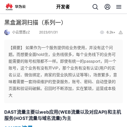
开发者
返
黑盒漏洞扫描（系列一）
回
小云悠悠zZ
2023/01/31
6.2k+
举
报
【摘要】 如果作为一个服务提供给业务使用，并没有这个问
题。而想要全面hold住，业务线很多，每个业务线下的业务可
能需要的账号权限都不一样。即使有统一的passport，同一个
个
账号，这个业务有没有开VIP，那个业务有没有认证(用户的实
名认证、微信绑定，商家的营业执照认证等等)，场景繁多，意
我
人
味着需要一套持续维护的登录服务，账号、密码、自动登录的
页面和验证码破解。召回时不断添加，实在繁琐，运营成本极
的
主
大
开
页
DAST流量主要以web应用(WEB流量以及对应API)和主机
服务(HOST流量与域名流量)为主
发