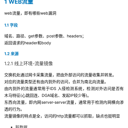
1 WEB流量
者
web流量，即有哪些web漏洞
我
1.1 字段
域名、路径、get参数、post参数、headers；
的
我
返回请求的header和body
博
的
我
1.2 来源
1.2.1 线上环境-流量镜像
客
论
的
我
交换机处通过网卡采集流量，把由外部访问的流量收集并转发。
坛
圈
的
我
对应的流量类型还有由内到外的访问，合并为南北向流量。
由内到外的流量通常用于IDS 入侵检测系统，检测对外访问是否有
子
直
的
我
木马特征(心跳回连、DGA域名、发起IP较少等)。
东西向流量，即内网server-server流量，通常用于检测内网横向渗
我
播
活
的
透的行为。
流量镜像的特点是全，访问的http流量都可以抓取，缺点也挺明显
我
动
关
的
脏数据