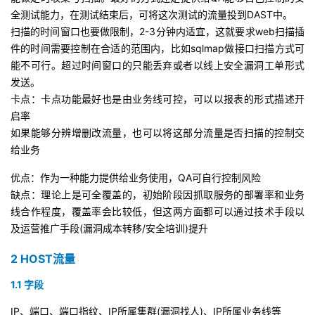
全测试能力，在测试结束后，可将这次测试的流量投到DAST中。
扫描的时间窗口也要做限制，2-3分钟内适宜，这就要求web扫描插
件的时间需要控制在合适的范围内，比如sqlmap做接口扫描方式可
能不可行。超过时间窗口的只能丢弃或者以线上安全漏洞工单形式
发送。
卡点：卡点功能最好也是由业务线可控，可以以报表的形式描述开
启率
如果能够分辨增删改流量，也可以将这部分流量是否扫描的控制交
给业务
优点：作为一种能力提供给业务使用，QA可自行控制风险
缺点：理论上是可全覆盖的，初始阶段因抓取服务的部署率和业务
线合作程度，覆盖率会比较低，但这两方面都可以通过技术手段以
及运营推广手段(漏洞成本转移/安全培训)提升
2 HOST流量
1.1 字段
IP、端口、端口指纹、IP所属集群(漏洞找人)、IP所属业务线等