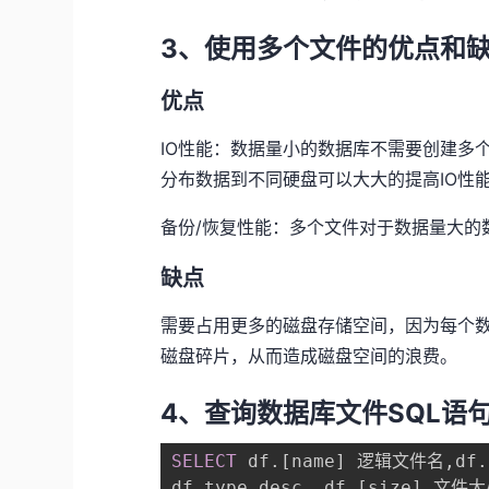
3、使用多个文件的优点和
优点
IO性能：数据量小的数据库不需要创建多
分布数据到不同硬盘可以大大的提高IO性
备份/恢复性能：多个文件对于数据量大的
缺点
需要占用更多的磁盘存储空间，因为每个
磁盘碎片，从而造成磁盘空间的浪费。
4、查询数据库文件SQL语
SELECT
 df
.
[
name
]
 逻辑文件名
,
df
.
df
.
type_desc
,
 df
.
[
size
]
 文件大