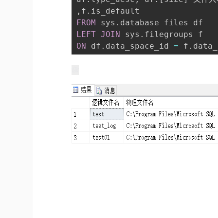
,
f
.
FROM
 sys
.
LEFT
JOIN
 sys
.
ON
 df
.
data_space_id 
=
 f
.