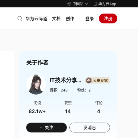
中国站
华为云App
华为云码道
文档
创作
登录
注册
关于作者
IT技术分享社区
博客：
248
粉丝：
2
阅读
获赞
评论
82.1w+
14
4
+ 关注
发消息