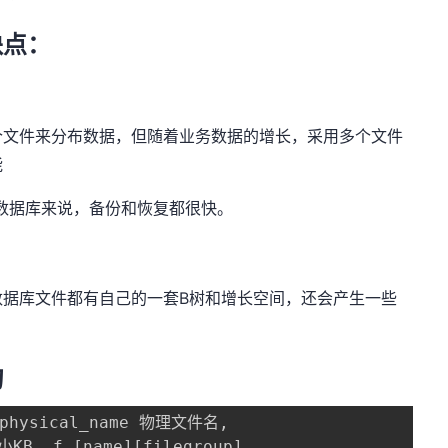
缺点：
个文件来分布数据，但随着业务数据的增长，采用多个文件
能
数据库来说，备份和恢复都很快。
数据库文件都有自己的一套B树和增长空间，还会产生一些
句
physical_name 物理文件名
,
小KB
,
 f
.
[
name
]
[
filegroup
]