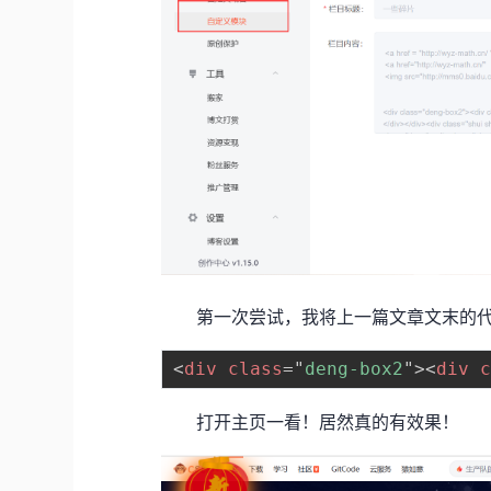
第一次尝试，我将上一篇文章文末的代
<
div
class
=
"
deng-box2
"
>
<
div
打开主页一看！居然真的有效果！