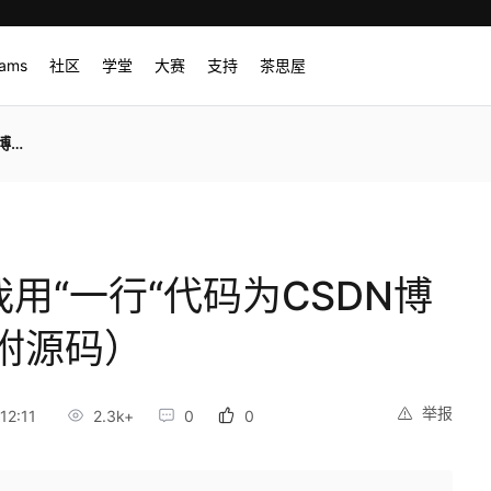
rams
社区
学堂
大赛
支持
茶思屋
码）
】我用“一行“代码为CSDN博
附源码）
举报
12:11
2.3k+
0
0