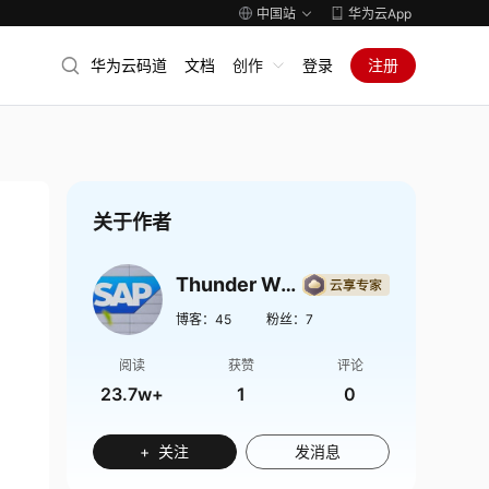
中国站
华为云App
华为云码道
文档
创作
登录
注册
关于作者
Thunder Wang
博客：
45
粉丝：
7
阅读
获赞
评论
23.7w+
1
0
+ 关注
发消息