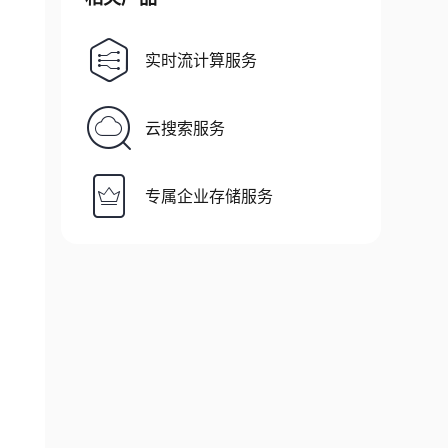
实时流计算服务
云搜索服务
专属企业存储服务
ss
=
"
deng-a
"
>
<
div
class
=
"
deng-b
"
>
<
div
class
=
"
d