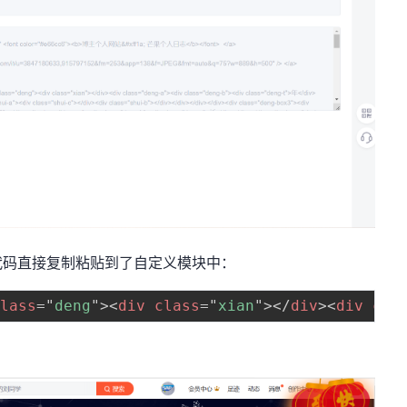
码直接复制粘贴到了自定义模块中：
class
=
"
deng
"
>
<
div
class
=
"
xian
"
>
</
div
>
<
div
cla