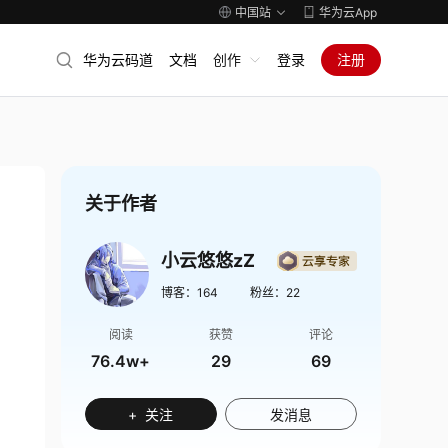
中国站
华为云App
华为云码道
文档
创作
登录
注册
关于作者
小云悠悠zZ
博客：
164
粉丝：
22
阅读
获赞
评论
76.4w+
29
69
+ 关注
发消息