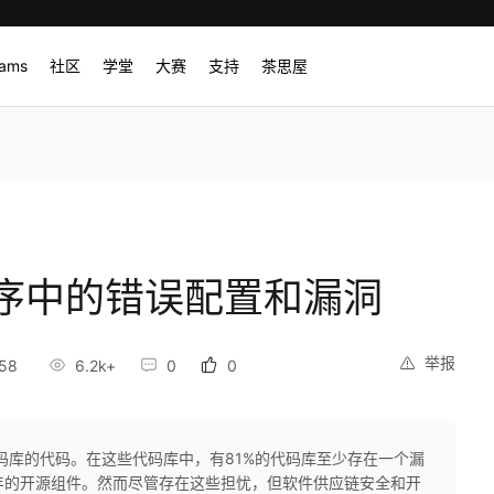
rams
社区
学堂
大赛
支持
茶思屋
序中的错误配置和漏洞
举报
:58
6.2k+
0
0
代码库的代码。在这些代码库中，有81%的代码库至少存在一个漏
年的开源组件。然而尽管存在这些担忧，但软件供应链安全和开