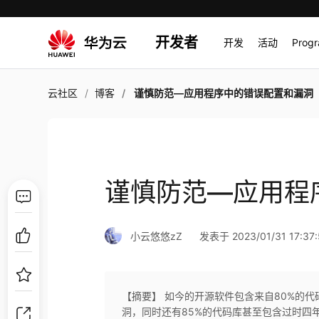
开发者
开发
活动
Prog
云社区
博客
谨慎防范—应用程序中的错误配置和漏洞
谨慎防范—应用程
小云悠悠zZ
发表于 2023/01/31 17:37
【摘要】 如今的开源软件包含来自80%的
洞，同时还有85%的代码库甚至包含过时四