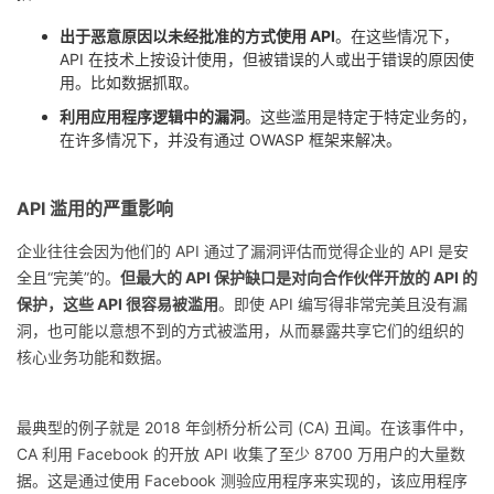
持
建
证
实
的
出于恶意原因以未经批准的方式使用 API
。在这些情况下，
API 在技术上按设计使用，但被错误的人或出于错误的原因使
议
验
收
用。比如数据抓取。
利用应用程序逻辑中的漏洞
。这些滥用是特定于特定业务的，
藏
在许多情况下，并没有通过 OWASP 框架来解决。
API 滥用的严重影响
企业往往会因为他们的 API 通过了漏洞评估而觉得企业的 API 是安
全且“完美”的。
但最大的 API 保护缺口是对向合作伙伴开放的 API 的
保护，这些 API 很容易被滥用
。即使 API 编写得非常完美且没有漏
洞，也可能以意想不到的方式被滥用，从而暴露共享它们的组织的
核心业务功能和数据。
最典型的例子就是 2018 年剑桥分析公司 (CA) 丑闻。在该事件中，
CA 利用 Facebook 的开放 API 收集了至少 8700 万用户的大量数
据。这是通过使用 Facebook 测验应用程序来实现的，该应用程序