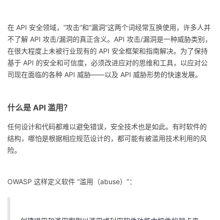
者
在 API 安全领域，“攻击”和“漏洞”这两个词经常互换使用，许多人并
不了解 API 攻击/漏洞的真正含义。API 攻击/漏洞是一种威胁类别，
我
在很大程度上未被行业现有的 API 安全框架和指南解决。为了保持
基于 API 的安全和可信度，必须改进应对的思维和工具，以应对公
的
我
司现在面临的各种 API 威胁——以及 API 威胁形势的快速发展。
博
的
我
什么是 API 滥用？
客
论
的
我
任何设计和代码都难以避免错误，安全技术也是如此。有时软件的
坛
圈
的
我
结构，哪怕是根据相应规范设计的，都可能有被滥用技术利用的风
险。
子
直
的
我
OWASP 这样定义软件 “滥用（abuse）”：
我
播
活
的
我
动
关
的