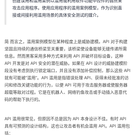
创建误用和滥用案例以滥用或利用软件功能中控件的弱点来
我
注
的
开
攻击应用程序。使用应用程序的滥用案例模型，作为识别直
接或间接利用滥用场景的具体安全测试的媒介。
的
Programs
发
支
者
简 而言之，滥用案例模型在某种程度上是威胁建模。API 对于构建
坚固且持续的通信桥梁至关重要，该桥梁使设备能够无缝传递所需
持
学
信息。然而黑客采用多种方式来利用 API 并破坏目标设备，这种
API 开发是对 API 安全的潜在威胁。如果在 API 设计的威胁建模阶
我
堂
段没有考虑到执行锁定端口，并且没有添加补偿控制，那么这些 API
就有可能被“滥用”。API 滥用是指错误处理 API、获得未经批准的访
的
我
我
问和修改关键功能的行为，以便 API 可用于攻击服务器或使服务器
超载等敌对过程。它是在机器人、网络钓鱼攻击或手动插入恶意代
技
的
的
我
码的帮助下执行的。
术
云
课
的
我
API 滥用很常见，但原因不总是因为 API 本身设计不佳。有时 API
支
声
程
认
的
我
具有可预测的设计结构，这也让攻击者有机会滥用 API。API 滥用包
括：