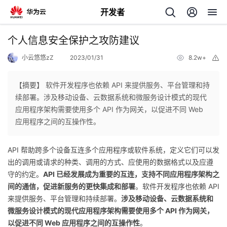
开发者
返
个人信息安全保护之攻防建议
回
小云悠悠zZ
2023/01/31
8.2w+
举
报
【摘要】 软件开发程序也依赖 API 来提供服务、平台管理和持
续部署。涉及移动设备、云数据系统和微服务设计模式的现代
应用程序架构需要使用多个 API 作为网关，以促进不同 Web
个
应用程序之间的互操作性。
我
人
API 帮助跨多个设备互连多个应用程序或软件系统，定义它们可以发
出的调用或请求的种类、调用的方式、应使用的数据格式以及应遵
的
主
守的约定。
API 已经发展成为重要的互连，支持不同应用程序架构之
间的通信，促进新服务的更快集成和部署
。软件开发程序也依赖 API
开
页
来提供服务、平台管理和持续部署。
涉及移动设备、云数据系统和
微服务设计模式的现代应用程序架构需要使用多个 API 作为网关，
发
以促进不同 Web 应用程序之间的互操作性
。