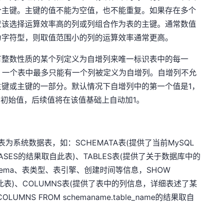
个主键。主键的值不能为空值，也不能重复。如果存在多个
应该选择运算效率高的列或列组合作为表的主键。通常数值
为字符型，则取值范围小的列的运算效率通常更高。
具有整数性质的某个列定义为自增列来唯一标识表中的每一
ENT。一个表中最多只能有一个列被定义为自增列。自增列不允
键或主键的一部分。默认情况下自增列中的第一个值是1，
的初始值，后续值将在该值基础上自动加1。
的数据表为系统数据表，如：SCHEMATA表(提供了当前MySQL
ASES的结果取自此表)、TABLES表(提供了关于数据库中的
ema、表类型、表引擎、创建时间等信息，SHOW
结果取自此表)、COLUMNS表(提供了表中的列信息，详细表述了某
NS FROM schemaname.table_name的结果取自