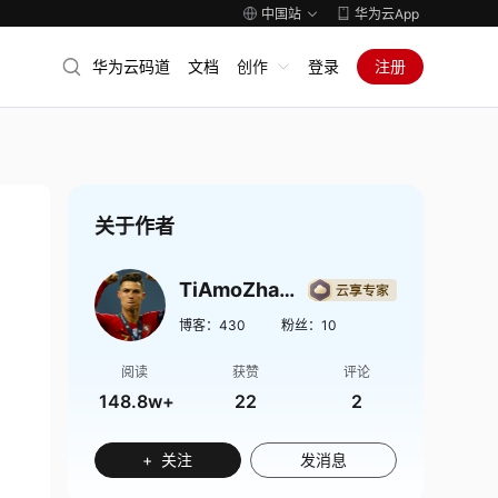
中国站
华为云App
华为云码道
文档
创作
登录
注册
关于作者
TiAmoZhang
博客：
430
粉丝：
10
阅读
获赞
评论
148.8w+
22
2
+ 关注
发消息