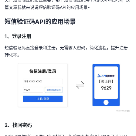
篇文章我就来说说短信验证码API的应用场景~
者
短信验证码API的应用场景
我
1、登录注册
的
我
短信验证码直接登录和注册，无需输入密码，简化流程，提升注册
博
的
我
转化率。
客
论
的
我
坛
圈
的
我
子
直
的
我
我
播
活
的
2、找回密码
我
动
关
的