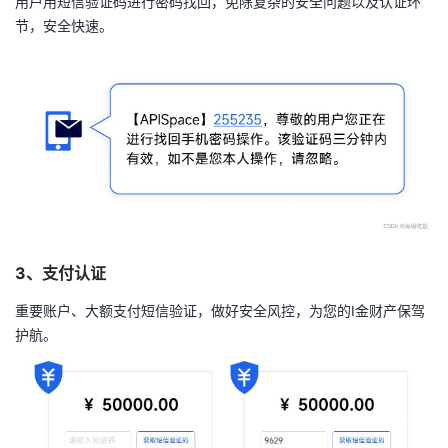
用户用短信验证码进行密码找回，免除复杂的安全问题以及认证环
我
注
的
开
节，安全快速。
的
Programs
发
支
者
持
学
我
堂
的
我
我
3、支付认证
重要账户、大额支付短信验证，做好安全风控，为您的I金财产保驾
技
的
的
我
护航。
术
云
课
的
我
支
声
程
认
的
我