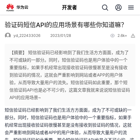
开发者
返
验证码短信API的应用场景有哪些你知道嘛？
回
yd_222433026
2023/01/28
2.6k+
举
报
【摘要】 短信验证码已经影响到了我们生活方方面面，成为了
不可或缺的一部分。同时，短信验证码也是用户体验中的一个
重要指标，如果手机经常出现接收验证码很慢甚至是没有接收
个
到验证码的情况，这就会严重影响到网站或者APP的用户体
验，从而导致大量用户的流失。短信验证码如此重要，那个短
我
人
信验证码API也是必不可少的，这篇文章我就来说说短信验证码
API的应用场景~
的
主
短信验证码已经影响到了我们生活方方面面，成为了不可或缺的一
部分。同时，短信验证码也是用户体验中的一个重要指标，如果手
开
页
机经常出现接收验证码很慢甚至是没有接收到验证码的情况，这就
会严重影响到网站或者APP的用户体验，从而导致大量用户的流
发
失。短信验证码如此重要，那个短信验证码API也是必不可少的，这