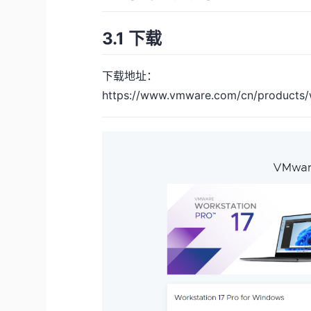
3.1 下载
下载地址：
https://www.vmware.com/cn/products/w