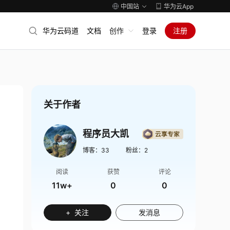
中国站
华为云App
华为云码道
文档
创作
登录
注册
关于作者
程序员大凯
博客：
33
粉丝：
2
阅读
获赞
评论
11w+
0
0
+ 关注
发消息