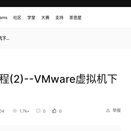
rams
社区
学堂
大赛
支持
茶思屋
机下载
教程(2)--VMware虚拟机下
举报
04
1.7k+
0
0