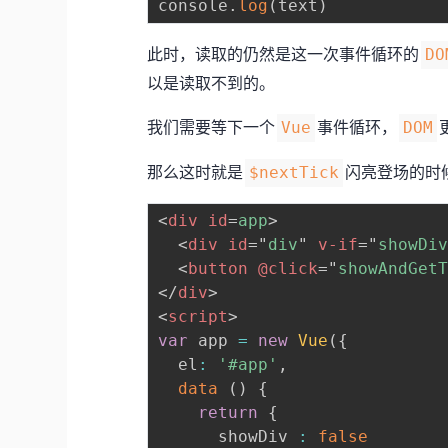
console
.
log
(
text
)
此时，读取的仍然是这一次事件循环的
DO
以是读取不到的。
我们需要等下一个
事件循环，
Vue
DOM
那么这时就是
闪亮登场的时
$nextTick
<
div
id
=
app
>
<
div
id
=
"
div
"
v-if
=
"
showDi
<
button
@click
=
"
showAndGet
</
div
>
<
script
>
var
 app 
=
new
Vue
(
{
  el
:
'#app'
,
data
(
)
{
return
{
      showDiv 
:
false