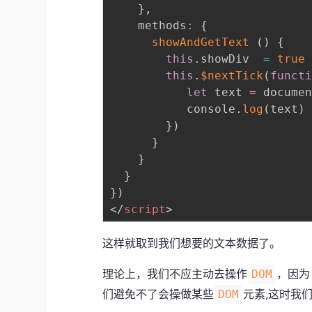
}
,
    methods
:
{
showAndGetText
(
)
{
this
.
showDiv  
=
true
this
.
$nextTick
(
funct
let
 text 
=
 docume
    	   console
.
log
(
text
)
}
)
}
}
}
}
)
</
script
>
这样就取到我们想要的文本数据了。
理论上，我们不应主动去操作
，因为
DOM
们避免不了会操做某些
元素,这时我
DOM