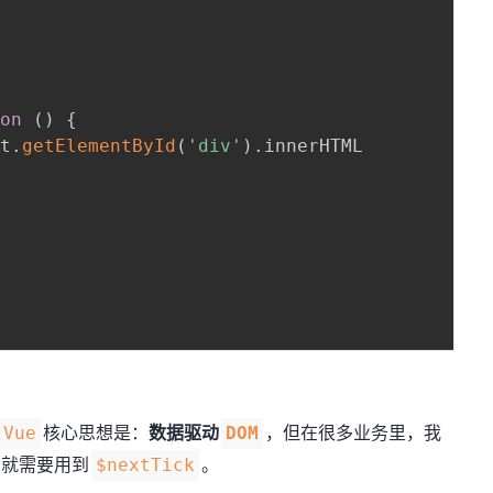
ion
(
)
{
nt
.
getElementById
(
'div'
)
.
innerHTML

核心思想是：
数据驱动
，但在很多业务里，我
Vue
DOM
们就需要用到
。
$nextTick