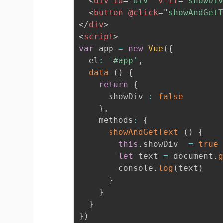
<
div
id
=
"
div
"
v-if
=
"
showDi
<
button
@click
=
"
showAndGet
</
div
>
<
script
>
var
 app 
=
new
Vue
(
{
  el
:
'#app'
,
data
(
)
{
return
{
      showDiv 
:
false
}
,
    methods
:
{
showAndGetText
(
)
{
this
.
showDiv  
=
true
let
 text 
=
 document
.
        console
.
log
(
text
)
}
}
}
}
)