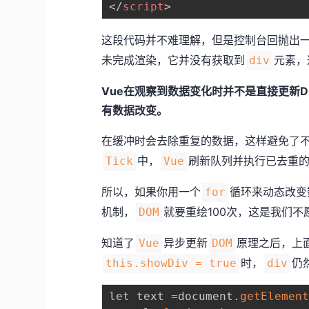
</
script
>
这段代码并不难理解，但是控制台回抛出
未完成渲染，它并没有获取到
元素，
div
Vue在观察到数据变化时并不是直接更新
有数据改变。
在缓冲时会去除重复的数据，这样避免了
中，
刷新队列并执行已去重
Tick
Vue
所以，如果你用一个
循环来动态改变
for
机制，
就要重绘100次，这是我们不
DOM
知道了
异步更新
原理之后，上
Vue
DOM
时，
仍
this.showDiv = true
div
let text 
=
document
.
getElemen