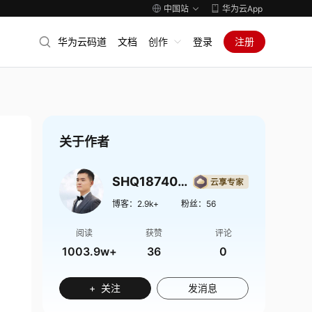
中国站
华为云App
华为云码道
文档
创作
登录
注册
关于作者
SHQ1874009
博客：
2.9k+
粉丝：
56
阅读
获赞
评论
1003.9w+
36
0
+ 关注
发消息