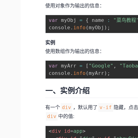
使用对象作为输出的信息：
var
 myObj 
=
{
 name 
:
"菜鸟教程
console
.
info
(
myObj
)
;
实例
使用数组作为输出的信息：
var
 myArr 
=
[
"Google"
,
"Taob
console
.
info
(
myArr
)
;
一、实例介绍
有一个
，默认用了
隐藏，点
div
v-if
中的值:
div
<
div
id
=
app
>