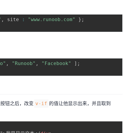
"
,
 site 
:
"www.runoob.com"
}
;
ao"
,
"Runoob"
,
"Facebook"
]
;
击按钮之后，改变
的值让他显示出来，并且取到
v-if