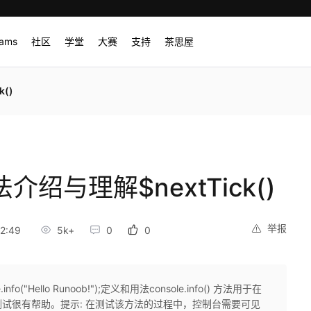
rams
社区
学堂
大赛
支持
茶思屋
k()
 方法介绍与理解$nextTick()
举报
2:49
5k+
0
0
"Hello Runoob!");定义和用法console.info() 方法用于在
试很有帮助。提示: 在测试该方法的过程中，控制台需要可见