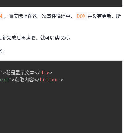
，而实际上在这一次事件循环中，
并没有更新，所
M
DOM
更新完成后再读取，就可以读取到。
候：
v
"
>
我是显示文本
</
div
>
Text
"
>
获取内容
</
button
>