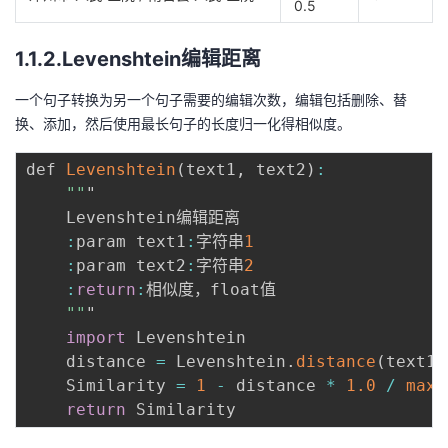
0.5
1.1.2.Levenshtein编辑距离
一个句子转换为另一个句子需要的编辑次数，编辑包括删除、替
换、添加，然后使用最长句子的长度归一化得相似度。
def 
Levenshtein
(
text1
,
 text2
)
:
""
"

    Levenshtein编辑距离

:
param text1
:
字符串
1
:
param text2
:
字符串
2
:
return
:
相似度，float值

""
"

import
 Levenshtein

    distance 
=
 Levenshtein
.
distance
(
text1
,
    Similarity 
=
1
-
 distance 
*
1.0
/
max
(
return