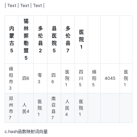
| Text | Text | Text |
锡
内
林
多
县
多
医
蒙
郭
伦
医
伦
院
古
勒
县
院
县
1
5
盟
2
5
7
5
绵
医
四
绵
医
阳
零
四
四6
院
川
阳
4045
院
市
3
6
1
5
5
1
3
邓
南
医
人
医
州
人
召
院
民
院
市
民4
县
1
4
1
7
7
c.hash函数映射词向量