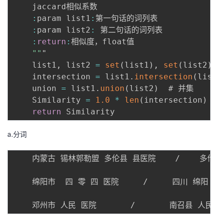
{
    jaccard相似系数

ja
:
param list1
:
第一句话的词列表 

c
:
param list2
:
 第二句话的词列表

c
:
return
:
相似度，float值 

a
""
"

r
    list1
,
 list2 
=
set
(
list1
)
,
set
(
list2
)
 
d
    intersection 
=
 list1
.
intersection
(
list
}
    union 
=
 list1
.
union
(
list2
)
  # 并集

=
    Similarity 
=
1.0
*
len
(
intersection
)
/
\f
return
r
a
a.分词
c
{
    内蒙古 锡林郭勒盟 多伦县 县医院    /    多伦
A
\
    绵阳市  四 零 四 医院     /     四川 绵阳 4
b
ig
c