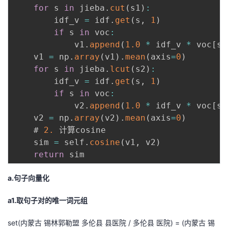
h
for
 s 
in
 jieba
.
cut
(
s1
)
:
t)
        idf_v 
=
 idf
.
get
(
s
,
1
)
}
if
 s 
in
 voc
:
            v1
.
append
(
1.0
*
 idf_v 
*
 voc
[
s
]
    v1 
=
 np
.
array
(
v1
)
.
mean
(
axis
=
0
)
for
 s 
in
 jieba
.
lcut
(
s2
)
:
        idf_v 
=
 idf
.
get
(
s
,
1
)
if
 s 
in
 voc
:
            v2
.
append
(
1.0
*
 idf_v 
*
 voc
[
s
]
    v2 
=
 np
.
array
(
v2
)
.
mean
(
axis
=
0
)
    # 
2.
 计算cosine

    sim 
=
 self
.
cosine
(
v1
,
 v2
)
return
a.句子向量化
a1.取句子对的唯一词元组
set(内蒙古 锡林郭勒盟 多伦县 县医院 / 多伦县 医院) = (内蒙古 锡