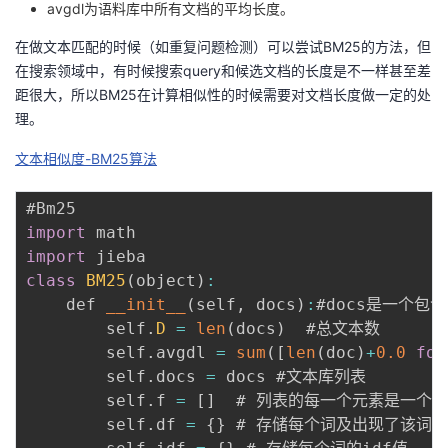
t(
avgdl为语料库中所有文档的平均长度。
d
e
q
ot
{
在做文本匹配的时候（如重复问题检测）可以尝试BM25的方法，但
_i
R
S
在搜索领域中，有时候搜索query和候选文档的长度是不一样甚至差
\r
\l
c
距很大，所以BM25在计算相似性的时候需要对文档长度做一定的处
ig
ef
or
理。
h
t(
e
t)
q_
文本相似度-BM25算法
}
=
i,
(
\l
d
Q
o
\r
import
,
g
ig
import
d
\f
ht
class
BM25
(
object
)
:
)
ra
)
    def 
__init__
(
self
,
 docs
)
:
#docs是一个包
=
c
        self
.
D
=
len
(
docs
)
  #总文本数

\
{
        self
.
avgdl 
=
sum
(
[
len
(
doc
)
+
0.0
for
s
N
        self
.
docs 
=
 docs #文本库列表

u
-
        self
.
f 
=
[
]
  # 列表的每一个元素是一个d
m
n
        self
.
df 
=
{
}
 # 存储每个词及出现了该词的
_i
\l