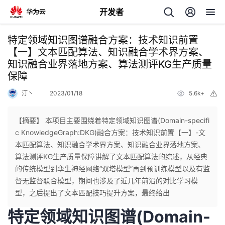
开发者
返
特定领域知识图谱融合方案：技术知识前置
回
【一】文本匹配算法、知识融合学术界方案、
知识融合业界落地方案、算法测评KG生产质量
保障
汀丶
2023/01/18
5.6k+
举
报
个
【摘要】 本项目主要围绕着特定领域知识图谱(Domain-specifi
c KnowledgeGraph:DKG)融合方案：技术知识前置【一】-文
我
人
本匹配算法、知识融合学术界方案、知识融合业界落地方案、
算法测评KG生产质量保障讲解了文本匹配算法的综述，从经典
的
主
的传统模型到孪生神经网络“双塔模型”再到预训练模型以及有监
督无监督联合模型，期间也涉及了近几年前沿的对比学习模
开
型，之后提出了文本匹配技巧提升方案，最终给出
页
特定领域知识图谱(Domain-
发