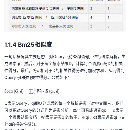
1.1.4 Bm25相似度
一句话概况其主要思想：对Query（待查询语句）进行语素解析，生
成语素qi；然后，对于每个搜索结果D，计算每个语素qi与D的相关
性得分，最后，将qi相对于D的相关性得分进行加权求和，从而得到
Query与D的相关性得分。公式如下：
\o
n
S
c
o
r
e
(
,
)
=
⋅
(
,
)
∑
Q
d
W
R
q
d
i
i
i
pe
ra
Q表示Query，qi即Q分词后的每一个解析语素（对中文而言，我们
to
可以把对Query的分词作为语素分析，每个词看成语素qi）。d表示
rn
一个搜索结果文档，Wi表示语素qi的权重，R(qi，d)表示语素qi与文
a
档d的相关性得分。