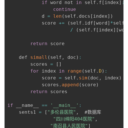
if
 word not 
in
 self
.
f
[
index
]
:
ra
\r
continue
c
ig
            d 
=
len
(
self
.
docs
[
index
]
)
{f
h
            score 
+=
(
self
.
idf
[
word
]
*
self
.
_i
t)
/
(
self
.
f
[
index
]
[
wor
\
+
c
0.
return
 score

d
5
ot
}
    def 
simall
(
self
,
 doc
)
:
\l
        scores 
=
[
]
ef
for
 index 
in
range
(
self
.
D
)
:
t(
            score 
=
 self
.
sim
(
doc
,
 index
)
k
            scores
.
append
(
score
)
_
return
 scores

1
+
if
 __name__ 
==
'__main__'
:
1
    sents1 
=
[
"多伦县医院"
,
  #数据库

\r
"四川绵阳404医院"
,
ig
"南召县人民医院"
]
h