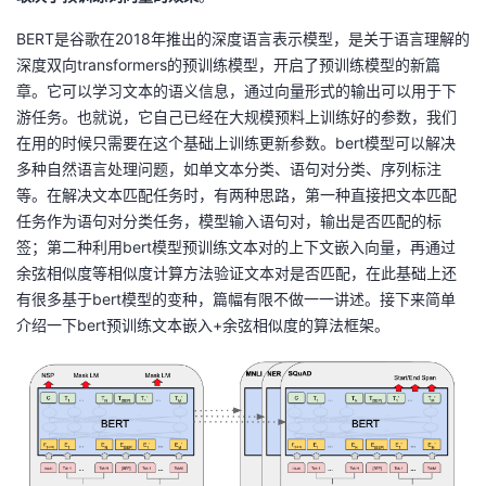
1,
x
BERT是谷歌在2018年推出的深度语言表示模型，是关于语言理解的
2)
深度双向transformers的预训练模型，开启了预训练模型的新篇
=
章。它可以学习文本的语义信息，通过向量形式的输出可以用于下
\f
游任务。也就说，它自己已经在大规模预料上训练好的参数，我们
ra
在用的时候只需要在这个基础上训练更新参数。bert模型可以解决
c
多种自然语言处理问题，如单文本分类、语句对分类、序列标注
{
等。在解决文本匹配任务时，有两种思路，第一种直接把文本匹配
x
任务作为语句对分类任务，模型输入语句对，输出是否匹配的标
1
签；第二种利用bert模型预训练文本对的上下文嵌入向量，再通过
\
余弦相似度等相似度计算方法验证文本对是否匹配，在此基础上还
c
有很多基于bert模型的变种，篇幅有限不做一一讲述。接下来简单
d
介绍一下bert预训练文本嵌入+余弦相似度的算法框架。
ot
x
2
}
{|
x