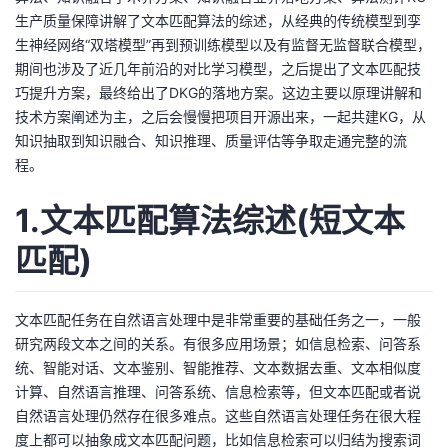
我
注
的
生产质量保障讲解了文本匹配算法的综述，从经典的传统模型到孪
开
生神经网络“双塔模型”再到预训练模型以及有监督无监督联合模型，
的
期间也涉及了近几年前沿的对比学习模型，之后提出了文本匹配技
Programs
发
巧提升方案，最终给出了DKG的落地方案。这边主要以原理讲解和
技术方案阐述为主，之后会慢慢把项目开源出来，一起共建KG，从
支
者
知识抽取到知识融合、知识推理、质量评估等争取走通完整的流
程。
持
学
1.文本匹配算法综述(短文本
我
堂
匹配)
的
我
我
技
的
的
我
文本匹配任务在自然语言处理中是非常重要的基础任务之一，一般
研究两段文本之间的关系。有很多应用场景；如信息检索、问答系
术
云
课
的
我
统、智能对话、文本鉴别、智能推荐、文本数据去重、文本相似度
计算、自然语言推理、问答系统、信息检索等，但文本匹配或者说
支
声
程
认
的
我
自然语言处理仍然存在很多难点。这些自然语言处理任务在很大程
度上都可以抽象成文本匹配问题，比如信息检索可以归结为搜索词