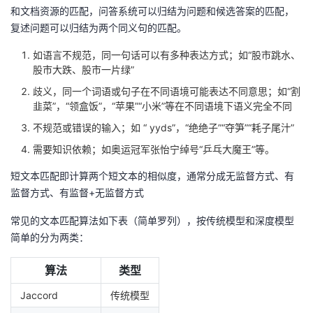
持
建
证
实
的
和文档资源的匹配，问答系统可以归结为问题和候选答案的匹配，
复述问题可以归结为两个同义句的匹配。
议
验
收
如语言不规范，同一句话可以有多种表达方式；如“股市跳水、
股市大跌、股市一片绿”
藏
歧义，同一个词语或句子在不同语境可能表达不同意思；如“割
韭菜”，“领盒饭”，“苹果”“小米”等在不同语境下语义完全不同
不规范或错误的输入；如 “ yyds”，“绝绝子”“夺笋”“耗子尾汁”
需要知识依赖；如奥运冠军张怡宁绰号“乒乓大魔王”等。
短文本匹配即计算两个短文本的相似度，通常分成无监督方式、有
监督方式、有监督+无监督方式
常见的文本匹配算法如下表（简单罗列），按传统模型和深度模型
简单的分为两类：
算法
类型
Jaccord
传统模型