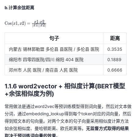
b.计算余弦距离
\
1
⋅
2
x
x
C
o
s
(
1
,
2
)
=
x
x
∣
1
∣
∣
2
∣
x
x
o
p
句子
距离
er
内蒙古 锡林郭勒盟 多伦县 县医院 / 多伦县 医院
0.3535
at
or
绵阳市 四零四医院/四川 绵阳 404 医院
0.1889
n
邓州市 人民 医院 / 南召县 人民 医院
0.6666
a
m
1.1.6 word2vector + 相似度计算(BERT模型
e
+余弦相似度为例)
{
C
常用做法是通过word2vec等预训练模型得到词向量，然后对文本做
o
分词，通过embedding_lookup得到每个token对应的词向量，然后
s
得到短文本的句向量。对两个文本的句子向量采用相似度计算方法
}
如余弦相似度、曼哈顿距离、欧氏距离等。
无监督方式取得的结果
(x
取决于预训练词向量的效果
。