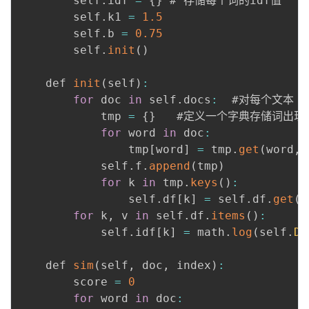
        self
.
idf 
=
{
}
 # 存储每个词的idf值

^
ef
        self
.
k1 
=
1.5
n
t(
        self
.
b 
=
0.75
I
q
        self
.
init
(
)
D
_i
F
\r
    def 
init
(
self
)
:
\l
ig
for
 doc 
in
 self
.
docs
:
  #对每个文本

ef
h
            tmp 
=
{
}
   #定义一个字典存储词出现频
t(
t)
for
 word 
in
 doc
:
q
+
                tmp
[
word
]
=
 tmp
.
get
(
word
,
_i
0.
            self
.
f
.
append
(
tmp
)
\r
5
for
 k 
in
 tmp
.
keys
(
)
:
ig
}
                self
.
df
[
k
]
=
 self
.
df
.
get
(
k
h
{
for
 k
,
 v 
in
 self
.
df
.
items
(
)
:
t)
n
            self
.
idf
[
k
]
=
 math
.
log
(
self
.
D
-
\
\l
c
ef
    def 
sim
(
self
,
 doc
,
 index
)
:
d
t(
        score 
=
0
ot
q
for
 word 
in
 doc
:
\f
_i