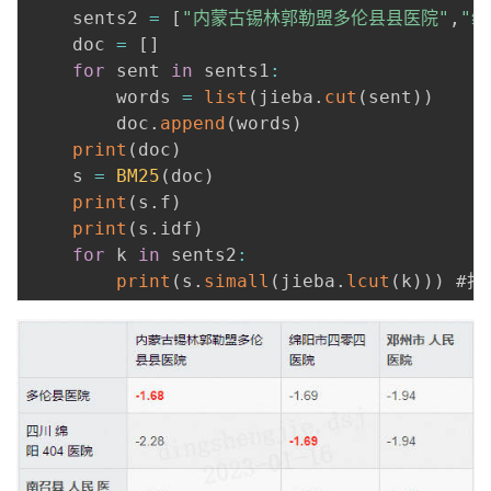
    sents2 
=
[
"内蒙古锡林郭勒盟多伦县县医院"
,
"
t)
    doc 
=
[
]
}
for
 sent 
in
 sents1
:
{f
        words 
=
list
(
jieba
.
cut
(
sent
)
)
_i
        doc
.
append
(
words
)
+
print
(
doc
)
k
    s 
=
BM25
(
doc
)
_
print
(
s
.
f
)
1
print
(
s
.
idf
)
\
for
 k 
in
 sents2
:
c
print
(
s
.
simall
(
jieba
.
lcut
(
k
)
)
)
d
ot
\l
ef
t(
1-
b
+