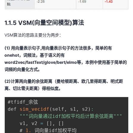
b
\
c
d
1.1.5 VSM(向量空间模型)算法
ot
VSM算法的思路主要分为两步：
\f
ra
(1) 用向量表示句子,用向量表示句子的方法很多，简单的有
c
onehot，词频法，基于语义的有
{
word2vec/fastText/glove/bert/elmo等，本例中使用基于简单的
d
词频的向量化方式。
l}
{
(2)计算两向量的余弦距离（曼哈顿距离、欧几里得距离、明式距
a
离、切比雪夫距离）得相似度。
v
g
#tfidf_余弦

d
def 
sim_vecidf
(
self
,
 s1
,
 s2
)
:
l}
""
"词向量通过idf加权平均后计算余弦距离"
""
\r
    v1
,
 v2 
=
[
]
,
[
]
ig
    # 
1.
 词向量idf加权平均
