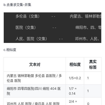
a
b.去重求交集–并集
p
B
    多伦县（交集）    --      内蒙古、锡林郭
}
{
    医院（交集）      --        绵阳市、四、
A
\
b
ig
c.相似度
c
u
真实
文本对
相似度
p
标签
B
内蒙古 锡林郭勒盟 多伦县 县医院 / 多
}
1/5=0.2
1
伦县 医院
绵阳市 四零四医院/四川 绵阳 404 医
1/7 =
1
院
0.14
2/4 =
邓州市 人民 医院 / 南召县 人民 医院
0