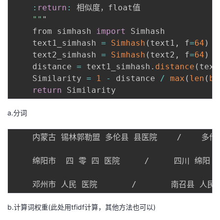
:
return
:
 相似度，float值

""
"

    from simhash 
import
 Simhash

    text1_simhash 
=
Simhash
(
text1
,
 f
=
64
)
  
    text2_simhash 
=
Simhash
(
text2
,
 f
=
64
)
  
    distance 
=
 text1_simhash
.
distance
(
text
    Similarity 
=
1
-
 distance 
/
max
(
len
(
bi
return
a.分词
    内蒙古 锡林郭勒盟 多伦县 县医院    /    多伦
    绵阳市  四 零 四 医院     /     四川 绵阳 4
b.计算词权重(此处用tfidf计算，其他方法也可以)