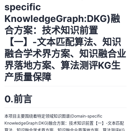
specific
者
KnowledgeGraph:DKG)融
我
合方案：技术知识前置
的
我
【一】-文本匹配算法、知识
融合学术界方案、知识融合业
博
的
我
界落地方案、算法测评KG生
客
论
的
我
产质量保障
坛
圈
的
我
子
直
的
我
0.前言
我
播
活
的
本项目主要围绕着特定领域知识图谱(Domain-specific
我
动
关
的
KnowledgeGraph:DKG)融合方案：技术知识前置【一】-文本匹配
算法、知识融合学术界方案、知识融合业界落地方案、算法测评KG