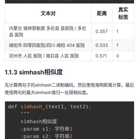
真实
文本对
距离
标签
内蒙古 锡林郭勒盟 多伦县 县医院 / 多伦
0.357
1
县 医院
绵阳市 四零四医院/四川 绵阳 404 医院
0.333
1
邓州市 人民 医院 / 南召县 人民 医院
0.571
0
1.1.3 simhash相似度
先计算两句子的simhash二进制编码，然后使用海明距离计算，最后
使用两句的最大simhash值归一化得相似度。
def 
simhash_
(
text1
,
 text2
)
:
""
"

    simhash相似度

:
param s1
:
 字符串
1
:
param s2
:
 字符串
2