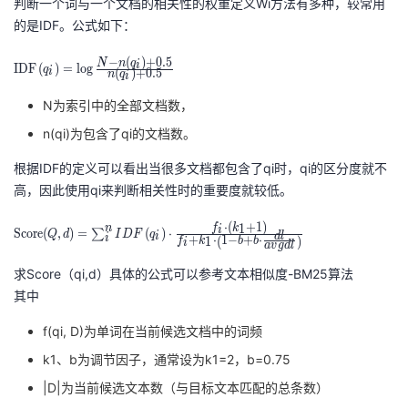
m
判断一个词与一个文档的相关性的权重定义Wi方法有多种，较常用
e{
的是IDF。公式如下：
Sc
\
−
(
)
+
0
.
5
N
n
q
i
or
I
D
F
(
)
=
lo
g
q
(
)
+
0
.
5
i
n
q
i
o
e}
p
N为索引中的全部文档数，
(
er
Q
n(qi)为包含了qi的文档数。
at
,
根据IDF的定义可以看出当很多文档都包含了qi时，qi的区分度就不
or
d)
高，因此使用qi来判断相关性时的重要度就较低。
n
=
a
\s
\
⋅
(
+
1
)
1
n
f
k
i
S
c
o
r
e
(
,
)
=
(
)
⋅
∑
m
Q
d
I
D
F
q
d
l
i
+
⋅
1
−
+
⋅
i
(
)
1
u
f
k
b
b
i
a
v
g
d
l
o
e
m
p
求Score（qi,d）具体的公式可以参考文本相似度-BM25算法
{I
_i
er
其中
D
^
at
F
n
f(qi, D)为单词在当前候选文档中的词频
or
}
W
n
k1、b为调节因子，通常设为k1=2，b=0.75
\l
_i
a
|D|为当前候选文本数（与目标文本匹配的总条数）
ef
\c
m