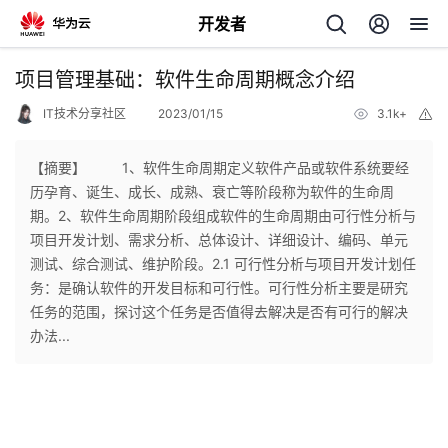
开发者
返
项目管理基础：软件生命周期概念介绍
回
IT技术分享社区
2023/01/15
3.1k+
举
报
【摘要】 ​ 1、软件生命周期定义软件产品或软件系统要经
历孕育、诞生、成长、成熟、衰亡等阶段称为软件的生命周
期。2、软件生命周期阶段组成软件的生命周期由可行性分析与
个
项目开发计划、需求分析、总体设计、详细设计、编码、单元
测试、综合测试、维护阶段。2.1 可行性分析与项目开发计划任
我
人
务：是确认软件的开发目标和可行性。可行性分析主要是研究
任务的范围，探讨这个任务是否值得去解决是否有可行的解决
的
主
办法...
开
页
发