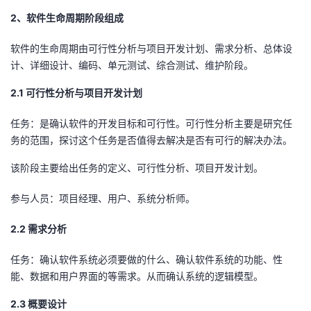
我
注
的
开
2、软件生命周期阶段组成
的
软件的生命周期由可行性分析与项目开发计划、需求分析、总体设
Programs
发
计、详细设计、编码、单元测试、综合测试、维护阶段。
支
者
2.1 可行性分析与项目开发计划
持
学
任务：是确认软件的开发目标和可行性。可行性分析主要是研究任
务的范围，探讨这个任务是否值得去解决是否有可行的解决办法。
我
堂
该阶段主要给出任务的定义、可行性分析、项目开发计划。
的
我
我
参与人员：项目经理、用户、系统分析师。
技
的
的
我
2.2 需求分析
术
云
课
的
我
任务：确认软件系统必须要做的什么、确认软件系统的功能、性
能、数据和用户界面的等需求。从而确认系统的逻辑模型。
支
声
程
认
的
我
2.3 概要设计