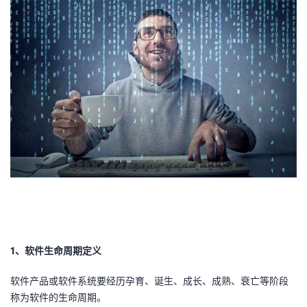
者
我
的
我
博
的
我
客
论
的
我
坛
圈
的
我
子
直
的
我
1、软件生命周期定义
我
播
活
的
软件产品或软件系统要经历孕育、诞生、成长、成熟、衰亡等阶段
我
动
关
的
称为软件的生命周期。