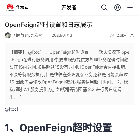
开发者
返
OpenFeign超时设置和日志展示
回
别团等shy哥发育
2023/01/13
2.6k+
举
报
【摘要】 @[toc] 1、OpenFeign超时设置 默认情况下,ope
nFiegn在进行服务调用时,要求服务提供方处理业务逻辑时间必
须在1S内返回,如果超过1S没有返回则OpenFeign会直接报错,
个
不会等待服务执行,但是往往在处理复杂业务逻辑是可能会超过
1S,因此需要修改OpenFeign的默认服务调用超时时间。 2、模
我
人
拟超时 2.1 服务提供方加如线程等待阻塞 2.2 进行客户端调
用： 2...
我
的
主
@[toc]
我
的
开
页
1、OpenFeign超时设置
我
的
开
发