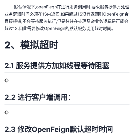
默认情况下,openFiegn在进行服务调用时,要求服务提供方处理
的
Programs
发
者
业务逻辑时间必须在1S内返回,如果超过1S没有返回则OpenFeign会
直接报错,不会等待服务执行,但是往往在处理复杂业务逻辑是可能会
支
者
我
超过1S,因此需要修改OpenFeign的默认服务调用超时时间。
持
学
的
我
2、模拟超时
我
堂
博
的
我
2.1 服务提供方加如线程等待阻塞
的
我
客
论
的
我
我
技
的
坛
圈
的
我
的
我
2.2 进行客户端调用：
术
云
子
直
的
我
课
的
我
支
声
播
活
的
程
认
的
我
持
建
动
关
证
实
的
2.3 修改OpenFeign默认超时时间