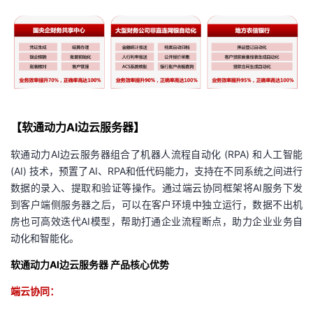
我
注
的
开
的
Programs
发
支
者
持
学
【
软通动力
AI边云服务器
】
我
堂
软通动力AI边云服务器组合了机器人流程自动化 (RPA) 和人工智能
(AI) 技术，预置了AI、RPA和低代码能力，支持在不同系统之间进行
的
我
我
数据的录入、提取和验证等操作。通过端云协同框架将AI服务下发
到客户端侧服务器之后，可以在客户环境中独立运行，数据不出机
技
的
的
我
房也可高效迭代AI模型，帮助打通企业流程断点，助力企业业务自
动化和智能化。
术
云
课
的
我
软通动力
AI边云服务器
产品核心优势
支
声
程
认
的
我
端云协同：