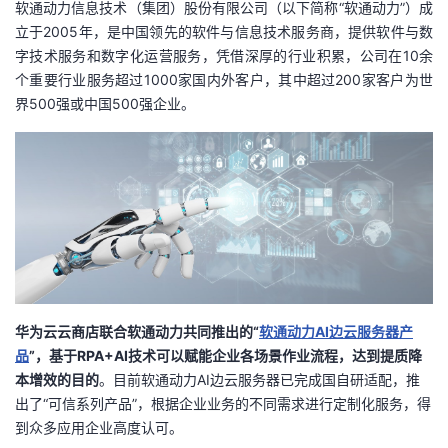
软通动力信息技术（集团）股份有限公司（以下简称“软通动力”）成
立于2005年，是中国领先的软件与信息技术服务商，提供软件与数
者
字技术服务和数字化运营服务，凭借深厚的行业积累，公司在10余
个重要行业服务超过1000家国内外客户，其中超过200家客户为世
我
界500强或中国500强企业。
的
我
博
的
我
客
论
的
我
坛
圈
的
我
子
直
的
我
华为云云商店
联合
软通动力
共同推出的“
软通动力
AI边云服务器
产
品
”，基于RPA+AI技术可以赋能企业各场景作业流程，达到提质降
我
播
活
的
本增效的目的
。目前软通动力AI边云服务器已完成国自研适配，推
出了“可信系列产品”，根据企业业务的不同需求进行定制化服务，得
我
动
关
的
到众多应用企业高度认可。