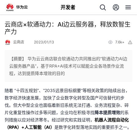
开发者
返
云商店×软通动力：AI边云服务器，释放数智生
回
产力
云商店
2023/01/13
7.6k+
举
报
【摘要】 华为云云商店联合软通动力共同推出的“软通动力AI边
云服务器产品”，基于RPA+AI技术可以赋能企业各场景作业流
个
程，达到提质降本增效的目的
我
人
随着 “十四五规划”、“2035远景目标纲要”等相关政策的陆续出台，
数字经济快速发展，加快了企业数字化转型及国产可信替代的步
的
主
伐。但大中型企业也面临着新旧系统无法打通、业务流程复杂、碎
片化重复性操作过多等问题，企业均在积极寻找
降本提质增效
的系
开
页
列措施以应对经济寒冬。经过研究和实践证明，
机器人流程自动化
（RPA）+人工智能（AI）
是数字化转型落地实践的重要抓手之一。
发