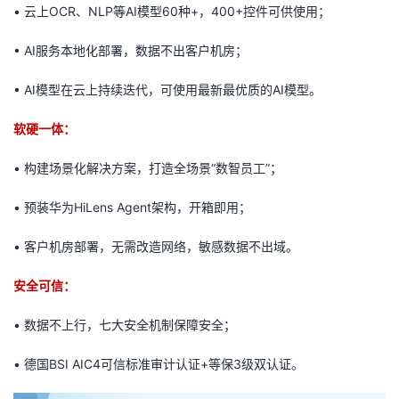
持
建
证
实
的
• 云上OCR、NLP等AI模型60种+，400+控件可供使用；
• AI服务本地化部署，数据不出客户机房；
议
验
收
• AI模型在云上持续迭代，可使用最新最优质的AI模型。
藏
软硬一体：
• 构建场景化解决方案，打造全场景“数智员工”；
• 预装华为HiLens Agent架构，开箱即用；
• 客户机房部署，无需改造网络，敏感数据不出域。
安全可信：
• 数据不上行，七大安全机制保障安全；
• 德国BSI AIC4可信标准审计认证+等保3级双认证。