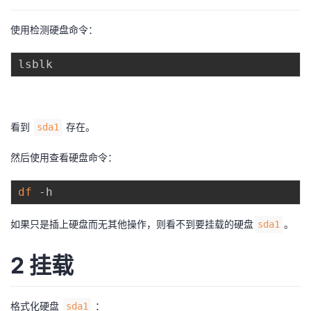
者
使用检测硬盘命令：
我
的
我
博
的
我
看到
存在。
sda1
然后使用查看硬盘命令：
客
论
的
我
df
坛
圈
的
我
如果只是插上硬盘而无其他操作，则看不到要挂载的硬盘
。
sda1
子
直
的
我
2 挂载
我
播
活
的
我
动
关
的
格式化硬盘
：
sda1