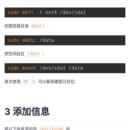
我
注
的
开
sudo
mkfs
的
Programs
发
创建挂载目录
：
data
支
者
sudo
mkdir
持
学
把空间挂在
：
/data
我
堂
sudo
mount
的
我
我
再次使用
可以看到硬盘已存在：
df -h
技
的
的
我
术
云
课
的
我
3 添加信息
支
声
程
认
的
我
将以下信息添加到
中
/etc/fstab