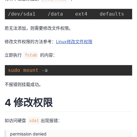
持
建
证
实
的
/dev/sda1    /data    ext4    defaults    
议
验
收
若无法添加，则需要修改文件权限。
藏
修改文件权限的方法参考：
Linux修改文件权限
立即执行
的内容：
fstab
sudo
mount
不报错则挂载成功。
4 修改权限
如访问硬盘
出现报错：
sda1
permission denied