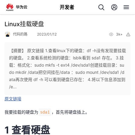
开发者
返
Linux挂载硬盘
回
代码的路
2023/01/12
3k+
举
报
【摘要】 原文链接 1.查看linux下的硬盘：df -h没有发现要挂载
的硬盘。 2.查看系统检测的硬盘：lsblk看到 sda1 存在。 3.挂
载：格式化：sudo mkfs -t ext4 /dev/sda1创建挂载目录：su
个
do mkdir /data把空间挂在/data ：sudo mount /dev/sda1 /d
ata再次使用 df -h 可以看到硬盘已存在： 4.将以下信息添加到
我
人
/e...
原文链接
的
主
我要挂载的硬盘为
，首先将硬盘插上。
sda1
开
页
1 查看硬盘
发